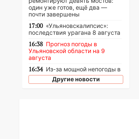
ремонтируют девять мостов:
один уже готов, ещё два —
почти завершены
17:00
«Ульяновскалипсис»:
последствия урагана 8 августа
16:38
Прогноз погоды в
Ульяновской области на 9
августа
16:34
Из-за мощной непогоды в
Ульяновске отменили
Другие новости
фестиваль «Наше время»
16:17
Мелекесский район
первым в Ульяновской области
намолотил более 100 тысяч
тонн зерна
15:17
В колледжи и техникумы
Ульяновской области подали