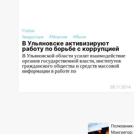
14:12
Куда жаловаться
ульяновцам на упавшее дерево
или затопленную улицу после
непогоды
Статьи
13:59
В Новом городе
#коррупция
#Морозов
#Яшин
В Ульяновске активизируют
ураганным ветром сорвало
работу по борьбе с коррупцией
опалубку со строящегося дома
В Ульяновской области усилят взаимодействие
13:54
В мэрии Ульяновска
органов государственной власти, институтов
гражданского общества и средств массовой
рассказали, как устраняют
информации в работе по
последствия мощного шторма
13:49
Стихия продолжает
28.11.2014
крушить Ульяновск: дерево
рухнуло на дом на
Орджоникидзе
13:47
На Нижней Террасе
мощным ветром вырвало
Полковник
дерево с корнем
Макгрегор