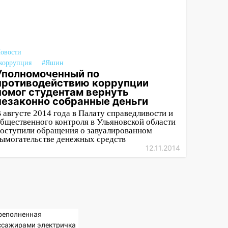
овости
коррупция
#Яшин
Уполномоченный по
противодействию коррупции
помог студентам вернуть
незаконно собранные деньги
 августе 2014 года в Палату справедливости и
бщественного контроля в Ульяновской области
оступили обращения о завуалированном
ымогательстве денежных средств
12.11.2014
реполненная
ссажирами электричка