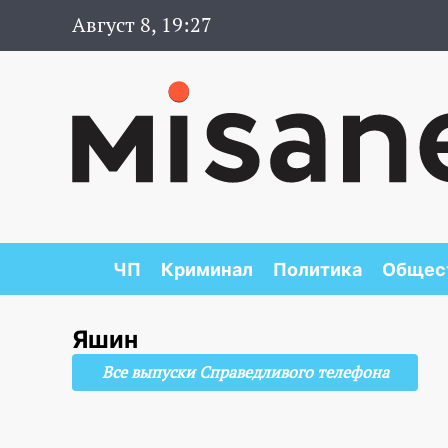
Август 8, 19:27
ЧП
Криминал
Политика
Общес
Яшин
Все выпуски Справедливого телефона