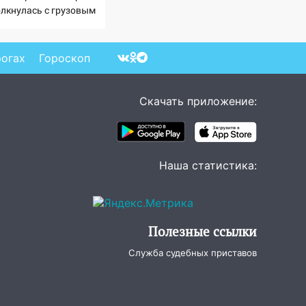
олкнулась с грузовым
ездом — десятки
ловек пострадали.
део с места ЧП
рогах
Гороскоп
Скачать приложение:
Наша статистика:
Полезные ссылки
Служба судебных приставов