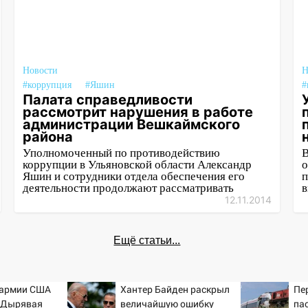
Новости
Н
#коррупция
#Яшин
#
Палата справедливости
рассмотрит нарушения в работе
администрации Вешкаймского
района
Уполномоченный по противодействию
В
коррупции в Ульяновской области Александр
о
Яшин и сотрудники отдела обеспечения его
п
деятельности продолжают рассматривать
в
12.11.2014
Ещё статьи...
 армии США
Хантер Байден раскрыл
Пе
: Дырявая
величайшую ошибку
па