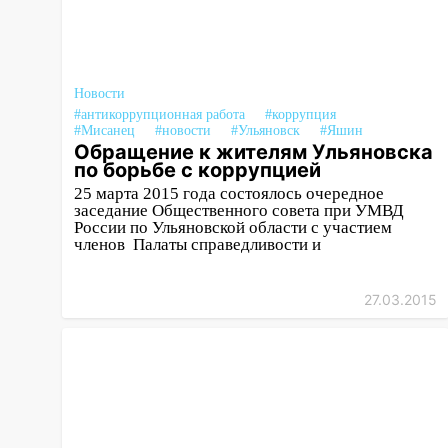
более 10 тысяч заявлений
15:04
Фоторепортаж с улиц
Ульяновска после шторма:
поваленные деревья и
Новости
затопленные улицы
#антикоррупционная работа
#коррупция
#Мисанец
#новости
#Ульяновск
#Яшин
14:28
Ураган вырвал остановку
Обращение к жителям Ульяновска
на улице Деева в Заволжье
по борьбе с коррупцией
25 марта 2015 года состоялось очередное
14:26
Жители Ульяновска сами
заседание Общественного совета при УМВД
пытаются расчистить ливнёвки,
России по Ульяновской области с участием
членов Палаты справедливости и
не дождавшись
коммунальщиков
27.03.2015
14:16
Шторм продолжает
ломать город: на улице Любови
Шевцовой рухнул светофор
14:14
Студента из Ульяновска
обманули мошенники под
видом преподавателя