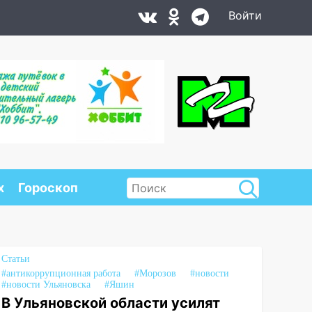
Войти
х
Гороскоп
Статьи
#антикоррупционная работа
#Морозов
#новости
#новости Ульяновска
#Яшин
В Ульяновской области усилят