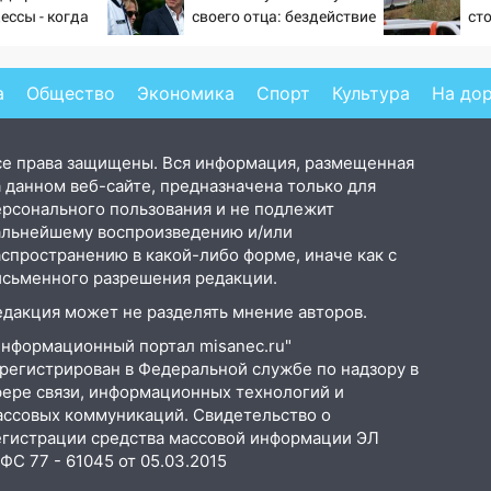
ессы - когда
своего отца: бездействие
ст
ндовании ВМФ
против Трампа
по
то полетят
че
Ви
а
Общество
Экономика
Спорт
Культура
На до
се права защищены. Вся информация, размещенная
 данном веб-сайте, предназначена только для
ерсонального пользования и не подлежит
альнейшему воспроизведению и/или
аспространению в какой-либо форме, иначе как с
исьменного разрешения редакции.
едакция может не разделять мнение авторов.
Информационный портал misanec.ru"
арегистрирован в Федеральной службе по надзору в
фере связи, информационных технологий и
ассовых коммуникаций. Свидетельство о
егистрации средства массовой информации ЭЛ
С 77 - 61045 от 05.03.2015