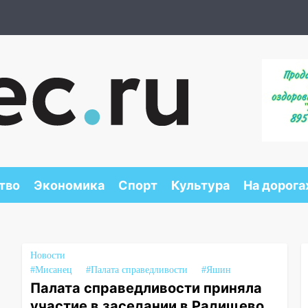
тво
Экономика
Спорт
Культура
На дорога
Новости
#Мисанец
#Палата справедливости
#Яшин
Палата справедливости приняла
участие в заседании в Радищево