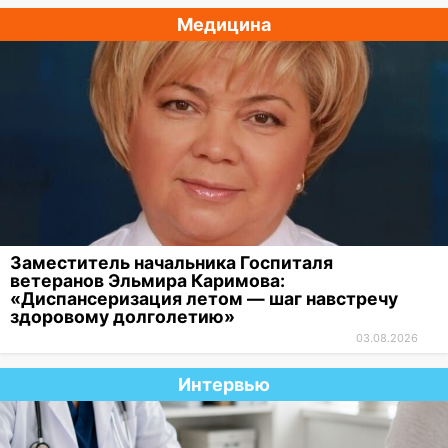
15:00
В Ульяновске после тройного ДТП
Медицина
госпитализировали 25-летнего байкера
14:32
На Ульяновскую область
надвигается жара
14:08
Пешеход переходил по «зебре»:
подробности серьезной аварии на
Фруктовой
13:30
В Димитровграде на улице
Трудовой горело здание
Заместитель начальника Госпиталя
13:00
Водитель без прав врезался в
ветеранов Эльмира Каримова:
припаркованный автомобиль
«Диспансеризация летом — шаг навстречу
здоровому долголетию»
12:37
Переезжал «зебру» на
03.08.2026
велосипеде и попал под колеса
Интервью
12:18
Вспыхнул изнутри: в
Железнодорожном районе горела дача