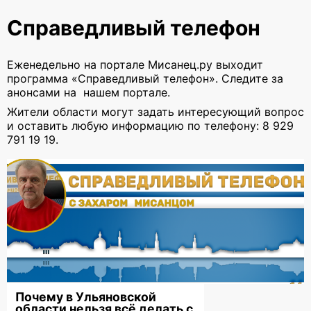
Справедливый телефон
12:10
В Ульяновске Renault сбил 10-
летнего велосипедиста: ребёнка
госпитализировали
Еженедельно на портале Мисанец.ру выходит
программа «Справедливый телефон». Следите за
12:05
В Карсуне подросток за рулём
анонсами на нашем портале.
ВАЗа устроил ДТП на перекрёстке
Жители области могут задать интересующий вопрос
11:55
В центре Ульяновска «Лада
и оставить любую информацию по телефону: 8 929
Гранта» сбила мужчину, перебегавшего
791 19 19.
дорогу
11:53
Поезд смял внедорожник:
подробности ДТП под Ульяновском, где
погибли два человека
11:00
Жара вернётся, но выходные
зальёт: какой будет погода в
Ульяновской области с 3 по 9 августа
10:46
Эколога оштрафовали за горы
Почему в Ульяновской
мусора у контейнерных площадок в
области нельзя всё делать с