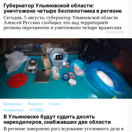
ульяновский пенсионер отдал деньги
Губернатор Ульяновской области:
уничтожено четыре беспилотника в регионе
курьеру мошенников
Сегодня, 5 августа, губернатор Ульяновской области
13:16
На Московском шоссе Opel не
Алексей Русских сообщил, что над территорией
региона перехвачено и уничтожено четыре вражеских
уступил дорогу и столкнулся с Kia:
05.08.2026
водитель госпитализирован
13:01
В Засвияжье Skoda сбила
женщину на пешеходном переходе
12:49
В Заволжье Hyundai сбил 68-
летнюю женщину на пешеходном
переходе
12:40
В Новой Малыкле Mitsubishi сбил
велосипедиста на перекрёстке
12:21
Криминал
Заволжье ушло под воду после
Новости
Статьи
#наркотики
#УМВД
ливня: дорожникам пришлось срочно
В Ульяновске будут судить десять
расчищать ливнёвки
наркодилеров, снабжавших две области
10:40
Новый мост через Свиягу в
В регионе завершено расследование уголовного дела в