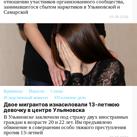
отношении участников организованного сообщества,
Ульяновске планируют открыть к
занимавшегося сбытом наркотиков в Ульяновской и
сентябрю
Самарской
05.08.2026
10:25
Курьер мошенников из Казани
забрал у пенсионерки из
Димитровграда более 1,1 млн рублей
10:01
В Заволжском районе Ульяновска
загорелся легковой автомобиль
09:51
В Заволжском районе Ульяновска
загорелись промышленные отходы
09:45
В Заволжском районе Ульяновска
загорелся гаражный бокс:
Криминал
Новости
Статьи
эвакуировались четыре человека
#Следственный комитет
#Уголовное дело
Двое мигрантов изнасиловали 13-летнюю
09:28
В Майнском районе загорелся
девочку в центре Ульяновска
дачный дом
В Ульяновске заключили под стражу двух иностранных
граждан в возрасте 20 и 22 лет. Им предъявлено
08:28
УлГУ получит субсидию на
обвинение в совершении особо тяжкого преступления
создание отечественного ПЦР-
против 13-летней