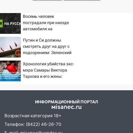
Госпиталя ветеранов Эльмира
Каримова: «Диспансеризация летом —
шаг навстречу здоровому долголетию»
Восемь человек
пострадали при наезде
03:00
Денежный понедельник и
автомобиля на
творческий взлет: прогноз для всех
пешеходов в Омске
знаком зодиака на 3 августа
Путин и Си должны
смотреть друг на друг с
02.08.2026
подозрением: Зеленский
поставил задачу своим
20:24
Жительница Ульяновска перевела
Хронология убийства экс-
дипломатам
аферистам более 300 тысяч рублей
мэра Самары Виктора
Тархова и его жены:
19:12
Житель Чердаклинского района
шесть шокирующих
ответит в суде за шопинг с чужой
фактов, новые
банковской картой
подробности
ИНФОРМАЦИОННЫЙ ПОРТАЛ
18:00
Прогноз погоды на 3 августа в
Ульяновской области
Возрастная категория 18+
17:13
Региональная прокуратура
Телефон: (8422) 46-26-70
подвела итоги за неделю
E-mail: misanec@yandex.ru