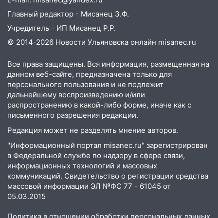
16:12
Житель Ульяновска лишился
Главный редактор - Мисанец З.Ф.
почти 900 тысяч рублей при попытке
Учредитель - ИП Мисанец Р.Р.
выгодно купить иномарку
© 2014-2026 Новости Ульяновска онлайн
misanec.ru
15:22
В селе Александровка во время
пожара сгорела баня
Все права защищены. Вся информация, размещенная на
данном веб-сайте, предназначена только для
14:19
В Инзе из-за загоревшегося
персонального пользования и не подлежит
дивана эвакуировали 16 человек
дальнейшему воспроизведению и/или
распространению в какой-либо форме, иначе как с
14:18
Завтра днем ожидается жара в
письменного разрешения редакции.
Ульяновской области
Редакция может не разделять мнение авторов.
13:00
«Неплохой период для перемен,
"Информационный портал misanec.ru" зарегистрирован
для нововведений, для отказа от чего-то
в Федеральной службе по надзору в сфере связи,
старого»: гороскоп для всех знаков
информационных технологий и массовых
зодиака с 3 по 9 августа
коммуникаций. Свидетельство о регистрации средства
12:12
Глава СК взял под контроль дело
массовой информации ЭЛ №ФС 77 - 61045 от
о гибели пациентки после липосакции в
05.03.2015
Ульяновске
Политика в отношении обработки персональных данных