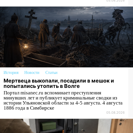
анализатора
05.08.2026
07:17
Какая погода ждёт Ульяновскую
область днём 4 августа
07:10
В Ульяновске почти 20 тысяч
вооружённых человек, в том числе
женщины
06:00
Топор убил человека, а пожары
уничтожили 122 дома
05:00
Вселенная выбрала фаворита:
История
Новости
Статьи
гороскоп на 4 августа — один знак ждет
Мертвеца выкопали, посадили в мешок и
настоящий прорыв
попытались утопить в Волге
Портал misanec.ru вспоминает преступления
03.08.2026
минувших лет и публикует криминальные сводки из
20:38
Ульяновские легкоатлетки
истории Ульяновской области за 4-5 августа. 4 августа
1886 года в Симбирске
завоевали серебро Первенства России
05.08.2026
20:06
В Ишеевке 24-летний мужчина
ударил знакомого ножом в грудь