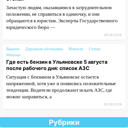
августа после рабочего дня: список АЗС
Зачастую людям, оказавшимся в затруднительном
положении, не справиться в одиночку, и они
17:05
«Обыск» по видеосвязи: в
обращаются к юристам. Эксперты Государственного
Ульяновске задержали 19-летнюю
юридического бюро —
сообщницу мошенников
06.08.2026
16:12
Едва не перерезал горло: в
Вешкайме посиделки с судимым
Важное
Дорожная обстановка
Новости
Статьи
знакомым закончились для женщины
#бензин
больницей
Где есть бензин в Ульяновске 5 августа
после рабочего дня: список АЗС
16:06
18-летняя девушка без прав
перевернулась на мопеде и попала в
Ситуация с бензином в Ульяновске остается
больницу
напряженной, хотя уже и появились положительные
тенденции. Водители продолжают искать АЗС, где
15:59
Ульяновец отдал более 14
можно заправиться, а
миллионов рублей за криминальное
покровительство
05.08.2026
15:32
На «кольце» кроссовер сбил 18-
летнего мопедиста
Рубрики