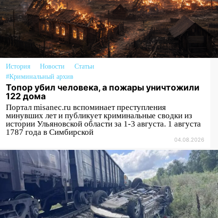
надвигается опасная непогода: крупный
град и шквал до 25 м/с
16:00
На перекрёстке Гая,
Локомотивной и Варейкиса изменилась
схема движения
История
Новости
Статьи
15:57
Мобильная поликлиника приедет
#Криминальный архив
в сёла Новоспасского района:
Топор убил человека, а пожары уничтожили
опубликован график на август
122 дома
Портал misanec.ru вспоминает преступления
15:54
В Барышском районе опасную
минувших лет и публикует криминальные сводки из
детскую площадку привели в порядок
истории Ульяновской области за 1-3 августа. 1 августа
1787 года в Симбирской
15:48
На Димитровградском шоссе
04.08.2026
загорелся полигон промышленных
отходов
15:36
В Ульяновской области собрали
более 556 тысяч тонн зерна
14:46
Ульяновка вошла в «домовой чат»