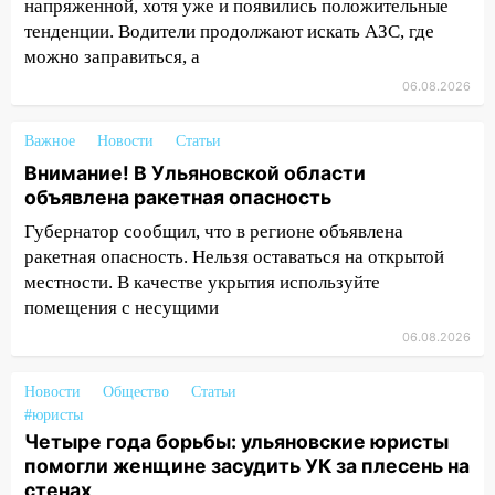
05:00
Кому 6 августа звезды сулят
напряженной, хотя уже и появились положительные
прибыль, а кому — испытания на
тенденции. Водители продолжают искать АЗС, где
прочность
можно заправиться, а
05.08.2026
06.08.2026
22:58
Соцсети: на проспекте Тюленева
ДТП с мотоциклистом
Важное
Новости
Статьи
Внимание! В Ульяновской области
20:22
Мошенники обманули 92-летнюю
объявлена ракетная опасность
жительницу Ульяновской области
Губернатор сообщил, что в регионе объявлена
19:14
Житель Ульяновской области
ракетная опасность. Нельзя оставаться на открытой
подвез троих незнакомцев на трассе и
местности. В качестве укрытия используйте
заработал уголовное дело
помещения с несущими
18:14
Прогноз погоды на 6 августа в
06.08.2026
Ульяновской области
Новости
Общество
Статьи
18:00
Мотофристайл, рок и силовой
#юристы
экстрим: в Ульяновске пройдет
Четыре года борьбы: ульяновские юристы
большой фестиваль «Наше время»
помогли женщине засудить УК за плесень на
стенах
17:30
Где есть бензин в Ульяновске 5