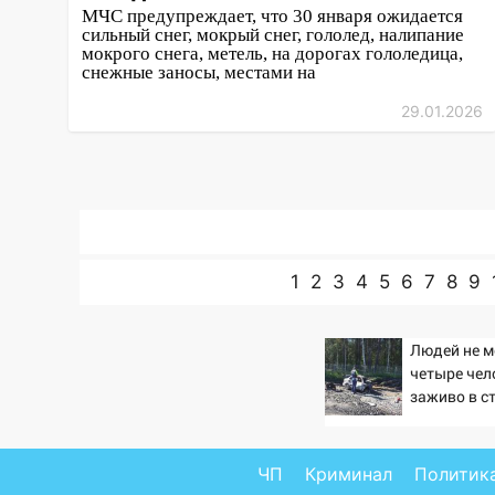
прогноз погоды в Ульяновской
МЧС предупреждает, что 30 января ожидается
сильный снег, мокрый снег, гололед, налипание
области на выходные 8-9
мокрого снега, метель, на дорогах гололедица,
августа
снежные заносы, местами на
13:30
В Ульяновске
29.01.2026
транспортные
полицейские проведут акцию
«Час пассажира»
13:20
В Ульяновске за один
день обокрали женщину на
пляже и подростка в сквере
1
2
3
4
5
6
7
8
9
13:01
В Димитровграде
мужчина выбросил из машины
Людей не м
страйкбольную гранату: его
четыре чел
задержали
заживо в 
12:34
На Ульяновскую область
на трассе 
надвигается сильнейшая
Новости
непогода: град и шквал до 27
ЧП
Криминал
Политик
м/с