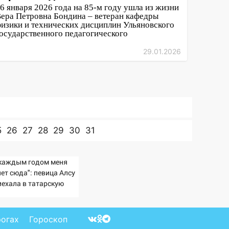
6 января 2026 года на 85-м году ушла из жизни
ера Петровна Бондина – ветеран кафедры
изики и технических дисциплин Ульяновского
осударственного педагогического
29.01.2026
5
26
27
28
29
30
31
 каждым годом меня
ет сюда": певица Алсу
иехала в татарскую
ревню, где прошло ее
тство 07/08/2026 –
вости
рогах
Гороскоп