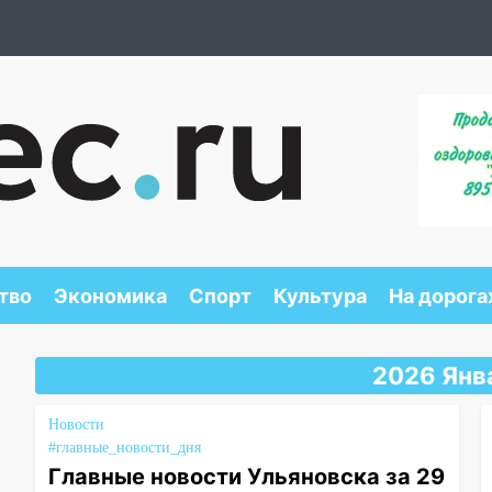
тво
Экономика
Спорт
Культура
На дорога
2026 Янв
Новости
#главные_новости_дня
Главные новости Ульяновска за 29