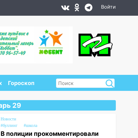
Войти
х
Гороскоп
арь 29
Новости
#буллинг
#школа
В полиции прокомментировали