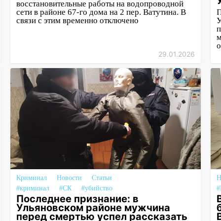
восстановительные работы на водопроводной
сети в районе 67-го дома на 2 пер. Ватутина. В
П
связи с этим временно отключено
У
п
м
о
29.01.2026
Криминал
Новости
Статьи
Н
#криминал
#СК
#убийство
#
Последнее признание: в
Ульяновском районе мужчина
перед смертью успел рассказать