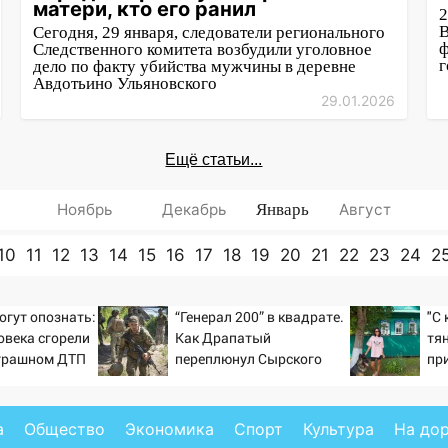
матери, кто его ранил
2
В
Сегодня, 29 января, следователи регионального
ф
Следственного комитета возбудили уголовное
г
дело по факту убийства мужчины в деревне
Авдотьино Ульяновского
29.01.2026
Ещё статьи...
Ноябрь
Декабрь
Январь
Август
10
11
12
13
14
15
16
17
18
19
20
21
22
23
24
2
огут опознать:
“Генерал 200” в квадрате.
"С
овека сгорели
Как Драпатый
тян
страшном ДТП
переплюнул Сырского
пр
07/08/2026 –
де
де
Но
а
Общество
Экономика
Спорт
Культура
На до