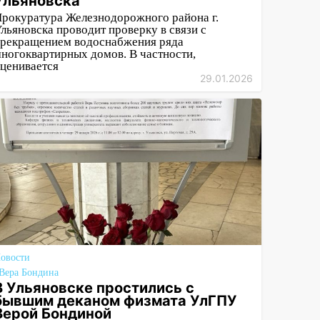
Ульяновска
рокуратура Железнодорожного района г.
льяновска проводит проверку в связи с
рекращением водоснабжения ряда
ногоквартирных домов. В частности,
ценивается
29.01.2026
овости
Вера Бондина
В Ульяновске простились с
бывшим деканом физмата УлГПУ
Верой Бондиной