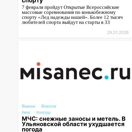
спорту
15:27
7 февраля пройдут Открытые Всероссийские
Прокуратура проверяет
массовые соревнования по конькобежному
капремонт школы в селе
спорту «Лед надежды нашей». Более 12 тысяч
Кивать
любителей спорта выйдут на старты в 33
15:08
В Кузоватово после
29.01.2026
прокурорской проверки
обновили разметку на
пешеходных переходах
14:40
На проспекте Гая в
Ульяновске запретили
остановку автомобилей на 50-
метровом участке
14:22
В Новом городе 8 августа
пройдет большой фестиваль
«Наше время» с
Важное
Новости
мотофристайлом и концертом
#мчс
#погода
«Мураками»
МЧС: снежные заносы и метель. В
Ульяновской области ухудшается
14:04
погода
Жару смоет ливнями: