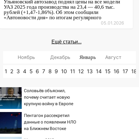
Ульяновский автозавод поднял цены на все модели
УАЗ 2025 года производства на 23,4 — 40,6 тыс.
рублей (+1,47-1,86%). Об этом сообщили
«Автоновости дня» по итогам регулярного
05.01.2026
Ещё статьи...
Ноябрь
Декабрь
Январь
Август
1
2
3
4
5
6
7
8
9
10
11
12
13
14
15
16
17
18
Соловьёв объяснил,
почему считает новую
крупную войну в Европе
неизбежной
Пентагон рассекретил
данные о появлении НЛО
на Ближнем Востоке