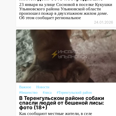
12:28
23 января на улице Сосновой в поселке Кукушки
Миллион на «льготниках»:
Ульяновского района Ульяновской области
в Ульяновской области
произошел пожар в двухэтажном жилом доме.
перевозчик провернул хитрую
Об этом сообщает региональное
схему с чужими проездными
24.01.2026
12:10
Ульяновский алиментщик
накопил 120 тысяч долга
11:49
Снят режим «Ракетная
опасность» на территории
Ульяновской области
11:30
Кабмин РФ разрешил до 1
июля 2027 года импорт, выпуск
и обращение бензина Евро 2,
Евро 3, Евро 4
Важное
Новости
#бешенство
#лиса
#Теренгульский район
11:12
Соцсети: на Рябикова
В Теренгульском районе собаки
автомобиль врезался в забор
спасли людей от бешеной лисы:
фото (18+)
10:27
Где есть бензин в
Как сообщают местные жители, в селе
Ульяновске днем 6 августа: