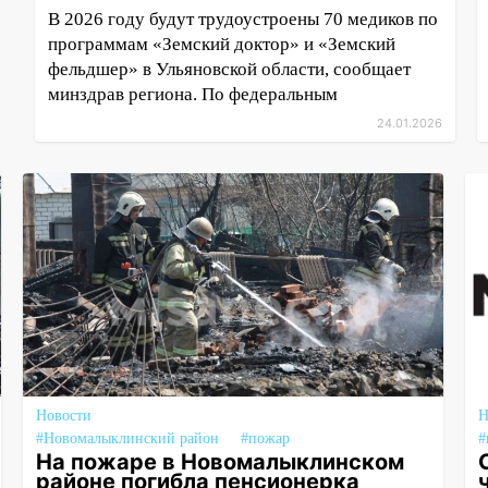
В 2026 году будут трудоустроены 70 медиков по
программам «Земский доктор» и «Земский
фельдшер» в Ульяновской области, сообщает
минздрав региона. По федеральным
24.01.2026
Новости
Н
#Новомалыклинский район
#пожар
#
На пожаре в Новомалыклинском
районе погибла пенсионерка