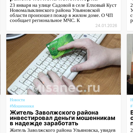
23 января на улице Садовой в селе Елховый Куст
2
Новомалыклинского района Ульяновской
У
области произошел пожар в жилом доме. О ЧП
с
сообщает региональное МЧС. К
р
24.01.2026
Новости
Н
#Мошенники
Житель Заволжского района
инвестировал деньги мошенникам
в надежде заработать
Житель Заволжского района Ульяновска, увидев
2