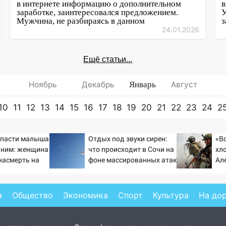
в интернете информацию о дополнительном
в
заработке, заинтересовался предложением.
У
Мужчина, не разбираясь в данном
з
24.01.2026
Ещё статьи...
Ноябрь
Декабрь
Январь
Август
10
11
12
13
14
15
16
17
18
19
20
21
22
23
24
2
спасти малыша
Отдых под звуки сирен:
«В
с ним: женщина
что происходит в Сочи на
хло
насмерть на
фоне массированных атак
Ал
тей 06/08/2026
беспилотников
ст
«п
а
Общество
Экономика
Спорт
Культура
На до