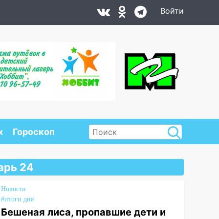
Войти
х
Гороскоп
арь 24
Новости
#итоги дня
Бешеная лиса, пропавшие дети и