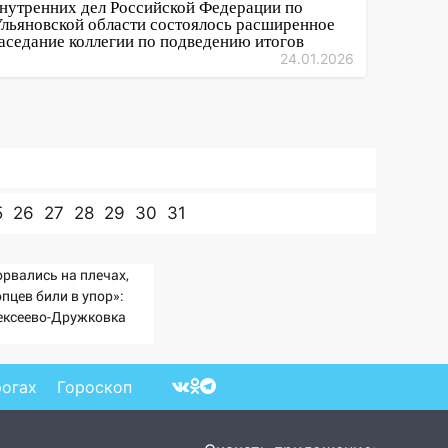
нутренних дел Российской Федерации по
льяновской области состоялось расширенное
аседание коллегии по подведению итогов
24.01.2026
5
26
27
28
29
30
31
орвались на плечах,
пцев били в упор»:
ексеево-Дружковка
ала могильником для
тах Мадьяра»
рогах
Гороскоп