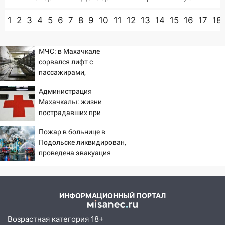
1
2
3
4
5
6
7
8
9
10
11
12
13
14
15
16
17
18
МЧС: в Махачкале
сорвался лифт с
пассажирами,
пострадали четыре
Администрация
человека
Махачкалы: жизни
пострадавших при
падении лифта ничто не
Пожар в больнице в
угрожает
Подольске ликвидирован,
проведена эвакуация
ИНФОРМАЦИОННЫЙ ПОРТАЛ
Возрастная категория 18+