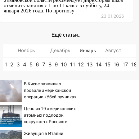
Ульяновской области рекомендует директорам школ
отменить занятия с 1 по 11 класс в субботу, 24
января 2026 года. По прогнозу
23.01.2026
Ещё статьи...
Ноябрь
Декабрь
Январь
Август
1
2
3
4
5
6
7
8
9
10
11
12
13
14
15
16
17
18
В Киеве заявили о
провале американской
операции «Убей лучника»
против России
Цепь из 19 американских
атомных подлодок
«окружает» Россию и
Китай: это инструмент
Живущая в Италии
первого массированного