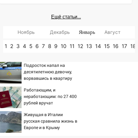
Ещё статьи...
Ноябрь
Декабрь
Январь
Август
1
2
3
4
5
6
7
8
9
10
11
12
13
14
15
16
17
18
Подросток напал на
десятилетнюю девочку,
ворвавшись в квартиру
Работающим, и
неработающим: по 27 400
рублей вручат
пенсионерам в сентябре -
Живущая в Италии
PrimaMedia.ru
русская сравнила жизнь в
Европе и в Крыму