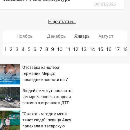
06.01.2026
Ещё статьи...
Ноябрь
Декабрь
Январь
Август
1
2
3
4
5
6
7
8
9
10
11
12
13
14
15
16
17
18
Отставка канцлера
Германии Мерца:
последние новости на 7
августа 2026 и прогнозы
Людей не могут опознать:
четыре человека сгорели
заживо в страшном ДТП
на трассе 07/08/2026 –
"С каждым годом меня
Новости
тянет сюда": певица Алсу
приехала в татарскую