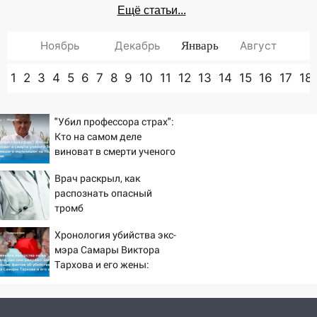
Ещё статьи...
Ноябрь
Декабрь
Январь
Август
1
2
3
4
5
6
7
8
9
10
11
12
13
14
15
16
17
18
"Убил профессора страх":
Кто на самом деле
виноват в смерти ученого
Зезина, остановившего
Врач раскрыл, как
мальчишек на поле с
распознать опасный
горохом
тромб
Хронология убийства экс-
мэра Самары Виктора
Тархова и его жены:
шесть шокирующих
фактов, новые
подробности