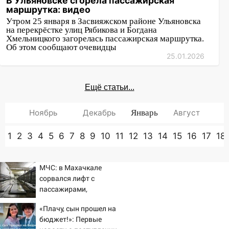
В Ульяновске сгорела пассажирская
маршрутка: видео
Утром 25 января в Засвияжском районе Ульяновска
на перекрёстке улиц Рябикова и Богдана
Хмельницкого загорелась пассажирская маршрутка.
Об этом сообщают очевидцы
25.01.2026
Ещё статьи...
Ноябрь
Декабрь
Январь
Август
1
2
3
4
5
6
7
8
9
10
11
12
13
14
15
16
17
18
МЧС: в Махачкале
сорвался лифт с
пассажирами,
пострадали четыре
«Плачу, сын прошел на
человека
бюджет!»: Первые