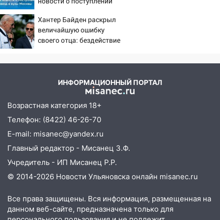
новости о поступлении
детей звезд в вузы
Хантер Байден раскрыл
Москвы
величайшую ошибку
своего отца: бездействие
против Трампа
ИНФОРМАЦИОННЫЙ ПОРТАЛ
Возрастная категория 18+
Телефон: (8422) 46-26-70
E-mail: misanec@yandex.ru
Главный редактор - Мисанец З.Ф.
Учредитель - ИП Мисанец Р.Р.
© 2014-2026 Новости Ульяновска онлайн
misanec.ru
Все права защищены. Вся информация, размещенная на
данном веб-сайте, предназначена только для
персонального пользования и не подлежит