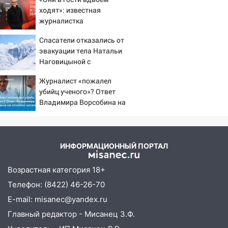
ходят»: известная
журналистка
подтвердила роман
Спасатели отказались от
Бондарчука и Исаковой
эвакуации тела Натальи
Наговицыной с
семитысячника
Журналист «пожалел
убийц ученого»? Ответ
Владимира Ворсобина на
отклики читателей
ИНФОРМАЦИОННЫЙ ПОРТАЛ
Возрастная категория 18+
Телефон: (8422) 46-26-70
E-mail: misanec@yandex.ru
Главный редактор - Мисанец З.Ф.