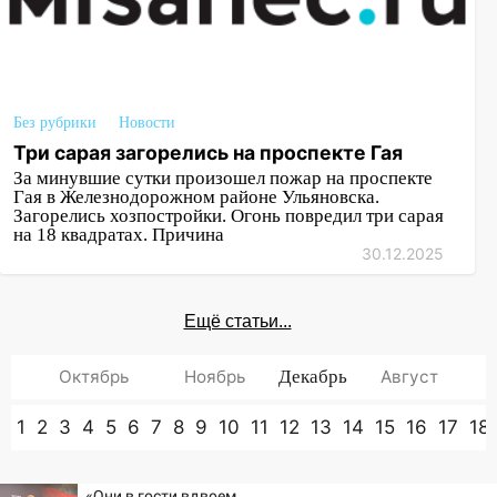
Без рубрики
Новости
Три сарая загорелись на проспекте Гая
За минувшие сутки произошел пожар на проспекте
Гая в Железнодорожном районе Ульяновска.
Загорелись хозпостройки. Огонь повредил три сарая
на 18 квадратах. Причина
30.12.2025
Ещё статьи...
Октябрь
Ноябрь
Декабрь
Август
1
2
3
4
5
6
7
8
9
10
11
12
13
14
15
16
17
18
«Они в гости вдвоем