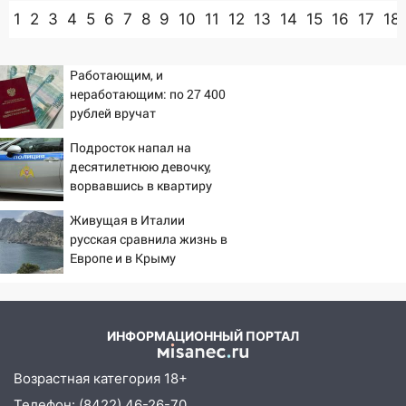
1
2
3
4
5
6
7
8
9
10
11
12
13
14
15
16
17
18
Работающим, и
неработающим: по 27 400
рублей вручат
пенсионерам в сентябре -
Подросток напал на
PrimaMedia.ru
десятилетнюю девочку,
ворвавшись в квартиру
Живущая в Италии
русская сравнила жизнь в
Европе и в Крыму
ИНФОРМАЦИОННЫЙ ПОРТАЛ
Возрастная категория 18+
Телефон: (8422) 46-26-70