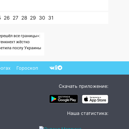
5
26
27
28
29
30
31
ерешёл все границы»:
генкнехт жёстко
ветила послу Украины
рогах
Гороскоп
Скачать приложение:
Наша статистика: