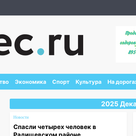
тво
Экономика
Спорт
Культура
На дорога
2025 Дека
Новости
Спасли четырех человек в
Радищевском районе