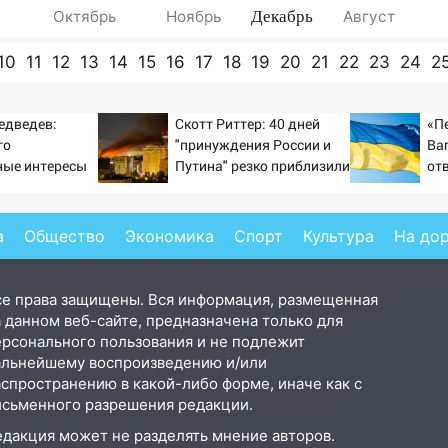
Октябрь
Ноябрь
Декабрь
Август
10
11
12
13
14
15
16
17
18
19
20
21
22
23
24
2
едведев:
Скотт Риттер: 40 дней
«П
го
"принуждения России и
Ва
ные интересы
Путина" резко приблизили
от
крах режима Зеленского
а
Общество
Экономика
Спорт
Культура
На до
се права защищены. Вся информация, размещенная
 данном веб-сайте, предназначена только для
ерсонального пользования и не подлежит
альнейшему воспроизведению и/или
аспространению в какой-либо форме, иначе как с
исьменного разрешения редакции.
едакция может не разделять мнение авторов.