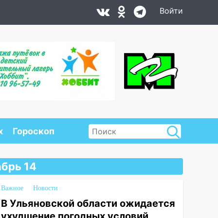
Войти
х
Гороскоп
брь 14
Важное
Новости
В Ульяновской области ожидается
ухудшение погодных условий