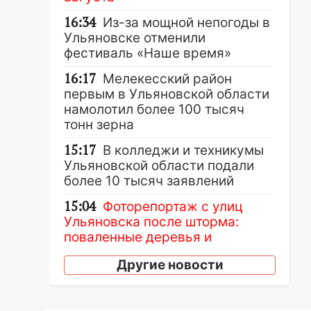
16:34
Из-за мощной непогоды в
Ульяновске отменили
фестиваль «Наше время»
16:17
Мелекесский район
первым в Ульяновской области
намолотил более 100 тысяч
тонн зерна
15:17
В колледжи и техникумы
Ульяновской области подали
более 10 тысяч заявлений
15:04
Фоторепортаж с улиц
Ульяновска после шторма:
поваленные деревья и
затопленные улицы
Другие новости
14:28
Ураган вырвал остановку
на улице Деева в Заволжье