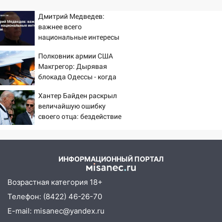
Дмитрий Медведев:
важнее всего
национальные интересы
России
Полковник армии США
Макгрегор: Дырявая
блокада Одессы - когда
же в командовании ВМФ
Хантер Байден раскрыл
России за это полетят
величайшую ошибку
головы?
своего отца: бездействие
против Трампа
ИНФОРМАЦИОННЫЙ ПОРТАЛ
Возрастная категория 18+
Телефон: (8422) 46-26-70
E-mail: misanec@yandex.ru