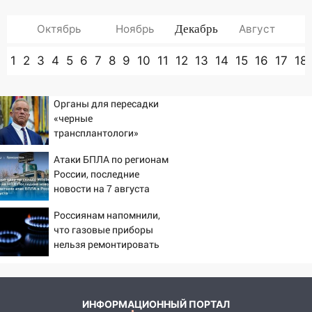
Октябрь
Ноябрь
Декабрь
Август
1
2
3
4
5
6
7
8
9
10
11
12
13
14
15
16
17
18
Органы для пересадки
«черные
трансплантологи»
извлекали у еще живых
Атаки БПЛА по регионам
пациентов
России, последние
новости на 7 августа
2026: последствия, атаки
Россиянам напомнили,
на склады Wildberries,
что газовые приборы
состояние пострадавших
нельзя ремонтировать
самостоятельно
ИНФОРМАЦИОННЫЙ ПОРТАЛ