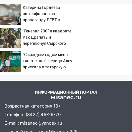
Катерина Гордеева
оштрафована за
пропаганду ЛГБТ в
интернете - Новости на
“Генерал 200” в квадрате.
Вести.ru
Как Драпатый
переплюнул Сырского
"С каждым годом меня
тянет сюда": певица Алсу
приехала в татарскую
деревню, где прошло ее
детство 07/08/2026 –
Новости
ИНФОРМАЦИОННЫЙ ПОРТАЛ
Возрастная категория 18+
Телефон: (8422) 46-26-70
E-mail: misanec@yandex.ru
Главный редактор - Мисанец З.Ф.