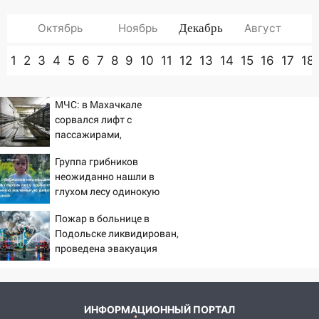
Октябрь
Ноябрь
Декабрь
Август
1
2
3
4
5
6
7
8
9
10
11
12
13
14
15
16
17
18
МЧС: в Махачкале
сорвался лифт с
пассажирами,
пострадали четыре
Группа грибников
человека
неожиданно нашли в
глухом лесу одинокую
испуганную маленькую
Пожар в больнице в
девочку с игрушкой
Подольске ликвидирован,
проведена эвакуация
ИНФОРМАЦИОННЫЙ ПОРТАЛ