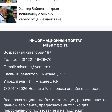
же в командовании ВМФ
Хантер Байден раскрыл
России за это полетят
величайшую ошибку
головы?
своего отца: бездействие
против Трампа
ИНФОРМАЦИОННЫЙ ПОРТАЛ
Возрастная категория 18+
Телефон: (8422) 46-26-70
E-mail: misanec@yandex.ru
Главный редактор - Мисанец З.Ф.
Учредитель - ИП Мисанец Р.Р.
© 2014-2026 Новости Ульяновска онлайн
misanec.ru
Все права защищены. Вся информация, размещенная на
данном веб-сайте, предназначена только для
персонального пользования и не подлежит