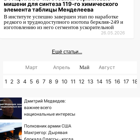
мишени для синтеза 119-го химического
элемента таблицы Менделеева
В институте успешно завершен этап по наработке
редкого и труднодоступного изотопа берклия-249 и
изготовлению из него сегментов ускорительной
26.05.2026
Ещё статьи...
Март
Апрель
Май
Август
1
2
3
4
5
6
7
8
9
10
11
12
13
14
15
16
17
18
Дмитрий Медведев:
важнее всего
национальные интересы
России
Полковник армии США
Макгрегор: Дырявая
блокада Одессы - когда