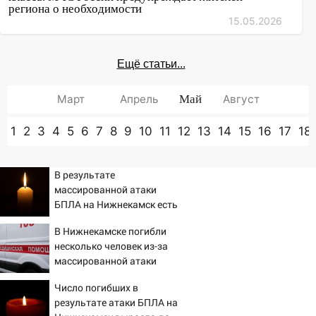
региона о необходимости
15.05.2026
Ещё статьи...
Март
Апрель
Май
Август
1
2
3
4
5
6
7
8
9
10
11
12
13
14
15
16
17
18
В результате
массированной атаки
БПЛА на Нижнекамск есть
погибшие
В Нижнекамске погибли
несколько человек из-за
массированной атаки
БПЛА
Число погибших в
результате атаки БПЛА на