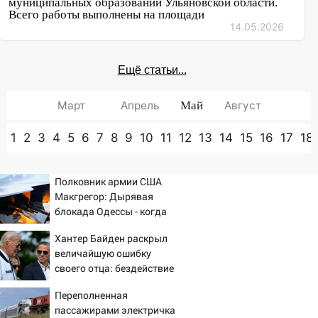
муниципальных образований Ульяновской области.
Всего работы выполнены на площади
14.05.2026
Ещё статьи...
Март
Апрель
Май
Август
1
2
3
4
5
6
7
8
9
10
11
12
13
14
15
16
17
18
Полковник армии США
Макгрегор: Дырявая
блокада Одессы - когда
же в командовании ВМФ
Хантер Байден раскрыл
России за это полетят
величайшую ошибку
головы?
своего отца: бездействие
против Трампа
Переполненная
пассажирами электричка