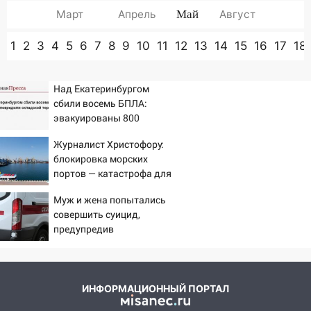
Март
Апрель
Май
Август
1
2
3
4
5
6
7
8
9
10
11
12
13
14
15
16
17
18
Над Екатеринбургом
сбили восемь БПЛА:
эвакуированы 800
сотрудников Wildberries
Журналист Христофору:
блокировка морских
портов — катастрофа для
Украины
Муж и жена попытались
совершить суицид,
предупредив
оперативные службы
ИНФОРМАЦИОННЫЙ ПОРТАЛ