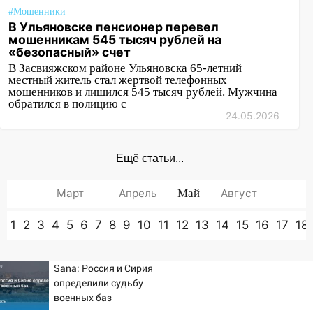
#Мошенники
В Ульяновске пенсионер перевел
мошенникам 545 тысяч рублей на
«безопасный» счет
В Засвияжском районе Ульяновска 65-летний
местный житель стал жертвой телефонных
мошенников и лишился 545 тысяч рублей. Мужчина
обратился в полицию с
24.05.2026
Ещё статьи...
Март
Апрель
Май
Август
1
2
3
4
5
6
7
8
9
10
11
12
13
14
15
16
17
18
Sana: Россия и Сирия
определили судьбу
военных баз