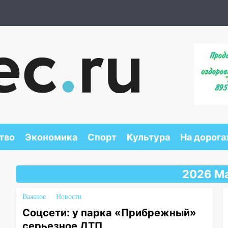
тво
Экономика
Спорт
Культура
На дорога
2026 Ма
Важное
Новости
Соцсети: у парка «Прибрежный»
серьезное ДТП