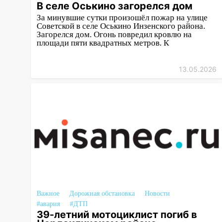
В селе Оськино загорелся дом
08:20
В Ульяновске
За минувшие сутки произошёл пожар на улице
восстановили трамвайную и
Советской в селе Оськино Инзенского района.
Загорелся дом. Огонь повредил кровлю на
троллейбусную
площади пяти квадратных метров. К
инфраструктуру после шторма.
08:19
Внимание! В
13.05.2026
Цильнинском районе пропал
67-летний мужчина
08:11
На Ульяновск снова
надвигается непогода
07:30
Евро-3 вместо Евро-5:
что означают классы бензина и
можно ли заливать «старое»
топливо в современные
автомобили
Важное
06:30
Дорожная обстановка
Новости
Какая погода будет в
#авария
#ДТП
Ульяновской области днем 9
39-летний мотоциклист погиб в
августа