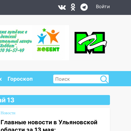
Войти
х
Гороскоп
й 13
Новости
Главные новости в Ульяновской
области за 13 мая: