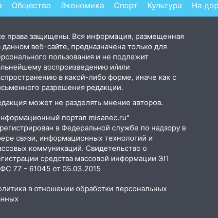
а
Общество
Экономика
Спорт
Культура
На до
се права защищены. Вся информация, размещенная
 данном веб-сайте, предназначена только для
ерсонального пользования и не подлежит
альнейшему воспроизведению и/или
аспространению в какой-либо форме, иначе как с
исьменного разрешения редакции.
едакция может не разделять мнение авторов.
Информационный портал misanec.ru"
арегистрирован в Федеральной службе по надзору в
фере связи, информационных технологий и
ассовых коммуникаций. Свидетельство о
егистрации средства массовой информации ЭЛ
С 77 - 61045 от 05.03.2015
олитика в отношении обработки персональных
анных