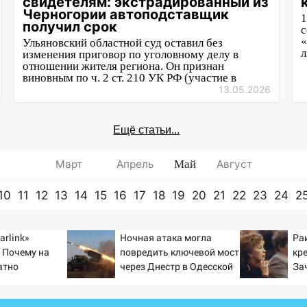
свидетелям: экстрадированный из
Черногории автоподставщик
1
получил срок
с
«
Ульяновский областной суд оставил без
л
изменения приговор по уголовному делу в
отношении жителя региона. Он признан
виновным по ч. 2 ст. 210 УК РФ (участие в
13.05.2026
Ещё статьи...
Март
Апрель
Май
Август
10
11
12
13
14
15
16
17
18
19
20
21
22
23
24
2
arlink»
Ночная атака могла
Ра
 Почему на
повредить ключевой мост
кр
атно
через Днестр в Одесской
За
ь точность
области
тр
по объектам
ка