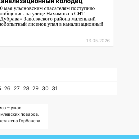
канализационный колодец
0 мая ульяновским спасателям поступило
ообщение: на улице Нахимова в СНТ
Дубрава» Заволжского района маленький
юбопытный лисенок упал в канализационный
13.05.2026
5
26
27
28
29
30
31
иса – ужас
емлевских поваров.
чем жена Горбачева
ебовала пять видов
ши каждое утро?