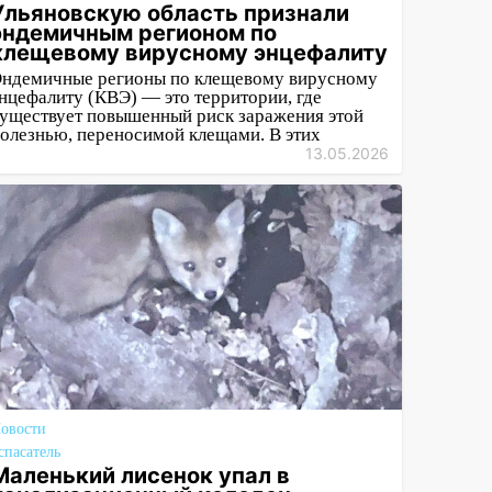
Ульяновскую область признали
эндемичным регионом по
клещевому вирусному энцефалиту
ндемичные регионы по клещевому вирусному
нцефалиту (КВЭ) — это территории, где
уществует повышенный риск заражения этой
олезнью, переносимой клещами. В этих
13.05.2026
овости
спасатель
Маленький лисенок упал в