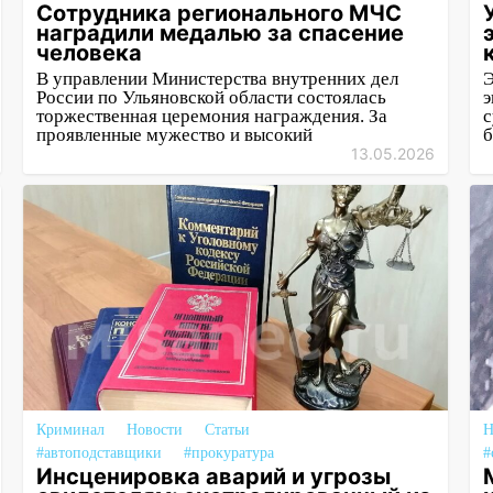
Сотрудника регионального МЧС
наградили медалью за спасение
человека
В управлении Министерства внутренних дел
Э
России по Ульяновской области состоялась
э
торжественная церемония награждения. За
с
проявленные мужество и высокий
б
13.05.2026
Криминал
Новости
Статьи
Н
#автоподставщики
#прокуратура
#
Инсценировка аварий и угрозы