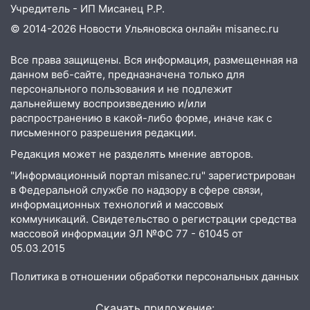
06:45
Императорский мост в
Учредитель - ИП Мисанец Р.Р.
Ульяновске останется закрытым до
© 2014-2026 Новости Ульяновска онлайн
misanec.ru
утра 10 августа
05:18
Судьба готовит сюрприз: гороскоп
Все права защищены. Вся информация, размещенная на
на 8 августа — кому повезет с
данном веб-сайте, предназначена только для
деньгами, а кого ждет неожиданная
персонального пользования и не подлежит
встреча
дальнейшему воспроизведению и/или
распространению в какой-либо форме, иначе как с
04:47
В Ульяновской области объявили
письменного разрешения редакции.
ракетную опасность: звучат сирены
Редакция может не разделять мнение авторов.
07.08.2026
"Информационный портал misanec.ru" зарегистрирован
20:40
Ульяновские аграрии смогут
в Федеральной службе по надзору в сфере связи,
купить тракторы с отсрочкой платежа
информационных технологий и массовых
до декабря
коммуникаций. Свидетельство о регистрации средства
массовой информации ЭЛ №ФС 77 - 61045 от
19:34
В следственном управлении
05.03.2015
состоялось торжественное
мероприятие, приуроченное к
Политика в отношении обработки персональных данных
празднованию Дня сотрудника органов
следствия Российской Федерации
Скачать приложение: