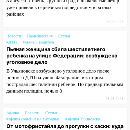
8 августа. Ливень, крупный град и шквалистый ветер
уже привели к серьёзным последствиям в разных
13:35
Непогода продолжает бить по
районах
транспорту: в Ульяновске трамвай
сошёл с рельсов
08.08.2026
13:22
Упавшие деревья перекрыли
Новости
Происшествия
Статьи
дороги в Ульяновске: фото
#ДТП
#пьяный водитель
Пьяная женщина сбила шестилетнего
13:17
Непогода в Ульяновске не
ребёнка на улице Федерации: возбуждено
закончится сегодня: сильные ливни
уголовное дело
сохранятся 9 августа
В Ульяновске возбуждено уголовное дело после
13:15
Трижды «брал в долг» без спроса:
ночного ДТП на улице Федерации, в котором
житель Вешкаймского района похитил у
пострадал шестилетний ребёнок. По предварительным
знакомого 191 тысячу рублей
данным полиции, ночью 8
13:14
Ураган оторвал светофор на
08.08.2026
проспекте Филатова в Ульяновске
Афиша
Новости
Статьи
13:12
Дерево пробило крышу дома на
#афиша событий на выходные
#афиша Ульяновска
Новгородской в Ульяновске и рухнуло
От мотофристайла до прогулки с хаски: куда
на электрощит