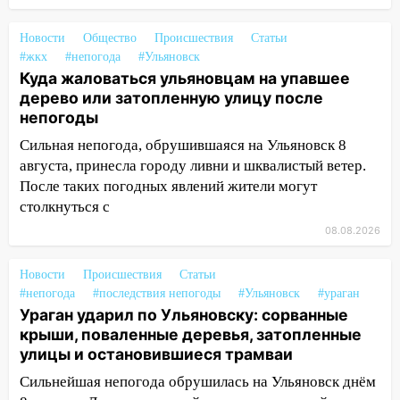
мошенники под видом преподавателя
14:12
Куда жаловаться ульяновцам на
Новости
Общество
Происшествия
Статьи
упавшее дерево или затопленную улицу
#жкх
#непогода
#Ульяновск
после непогоды
Куда жаловаться ульяновцам на упавшее
дерево или затопленную улицу после
13:59
В Новом городе ураганным
непогоды
ветром сорвало опалубку со
Сильная непогода, обрушившаяся на Ульяновск 8
строящегося дома
августа, принесла городу ливни и шквалистый ветер.
13:54
В мэрии Ульяновска рассказали,
После таких погодных явлений жители могут
как устраняют последствия мощного
столкнуться с
шторма
08.08.2026
13:49
Стихия продолжает крушить
Ульяновск: дерево рухнуло на дом на
Новости
Происшествия
Статьи
Орджоникидзе
#непогода
#последствия непогоды
#Ульяновск
#ураган
Ураган ударил по Ульяновску: сорванные
13:47
На Нижней Террасе мощным
крыши, поваленные деревья, затопленные
ветром вырвало дерево с корнем
улицы и остановившиеся трамваи
13:46
Сильный ветер сорвал крышу с
Сильнейшая непогода обрушилась на Ульяновск днём
СТО на проспекте Созидателей