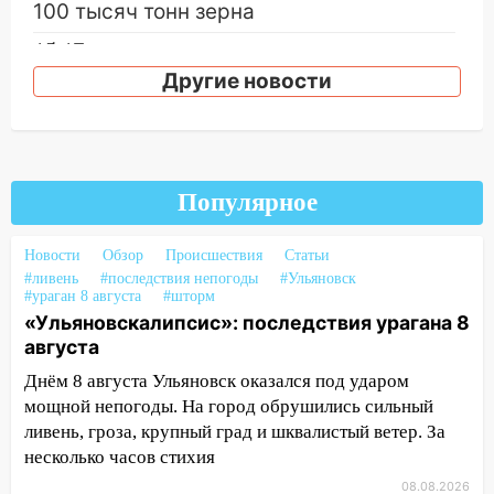
100 тысяч тонн зерна
15:17
В колледжи и техникумы
Ульяновской области подали более 10
Другие новости
тысяч заявлений
15:04
Фоторепортаж с улиц Ульяновска
после шторма: поваленные деревья и
затопленные улицы
Популярное
14:28
Ураган вырвал остановку на улице
Деева в Заволжье
Новости
Обзор
Происшествия
Статьи
#ливень
#последствия непогоды
#Ульяновск
14:26
Жители Ульяновска сами
#ураган 8 августа
#шторм
пытаются расчистить ливнёвки, не
«Ульяновскалипсис»: последствия урагана 8
дождавшись коммунальщиков
августа
Днём 8 августа Ульяновск оказался под ударом
14:16
Шторм продолжает ломать город:
мощной непогоды. На город обрушились сильный
на улице Любови Шевцовой рухнул
ливень, гроза, крупный град и шквалистый ветер. За
светофор
несколько часов стихия
14:14
Студента из Ульяновска обманули
08.08.2026