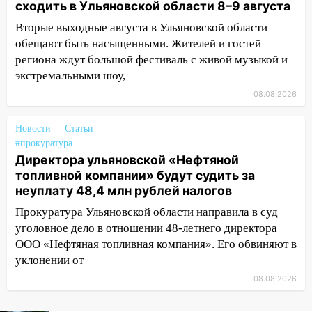
сходить в Ульяновской области 8–9 августа
13:10
В Заволжском районе дерево
Вторые выходные августа в Ульяновской области
упало во дворе
обещают быть насыщенными. Жителей и гостей
региона ждут большой фестиваль с живой музыкой и
13:08
Ураган ударил по Ульяновску:
экстремальными шоу,
сорванные крыши, поваленные деревья,
затопленные улицы и остановившиеся
08.08.2026
трамваи
Новости
Статьи
12:17
Ульяновск накрыл крупный град:
#прокуратура
после ливня город снова уходит под
Директора ульяновской «Нефтяной
воду
топливной компании» будут судить за
12:12
Прокуратура взяла на контроль
неуплату 48,4 млн рублей налогов
ДТП с шестилетним ребёнком на улице
Прокуратура Ульяновской области направила в суд
Федерации
уголовное дело в отношении 48-летнего директора
ООО «Нефтяная топливная компания». Его обвиняют в
12:01
Пьяная женщина сбила
уклонении от
шестилетнего ребёнка на улице
Федерации: возбуждено уголовное дело
08.08.2026
11:16
В Ульяновске ищут 37-летнего