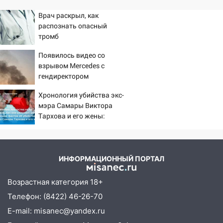
Врач раскрыл, как
распознать опасный
тромб
Появилось видео со
взрывом Mercedes с
гендиректором
«Уралдронзавода» на
Хронология убийства экс-
Урале
мэра Самары Виктора
Тархова и его жены:
шесть шокирующих
фактов, новые
подробности
ИНФОРМАЦИОННЫЙ ПОРТАЛ
Возрастная категория 18+
Телефон: (8422) 46-26-70
E-mail: misanec@yandex.ru