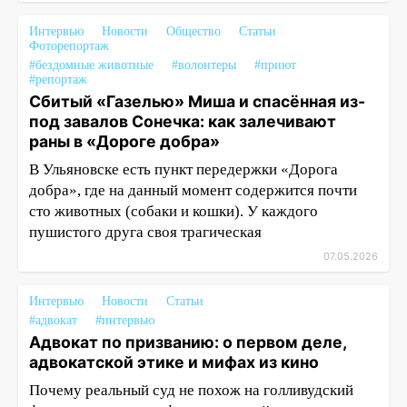
Интервью
Новости
Общество
Статьи
Фоторепортаж
#бездомные животные
#волонтеры
#приют
#репортаж
Сбитый «Газелью» Миша и спасённая из-
под завалов Сонечка: как залечивают
раны в «Дороге добра»
В Ульяновске есть пункт передержки «Дорога
добра», где на данный момент содержится почти
сто животных (собаки и кошки). У каждого
пушистого друга своя трагическая
07.05.2026
Интервью
Новости
Статьи
#адвокат
#интервью
Адвокат по призванию: о первом деле,
адвокатской этике и мифах из кино
Почему реальный суд не похож на голливудский