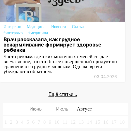
Интервью
Медицина
Новости
Статьи
#интервью
#медицина
Врач рассказала, как грудное
вскармливание формирует здоровье
ребенка
Часто реклама детских молочных смесей создает
впечатление, что это более совершенный продукт по
сравнению с грудным молоком. Однако врачи
убеждают в обратном:
03.04.2026
Ещё статьи...
Июнь
Июль
Август
1
2
3
4
5
6
7
8
9
10
11
12
13
14
15
16
17
18
1