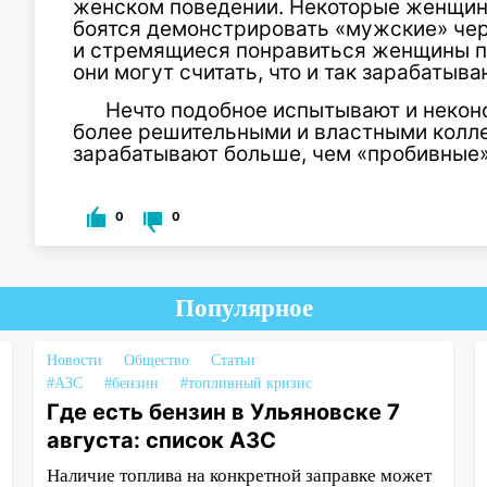
женском поведении. Некоторые женщи
боятся демонстрировать «мужские» чер
и стремящиеся понравиться женщины пр
они могут считать, что и так зарабатыв
Нечто подобное испытывают и неко
более решительными и властными колл
зарабатывают больше, чем «пробивные
0
0
Популярное
Новости
Общество
Статьи
#АЗС
#бензин
#топливный кризис
Где есть бензин в Ульяновске 7
августа: список АЗС
Наличие топлива на конкретной заправке может