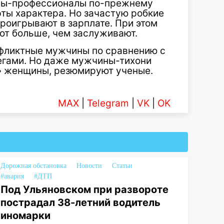
ны-профессионалы по-прежнему
ты характера. Но зачастую робкие
оигрывают в зарплате. При этом
ают больше, чем заслуживают.
нфликтные мужчины по сравнению с
егами. Но даже мужчины-тихони
» женщины, резюмируют ученые.
MAX
|
Telegram
|
VK
|
OK
Дорожная обстановка
Новости
Статьи
#авария
#ДТП
Под Ульяновском при развороте
пострадал 38-летний водитель
иномарки