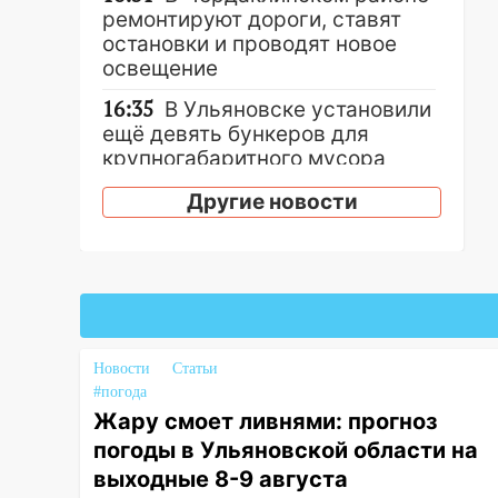
ремонтируют дороги, ставят
остановки и проводят новое
освещение
16:35
В Ульяновске установили
ещё девять бункеров для
крупногабаритного мусора
16:26
В Ульяновске бесплатно
Другие новости
покажут матч «Волги» под
открытым небом
16:12
В Ульяновском
госуниверситете разработают
отечественный прибор для
цифровой ПЦР
Новости
Статьи
#погода
15:47
Ульяновцы могут
Жару смоет ливнями: прогноз
вернуть деньги за абонементы
погоды в Ульяновской области на
закрывшегося фитнес-клуба
«Рекорд-Fitness»
выходные 8-9 августа