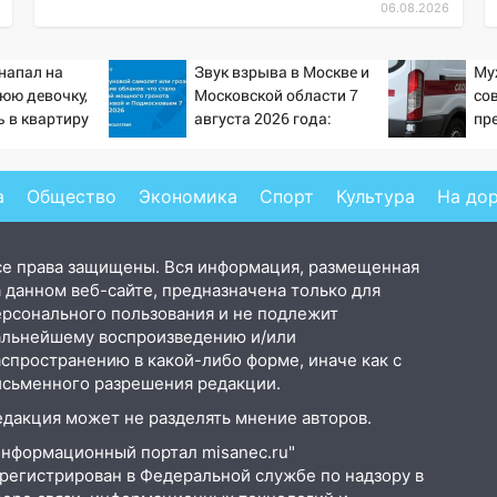
06.08.2026
напал на
Звук взрыва в Москве и
Му
юю девочку,
Московской области 7
со
 в квартиру
августа 2026 года:
пр
Причины, источник,
оп
откуда был громкий
хлопок
а
Общество
Экономика
Спорт
Культура
На до
се права защищены. Вся информация, размещенная
 данном веб-сайте, предназначена только для
ерсонального пользования и не подлежит
альнейшему воспроизведению и/или
аспространению в какой-либо форме, иначе как с
исьменного разрешения редакции.
едакция может не разделять мнение авторов.
Информационный портал misanec.ru"
арегистрирован в Федеральной службе по надзору в