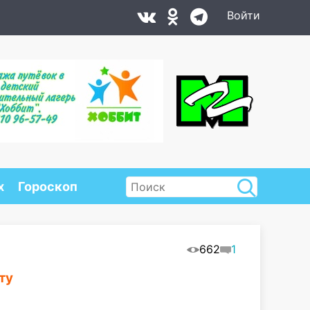
Войти
х
Гороскоп
662
1
ту