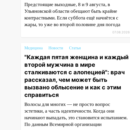
Предстоящие выходные, 8 и 9 августа, в
15:34
После вмешательства
Ульяновской области обещают быть крайне
прокуратуры в селах
Ульяновской области привели
контрастными. Если суббота ещё начнётся с
в порядок детские площадки
жары, то уже во второй половине дня погода
07.08.2026
15:27
Прокуратура проверяет
капремонт школы в селе
Кивать
Медицина
Новости
Статьи
"Каждая пятая женщина и каждый
15:08
В Кузоватово после
второй мужчина в мире
прокурорской проверки
обновили разметку на
сталкиваются с алопецией": врач
пешеходных переходах
рассказал, чем может быть
вызвано облысение и как с этим
14:40
На проспекте Гая в
справиться
Ульяновске запретили
остановку автомобилей на 50-
Волосы для многих — не просто вопрос
метровом участке
эстетики, а часть идентичности. Когда они
начинают выпадать, это становится испытанием.
14:22
В Новом городе 8 августа
По данным Всемирной организации
пройдет большой фестиваль