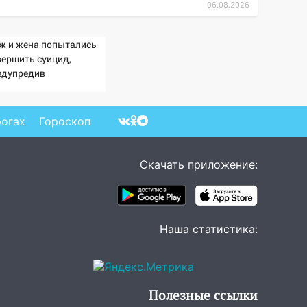
06.08.2026
ж и жена попытались
вершить суицид,
едупредив
еративные службы
рогах
Гороскоп
Скачать приложение:
Наша статистика:
Полезные ссылки