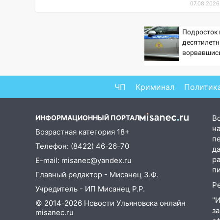
«Наше время» с
07.08.2026
мотофристайлом и концертом
«Мураками»
Подросток 
14:04
Жару смоет ливнями:
десятилетн
прогноз погоды в Ульяновской
ворвавшись
области на выходные 8-9
августа
ЧП
Криминал
Политик
13:30
В Ульяновске
транспортные
полицейские проведут акцию
ИНФОРМАЦИОННЫЙ ПОРТАЛ
В
«Час пассажира»
на
Возрастная категория 18+
п
13:20
В Ульяновске за один
Телефон: (8422) 46-26-70
д
день обокрали женщину на
р
E-mail: misanec@yandex.ru
пляже и подростка в сквере
п
Главный редактор - Мисанец З.Ф.
13:01
В Димитровграде
Р
Учредитель - ИП Мисанец Р.Р.
мужчина выбросил из машины
"
© 2014-2026 Новости Ульяновска онлайн
страйкбольную гранату: его
з
misanec.ru
задержали