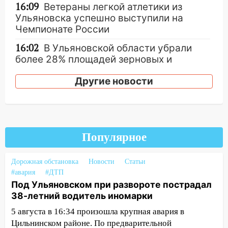
16:09
Ветераны легкой атлетики из
Ульяновска успешно выступили на
Чемпионате России
16:02
В Ульяновской области убрали
более 28% площадей зерновых и
зернобобовых культур
Другие новости
15:51
Бросила кирпич в жену брата: в
Ульяновской области завели дело на
агрессивную женщину
15:47
На улице Радищева сбили
Популярное
курьера: крупная авария в Ульяновске
15:15
Проводил до квартиры и ограбил:
Дорожная обстановка
Новости
Статьи
новый кавалер женщины оказался
#авария
#ДТП
рецидивистом
Под Ульяновском при развороте пострадал
38-летний водитель иномарки
14:26
В Ульяновске ограничат движение
5 августа в 16:34 произошла крупная авария в
по улице Ефремова
Цильнинском районе. По предварительной