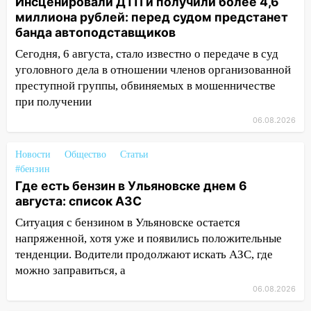
Инсценировали ДТП и получили более 4,6
120 тысяч долга
миллиона рублей: перед судом предстанет
11:49
Снят режим «Ракетная
банда автоподставщиков
опасность» на территории Ульяновской
Сегодня, 6 августа, стало известно о передаче в суд
области
уголовного дела в отношении членов организованной
преступной группы, обвиняемых в мошенничестве
11:30
Кабмин РФ разрешил до 1 июля
при получении
2027 года импорт, выпуск и обращение
бензина Евро 2, Евро 3, Евро 4
06.08.2026
11:12
Соцсети: на Рябикова автомобиль
Новости
Общество
Статьи
врезался в забор
#бензин
10:27
Где есть бензин в Ульяновске
Где есть бензин в Ульяновске днем 6
днем 6 августа: список АЗС
августа: список АЗС
Ситуация с бензином в Ульяновске остается
10:16
Внимание! В Ульяновской области
напряженной, хотя уже и появились положительные
объявлена ракетная опасность
тенденции. Водители продолжают искать АЗС, где
10:00
В Старомайнском районе утонул
можно заправиться, а
51-летний мужчина
06.08.2026
09:50
В Ульяновске черный коршун