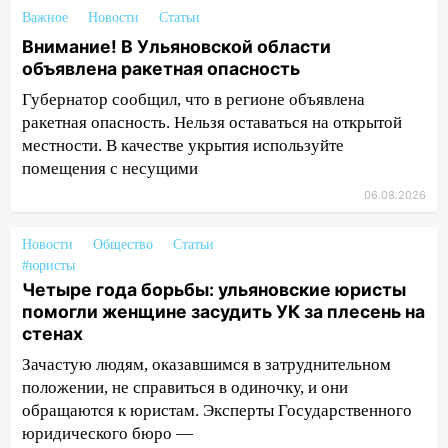
застрял в тепловозе
Важное
Новости
Статьи
Внимание! В Ульяновской области
09:44
Ульяновские спасатели помогли
объявлена ракетная опасность
юному велосипедисту на улице
Чернышевского
Губернатор сообщил, что в регионе объявлена
ракетная опасность. Нельзя оставаться на открытой
08:21
В Заволжском районе украли два
местности. В качестве укрытия используйте
велосипеда
помещения с несущими
07:18
В Ульяновск идет
06.08.2026
тридцатиградусная жара: какая будет
погода в четверг
Новости
Общество
Статьи
#юристы
06:00
Четыре года борьбы: ульяновские
Четыре года борьбы: ульяновские юристы
юристы помогли женщине засудить УК
помогли женщине засудить УК за плесень на
за плесень на стенах
стенах
05:00
Кому 6 августа звезды сулят
Зачастую людям, оказавшимся в затруднительном
прибыль, а кому — испытания на
положении, не справиться в одиночку, и они
прочность
обращаются к юристам. Эксперты Государственного
05.08.2026
юридического бюро —