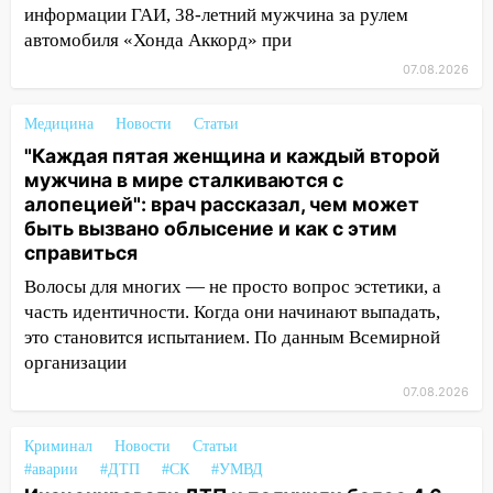
14:23
67% ульяновцев готовы
информации ГАИ, 38-летний мужчина за рулем
передумать увольняться, если им
автомобиля «Хонда Аккорд» при
повысят зарплату
07.08.2026
14:01
Инсценировали ДТП и получили
более 4,6 миллиона рублей: перед
Медицина
Новости
Статьи
судом предстанет банда
"Каждая пятая женщина и каждый второй
автоподставщиков
мужчина в мире сталкиваются с
алопецией": врач рассказал, чем может
13:36
В Инзе произошел крупный пожар
быть вызвано облысение и как с этим
13:00
В суде защитили репутацию
справиться
мужчины, которого необоснованно
Волосы для многих — не просто вопрос эстетики, а
обвиняли в жестоком обращении с
часть идентичности. Когда они начинают выпадать,
животными
это становится испытанием. По данным Всемирной
12:28
организации
Миллион на «льготниках»: в
Ульяновской области перевозчик
07.08.2026
провернул хитрую схему с чужими
проездными
Криминал
Новости
Статьи
#аварии
#ДТП
#СК
#УМВД
12:10
Ульяновский алиментщик накопил