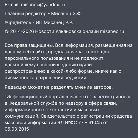
сообщницу мошенников
E-mail: misanec@yandex.ru
16:12
Едва не перерезал горло: в
Главный редактор - Мисанец З.Ф.
Вешкайме посиделки с судимым
Учредитель - ИП Мисанец Р.Р.
знакомым закончились для женщины
© 2014-2026 Новости Ульяновска онлайн
misanec.ru
больницей
16:06
18-летняя девушка без прав
Все права защищены. Вся информация, размещенная на
данном веб-сайте, предназначена только для
перевернулась на мопеде и попала в
персонального пользования и не подлежит
больницу
дальнейшему воспроизведению и/или
15:59
Ульяновец отдал более 14
распространению в какой-либо форме, иначе как с
миллионов рублей за криминальное
письменного разрешения редакции.
покровительство
Редакция может не разделять мнение авторов.
15:32
На «кольце» кроссовер сбил 18-
"Информационный портал misanec.ru" зарегистрирован
летнего мопедиста
в Федеральной службе по надзору в сфере связи,
информационных технологий и массовых
15:00
В Ульяновске после тройного ДТП
коммуникаций. Свидетельство о регистрации средства
госпитализировали 25-летнего байкера
массовой информации ЭЛ №ФС 77 - 61045 от
05.03.2015
14:32
На Ульяновскую область