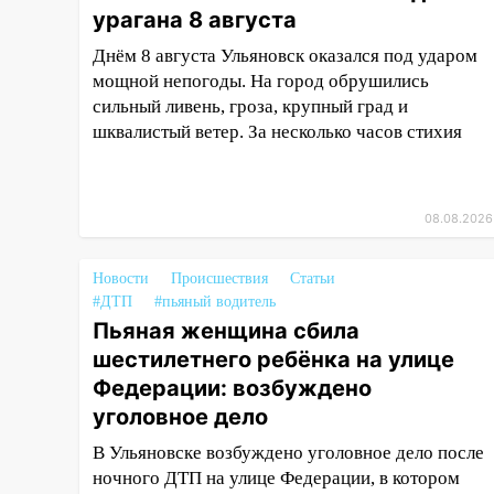
15:04
Фоторепортаж с улиц
урагана 8 августа
Ульяновска после шторма:
Днём 8 августа Ульяновск оказался под ударом
поваленные деревья и
мощной непогоды. На город обрушились
затопленные улицы
сильный ливень, гроза, крупный град и
14:28
Ураган вырвал остановку
шквалистый ветер. За несколько часов стихия
на улице Деева в Заволжье
14:26
Жители Ульяновска сами
пытаются расчистить ливнёвки,
08.08.2026
не дождавшись
коммунальщиков
Новости
Происшествия
Статьи
14:16
Шторм продолжает
#ДТП
#пьяный водитель
ломать город: на улице Любови
Пьяная женщина сбила
Шевцовой рухнул светофор
шестилетнего ребёнка на улице
Федерации: возбуждено
14:14
Студента из Ульяновска
уголовное дело
обманули мошенники под
видом преподавателя
В Ульяновске возбуждено уголовное дело после
ночного ДТП на улице Федерации, в котором
14:12
Куда жаловаться