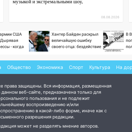
музыкой и экстремальными шоу,
08.08.2026
 армии США
Хантер Байден раскрыл
В 
: Дырявая
величайшую ошибку
по
ессы - когда
своего отца: бездействие
по
ндовании ВМФ
против Трампа
ре
то полетят
а
Общество
Экономика
Спорт
Культура
На до
се права защищены. Вся информация, размещенная
 данном веб-сайте, предназначена только для
ерсонального пользования и не подлежит
альнейшему воспроизведению и/или
аспространению в какой-либо форме, иначе как с
исьменного разрешения редакции.
едакция может не разделять мнение авторов.