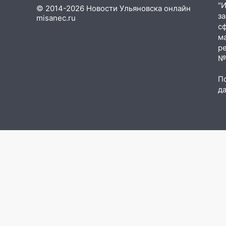
"
крышу с СТО на проспекте
© 2014-2026 Новости Ульяновска онлайн
з
Созидателей
misanec.ru
с
13:35
Непогода продолжает
м
бить по транспорту: в
р
Ульяновске трамвай сошёл с
№Ф
рельсов
П
13:22
Упавшие деревья
д
перекрыли дороги в
Ульяновске: фото
13:17
Непогода в Ульяновске
не закончится сегодня:
сильные ливни сохранятся 9
августа
13:15
Трижды «брал в долг»
без спроса: житель
Вешкаймского района похитил
у знакомого 191 тысячу рублей