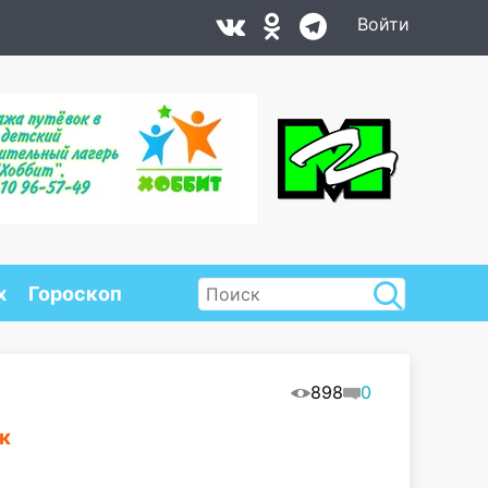
Войти
х
Гороскоп
898
0
к