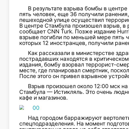
В результате взрыва бомбы в центре
пять человек, еще 36 получили ранения
пешеходной улице осуществил террори
В центре Стамбула произошел взрыв, в 
сообщает CNN Turk. Позже издание Hurri
взрыве погибли по меньшей мере пять ч
которых 12 иностранцев, получили ране
Как рассказали в министерстве здр
пострадавших находятся в критическом
издания, бомбу взорвал террорист-смер
месте, где планировал смертник, поско
После этого он привел взрывное устройс
​Взрыв произошел около 12:00 мск н
Стамбула —​ Истикляль. Это очень людн
кафе и магазинов.
Над городом барражируют вертолеты
спецподразделения. На момент подготов