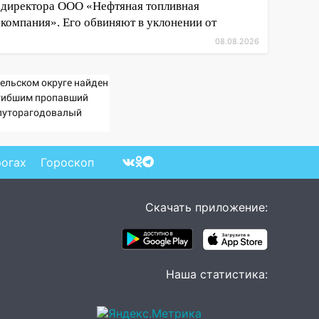
директора ООО «Нефтяная топливная
компания». Его обвиняют в уклонении от
08.08.2026
Вельском округе найден
гибшим пропавший
луторагодовалый
бёнок
рогах
Гороскоп
Скачать приложение:
Наша статистика: