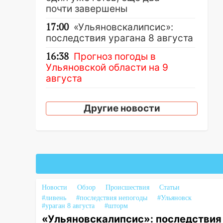
почти завершены
17:00
«Ульяновскалипсис»:
последствия урагана 8 августа
16:38
Прогноз погоды в
Ульяновской области на 9
августа
16:34
Из-за мощной непогоды в
Ульяновске отменили
Другие новости
фестиваль «Наше время»
16:17
Мелекесский район
первым в Ульяновской области
намолотил более 100 тысяч
тонн зерна
15:17
В колледжи и техникумы
Новости
Обзор
Происшествия
Статьи
Ульяновской области подали
#ливень
#последствия непогоды
#Ульяновск
#ураган 8 августа
#шторм
более 10 тысяч заявлений
«Ульяновскалипсис»: последствия