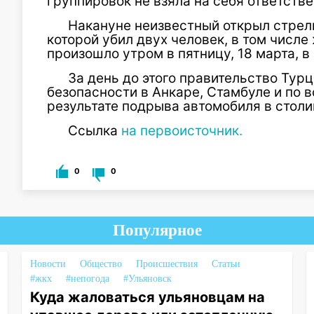
группировок не взяла на себя ответстве
Накануне неизвестный открыл стрель
которой убил двух человек, в том числ
произошло утром в пятницу, 18 марта, 
За день до этого правительство Тур
безопасности в Анкаре, Стамбуле и по вс
результате подрыва автомобиля в столи
Ссылка
на первоисточник.
0
0
Популярное
Новости
Общество
Происшествия
Статьи
#жкх
#непогода
#Ульяновск
Куда жаловаться ульяновцам на