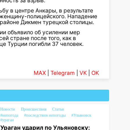
нность за взрыв.
бу в центре Анкары, в результате
е женщину-полицейского. Нападение
в районе Дикмен турецкой столицы.
ции объявило об усилении мер
ей стране после того, как в
це Турции погибли 37 человек.
MAX
|
Telegram
|
VK
|
OK
Новости
Происшествия
Статьи
#непогода
#последствия непогоды
#Ульяновск
#ураган
Ураган ударил по Ульяновску: