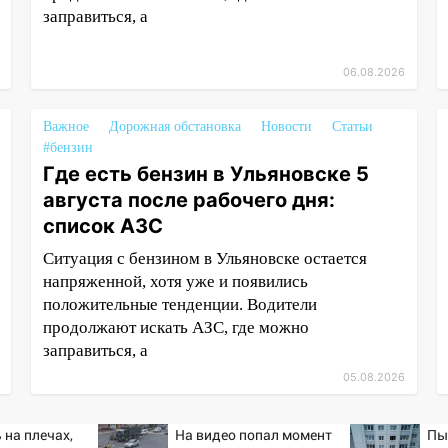
заправиться, а
06.08.2026
Важное
Дорожная обстановка
Новости
Статьи
#бензин
Где есть бензин в Ульяновске 5
августа после рабочего дня:
список АЗС
Ситуация с бензином в Ульяновске остается
напряженной, хотя уже и появились
положительные тенденции. Водители
продолжают искать АЗС, где можно
заправиться, а
05.08.2026
 на плечах,
На видео попал момент
Пы