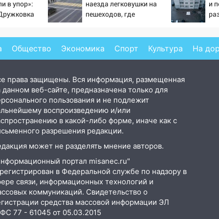
и в упор»:
наезда легковушки на
и 
-Дружковка
пешеходов, где
ра
льником для
пострадали минимум
гла
ьяра»
восемь человек
– 
06/08/2026 – Новости
а
Общество
Экономика
Спорт
Культура
На до
се права защищены. Вся информация, размещенная
 данном веб-сайте, предназначена только для
ерсонального пользования и не подлежит
альнейшему воспроизведению и/или
аспространению в какой-либо форме, иначе как с
исьменного разрешения редакции.
едакция может не разделять мнение авторов.
Информационный портал misanec.ru"
арегистрирован в Федеральной службе по надзору в
фере связи, информационных технологий и
ассовых коммуникаций. Свидетельство о
егистрации средства массовой информации ЭЛ
С 77 - 61045 от 05.03.2015