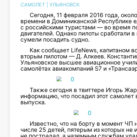
САМОЛЕТ
|
УЛЬЯНОВСК
Сегодня, 11 февраля 2016 года, окол
времени в Доминиканской Республике е
с российскими туристами — во время по
двигателей. Однако пилоты сработали 
сумели посадить судно.
Как сообщает LifeNews, капитаном в
вторым пилотом — Д. Алкеев. Константи
Ульяновское высшее авиационное учили
самолётах авиакомпаний S7 и «Трансаэр
Также сегодня в твиттере Игорь Жа
информацию, что посадил этот самолет 
выпуска.
Известно, что на борту в момент ЧП
числе 25 детей, пятерым из которых не и
не пострадал, а наземным службам уда