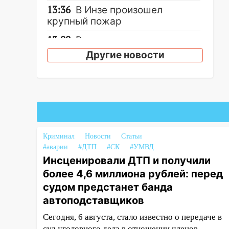
13:36
В Инзе произошел
крупный пожар
13:00
В суде защитили
репутацию мужчины, которого
Другие новости
необоснованно обвиняли в
жестоком обращении с
животными
12:28
Миллион на «льготниках»:
в Ульяновской области
перевозчик провернул хитрую
схему с чужими проездными
Криминал
Новости
Статьи
#аварии
#ДТП
#СК
#УМВД
12:10
Ульяновский алиментщик
Инсценировали ДТП и получили
накопил 120 тысяч долга
более 4,6 миллиона рублей: перед
11:49
Снят режим «Ракетная
судом предстанет банда
опасность» на территории
автоподставщиков
Ульяновской области
Сегодня, 6 августа, стало известно о передаче в
11:30
Кабмин РФ разрешил до 1
суд уголовного дела в отношении членов