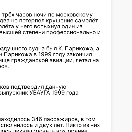
о трёх часов ночи по московскому
два не потерпел крушение самолёт
лёта у него вспыхнул один из
в высшей степени профессионально и
оздушного судна был К. Парикожа, а
н Парикожа в 1999 году закончил
ще гражданской авиации, летал на
о».
рков подтвердил данную
выпускник УВАУГА 1999 года
 находилось 346 пассажиров, в том
сполнилось и двух лет. Никто из них
лось ликвидировать возгорание.