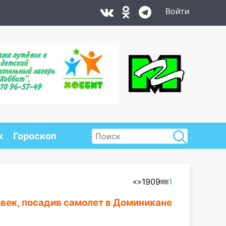
Войти
х
Гороскоп
1909
1
век, посадив самолет в Доминикане