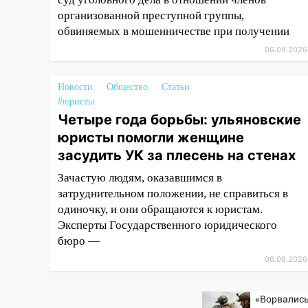
июля 2027 года импорт, выпуск
организованной преступной группы,
и обращение бензина Евро 2,
обвиняемых в мошенничестве при получении
Евро 3, Евро 4
06.08.2026
11:12
Соцсети: на Рябикова
автомобиль врезался в забор
Новости
Общество
Статьи
#юристы
10:27
Где есть бензин в
Четыре года борьбы: ульяновские
Ульяновске днем 6 августа:
юристы помогли женщине
список АЗС
засудить УК за плесень на стенах
10:16
Внимание! В Ульяновской
Зачастую людям, оказавшимся в
области объявлена ракетная
затруднительном положении, не справиться в
опасность
одиночку, и они обращаются к юристам.
10:00
В Старомайнском районе
Эксперты Государственного юридического
утонул 51-летний мужчина
бюро —
09:50
В Ульяновске черный
06.08.2026
коршун застрял в тепловозе
«Ворвались
09:44
Ульяновские спасатели