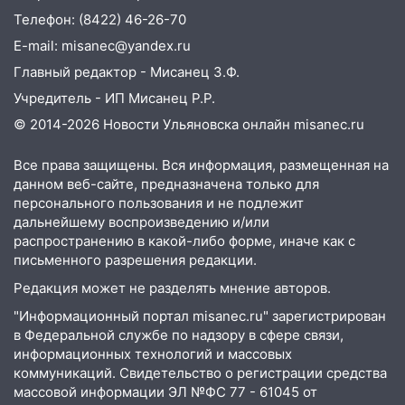
09:39
В Ульяновске будут судить десять
Телефон: (8422) 46-26-70
наркодилеров, снабжавших две области
E-mail: misanec@yandex.ru
09:25
Вынесли приговор дебоширам,
Главный редактор - Мисанец З.Ф.
избившим мужчину в трамвае
Учредитель - ИП Мисанец Р.Р.
08:27
Ульяновская полиция получила
© 2014-2026 Новости Ульяновска онлайн
misanec.ru
один из шести уникальных автомобилей
в России
Все права защищены. Вся информация, размещенная на
07:02
Жара отступит: какой будет
данном веб-сайте, предназначена только для
погода в Ульяновске днем 5 августа
персонального пользования и не подлежит
дальнейшему воспроизведению и/или
06:10
Двое мигрантов изнасиловали 13-
распространению в какой-либо форме, иначе как с
летнюю девочку в центре Ульяновска
письменного разрешения редакции.
06:00
Мертвеца выкопали, посадили в
Редакция может не разделять мнение авторов.
мешок и попытались утопить в Волге
"Информационный портал misanec.ru" зарегистрирован
в Федеральной службе по надзору в сфере связи,
05:30
Астрологи назвали самый
информационных технологий и массовых
опасный день августа: что ждет каждый
коммуникаций. Свидетельство о регистрации средства
знак 5 августа
массовой информации ЭЛ №ФС 77 - 61045 от