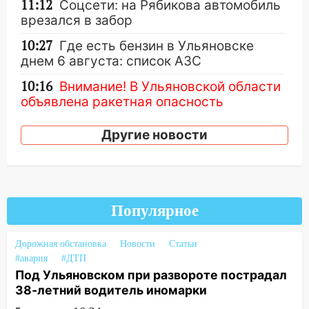
11:12
Соцсети: на Рябикова автомобиль
врезался в забор
10:27
Где есть бензин в Ульяновске
днем 6 августа: список АЗС
10:16
Внимание! В Ульяновской области
объявлена ракетная опасность
10:00
В Старомайнском районе утонул
Другие новости
51-летний мужчина
09:50
В Ульяновске черный коршун
застрял в тепловозе
09:44
Ульяновские спасатели помогли
Популярное
юному велосипедисту на улице
Чернышевского
Дорожная обстановка
Новости
Статьи
#авария
#ДТП
08:21
В Заволжском районе украли два
Под Ульяновском при развороте пострадал
велосипеда
38-летний водитель иномарки
07:18
В Ульяновск идет