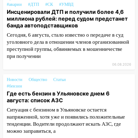
18:14
Прогноз погоды на 6 августа в
#аварии
#ДТП
#СК
#УМВД
Ульяновской области
Инсценировали ДТП и получили более 4,6
миллиона рублей: перед судом предстанет
18:00
Мотофристайл, рок и силовой
банда автоподставщиков
экстрим: в Ульяновске пройдет
Сегодня, 6 августа, стало известно о передаче в суд
большой фестиваль «Наше время»
уголовного дела в отношении членов организованной
17:30
Где есть бензин в Ульяновске 5
преступной группы, обвиняемых в мошенничестве
августа после рабочего дня: список АЗС
при получении
17:05
«Обыск» по видеосвязи: в
06.08.2026
Ульяновске задержали 19-летнюю
сообщницу мошенников
Новости
Общество
Статьи
#бензин
16:12
Едва не перерезал горло: в
Где есть бензин в Ульяновске днем 6
Вешкайме посиделки с судимым
августа: список АЗС
знакомым закончились для женщины
Ситуация с бензином в Ульяновске остается
больницей
напряженной, хотя уже и появились положительные
16:06
18-летняя девушка без прав
тенденции. Водители продолжают искать АЗС, где
перевернулась на мопеде и попала в
можно заправиться, а
больницу