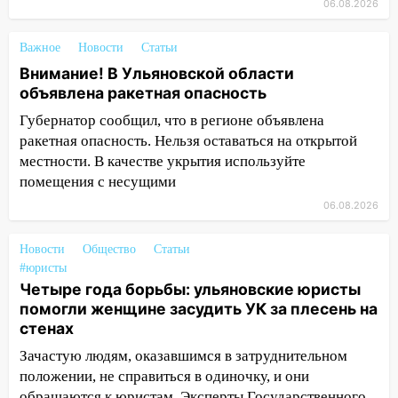
06.08.2026
15:59
Ульяновец отдал более 14
миллионов рублей за криминальное
Важное
Новости
Статьи
покровительство
Внимание! В Ульяновской области
объявлена ракетная опасность
15:32
На «кольце» кроссовер сбил 18-
летнего мопедиста
Губернатор сообщил, что в регионе объявлена
ракетная опасность. Нельзя оставаться на открытой
15:00
В Ульяновске после тройного ДТП
местности. В качестве укрытия используйте
госпитализировали 25-летнего байкера
помещения с несущими
14:32
На Ульяновскую область
06.08.2026
надвигается жара
Новости
Общество
Статьи
14:08
Пешеход переходил по «зебре»:
#юристы
подробности серьезной аварии на
Четыре года борьбы: ульяновские юристы
Фруктовой
помогли женщине засудить УК за плесень на
13:30
В Димитровграде на улице
стенах
Трудовой горело здание
Зачастую людям, оказавшимся в затруднительном
положении, не справиться в одиночку, и они
13:00
Водитель без прав врезался в
обращаются к юристам. Эксперты Государственного