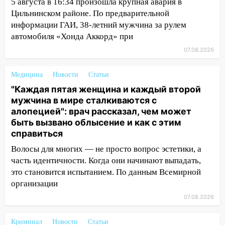
5 августа в 16:34 произошла крупная авария в
тридцатиградусная жара: какая будет
Цильнинском районе. По предварительной
погода в четверг
информации ГАИ, 38-летний мужчина за рулем
автомобиля «Хонда Аккорд» при
06:00
Четыре года борьбы: ульяновские
юристы помогли женщине засудить УК
07.08.2026
за плесень на стенах
Медицина
Новости
Статьи
05:00
Кому 6 августа звезды сулят
"Каждая пятая женщина и каждый второй
прибыль, а кому — испытания на
мужчина в мире сталкиваются с
прочность
алопецией": врач рассказал, чем может
05.08.2026
быть вызвано облысение и как с этим
22:58
Соцсети: на проспекте Тюленева
справиться
ДТП с мотоциклистом
Волосы для многих — не просто вопрос эстетики, а
20:22
Мошенники обманули 92-летнюю
часть идентичности. Когда они начинают выпадать,
жительницу Ульяновской области
это становится испытанием. По данным Всемирной
организации
19:14
Житель Ульяновской области
07.08.2026
подвез троих незнакомцев на трассе и
заработал уголовное дело
Криминал
Новости
Статьи