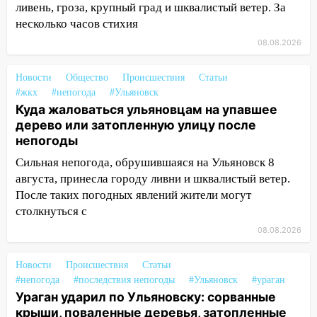
ливень, гроза, крупный град и шквалистый ветер. За
12:12
Прокуратура взяла на контроль
несколько часов стихия
ДТП с шестилетним ребёнком на улице
Федерации
08.08.2026
12:01
Пьяная женщина сбила
Новости
Общество
Происшествия
Статьи
шестилетнего ребёнка на улице
#жкх
#непогода
#Ульяновск
Федерации: возбуждено уголовное дело
Куда жаловаться ульяновцам на упавшее
11:16
В Ульяновске ищут 37-летнего
дерево или затопленную улицу после
мужчину, пропавшего ещё 19 июля
непогоды
Сильная непогода, обрушившаяся на Ульяновск 8
10:30
От мотофристайла до прогулки с
августа, принесла городу ливни и шквалистый ветер.
хаски: куда сходить в Ульяновской
После таких погодных явлений жители могут
области 8–9 августа
столкнуться с
10:11
Директора ульяновской
08.08.2026
«Нефтяной топливной компании» будут
судить за неуплату 48,4 млн рублей
Новости
Происшествия
Статьи
налогов
#непогода
#последствия непогоды
#Ульяновск
#ураган
09:28
Дети на дорогах: пострадали
Ураган ударил по Ульяновску: сорванные
велосипедисты, мотоциклисты и
крыши, поваленные деревья, затопленные