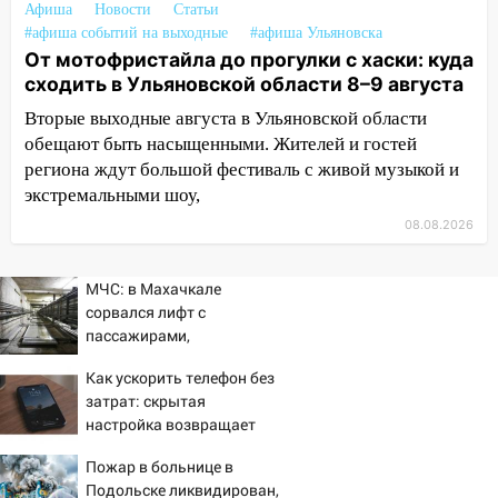
20:40
Ульяновские аграрии смогут
Афиша
Новости
Статьи
#афиша событий на выходные
купить тракторы с отсрочкой платежа
#афиша Ульяновска
От мотофристайла до прогулки с хаски: куда
до декабря
сходить в Ульяновской области 8–9 августа
19:34
В следственном управлении
Вторые выходные августа в Ульяновской области
состоялось торжественное
обещают быть насыщенными. Жителей и гостей
мероприятие, приуроченное к
региона ждут большой фестиваль с живой музыкой и
празднованию Дня сотрудника органов
экстремальными шоу,
следствия Российской Федерации
08.08.2026
19:30
Ульяновцев приглашают
поддержать «Симбирскую чебурашку»
на фестивале «ФормАРТ»
МЧС: в Махачкале
сорвался лифт с
18:11
Ульяновская область стала
пассажирами,
пилотным регионом проекта
пострадали четыре
Как ускорить телефон без
«Культурное долголетие»
человека
затрат: скрытая
17:23
Прогноз погоды в Ульяновской
настройка возвращает
области на 8 августа
скорость смартфону
Пожар в больнице в
17:16
В реанимацию Ульяновской
Подольске ликвидирован,