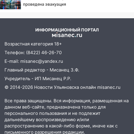
областной больницы поступили шесть
проведена эвакуация
новых аппаратов ИВЛ
16:51
В Чердаклинском районе
ремонтируют дороги, ставят остановки
ИНФОРМАЦИОННЫЙ ПОРТАЛ
и проводят новое освещение
Возрастная категория 18+
16:35
В Ульяновске установили ещё
девять бункеров для крупногабаритного
Телефон: (8422) 46-26-70
мусора
E-mail: misanec@yandex.ru
16:26
В Ульяновске бесплатно покажут
Главный редактор - Мисанец З.Ф.
матч «Волги» под открытым небом
Учредитель - ИП Мисанец Р.Р.
16:12
В Ульяновском госуниверситете
© 2014-2026 Новости Ульяновска онлайн
misanec.ru
разработают отечественный прибор для
цифровой ПЦР
Все права защищены. Вся информация, размещенная на
данном веб-сайте, предназначена только для
15:47
Ульяновцы могут вернуть деньги
персонального пользования и не подлежит
за абонементы закрывшегося фитнес-
дальнейшему воспроизведению и/или
клуба «Рекорд-Fitness»
распространению в какой-либо форме, иначе как с
письменного разрешения редакции.