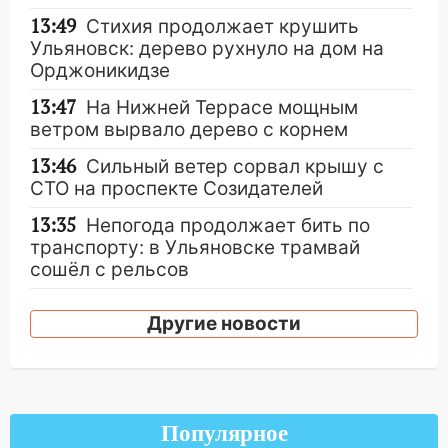
13:49
Стихия продолжает крушить
Ульяновск: дерево рухнуло на дом на
Орджоникидзе
13:47
На Нижней Террасе мощным
ветром вырвало дерево с корнем
13:46
Сильный ветер сорвал крышу с
СТО на проспекте Созидателей
13:35
Непогода продолжает бить по
транспорту: в Ульяновске трамвай
сошёл с рельсов
13:22
Упавшие деревья перекрыли
Другие новости
дороги в Ульяновске: фото
13:17
Непогода в Ульяновске не
закончится сегодня: сильные ливни
сохранятся 9 августа
Популярное
13:15
Трижды «брал в долг» без спроса: