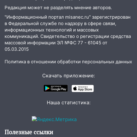
15:34
После вмешательства
Редакция может не разделять мнение авторов.
прокуратуры в селах Ульяновской
области привели в порядок детские
"Информационный портал misanec.ru" зарегистрирован
площадки
в Федеральной службе по надзору в сфере связи,
информационных технологий и массовых
15:27
Прокуратура проверяет
коммуникаций. Свидетельство о регистрации средства
капремонт школы в селе Кивать
массовой информации ЭЛ №ФС 77 - 61045 от
05.03.2015
15:08
В Кузоватово после прокурорской
проверки обновили разметку на
Политика в отношении обработки персональных данных
пешеходных переходах
Скачать приложение:
14:40
На проспекте Гая в Ульяновске
запретили остановку автомобилей на
50-метровом участке
14:22
В Новом городе 8 августа пройдет
Наша статистика:
большой фестиваль «Наше время» с
мотофристайлом и концертом
«Мураками»
Полезные ссылки
14:04
Жару смоет ливнями: прогноз