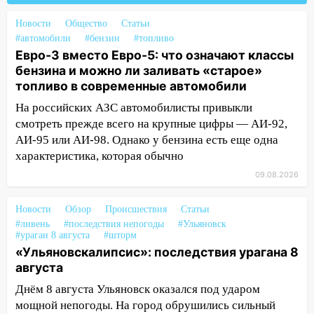
житель Вешкаймского района похитил у
Новости
Общество
Статьи
знакомого 191 тысячу рублей
#автомобили
#бензин
#топливо
13:14
Евро-3 вместо Евро-5: что означают классы
Ураган оторвал светофор на
бензина и можно ли заливать «старое»
проспекте Филатова в Ульяновске
топливо в современные автомобили
13:12
Дерево пробило крышу дома на
На российских АЗС автомобилисты привыкли
Новгородской в Ульяновске и рухнуло
смотреть прежде всего на крупные цифры — АИ-92,
на электрощит
АИ-95 или АИ-98. Однако у бензина есть еще одна
13:10
В Заволжском районе дерево
характеристика, которая обычно
упало во дворе
09.08.2026
13:08
Ураган ударил по Ульяновску:
сорванные крыши, поваленные деревья,
Новости
Обзор
Происшествия
Статьи
затопленные улицы и остановившиеся
#ливень
#последствия непогоды
#Ульяновск
#ураган 8 августа
#шторм
трамваи
«Ульяновскалипсис»: последствия урагана 8
12:17
Ульяновск накрыл крупный град:
августа
после ливня город снова уходит под
Днём 8 августа Ульяновск оказался под ударом
воду
мощной непогоды. На город обрушились сильный