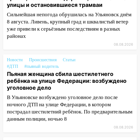
пешеходы. Обзор крупных аварий в
улицы и остановившиеся трамваи
Ульяновской области
Сильнейшая непогода обрушилась на Ульяновск днём
8 августа. Ливень, крупный град и шквалистый ветер
08:30
Поджог со свечой, 16 сгоревших
уже привели к серьёзным последствиям в разных
домов и выстрел за водку
районах
07:50
Какая погоды будет днем 8
08.08.2026
августа
06:45
Императорский мост в
Новости
Происшествия
Статьи
Ульяновске останется закрытым до
#ДТП
#пьяный водитель
утра 10 августа
Пьяная женщина сбила шестилетнего
ребёнка на улице Федерации: возбуждено
05:18
Судьба готовит сюрприз: гороскоп
уголовное дело
на 8 августа — кому повезет с
В Ульяновске возбуждено уголовное дело после
деньгами, а кого ждет неожиданная
ночного ДТП на улице Федерации, в котором
встреча
пострадал шестилетний ребёнок. По предварительным
04:47
В Ульяновской области объявили
данным полиции, ночью 8
ракетную опасность: звучат сирены
08.08.2026
07.08.2026