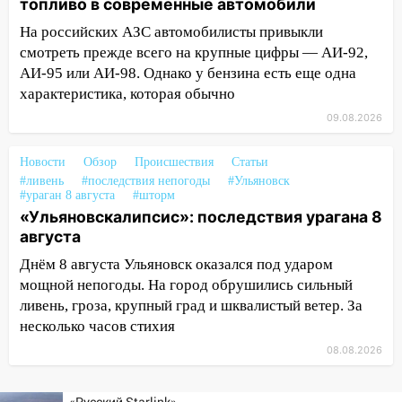
топливо в современные автомобили
тысяч заявлений
На российских АЗС автомобилисты привыкли
15:04
Фоторепортаж с улиц Ульяновска
смотреть прежде всего на крупные цифры — АИ-92,
после шторма: поваленные деревья и
АИ-95 или АИ-98. Однако у бензина есть еще одна
затопленные улицы
характеристика, которая обычно
14:28
Ураган вырвал остановку на улице
09.08.2026
Деева в Заволжье
Новости
Обзор
Происшествия
Статьи
14:26
Жители Ульяновска сами
#ливень
#последствия непогоды
#Ульяновск
пытаются расчистить ливнёвки, не
#ураган 8 августа
#шторм
дождавшись коммунальщиков
«Ульяновскалипсис»: последствия урагана 8
августа
14:16
Шторм продолжает ломать город:
на улице Любови Шевцовой рухнул
Днём 8 августа Ульяновск оказался под ударом
светофор
мощной непогоды. На город обрушились сильный
ливень, гроза, крупный град и шквалистый ветер. За
14:14
Студента из Ульяновска обманули
несколько часов стихия
мошенники под видом преподавателя
08.08.2026
14:12
Куда жаловаться ульяновцам на
упавшее дерево или затопленную улицу
«Русский Starlink»