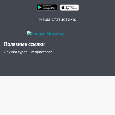
13:08
Ураган ударил по Ульяновску:
сорванные крыши, поваленные деревья,
затопленные улицы и остановившиеся
Наша статистика:
трамваи
12:17
Ульяновск накрыл крупный град:
после ливня город снова уходит под
воду
Полезные ссылки
12:12
Прокуратура взяла на контроль
Служба судебных приставов
ДТП с шестилетним ребёнком на улице
Федерации
12:01
Пьяная женщина сбила
шестилетнего ребёнка на улице
Федерации: возбуждено уголовное дело
11:16
В Ульяновске ищут 37-летнего
мужчину, пропавшего ещё 19 июля
10:30
От мотофристайла до прогулки с
хаски: куда сходить в Ульяновской