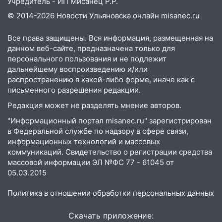
сошёл с рельсов
Учредитель - ИП Мисанец Р.Р.
© 2014-2026 Новости Ульяновска онлайн
misanec.ru
13:22
Упавшие деревья перекрыли
дороги в Ульяновске: фото
Все права защищены. Вся информация, размещенная на
13:17
Непогода в Ульяновске не
данном веб-сайте, предназначена только для
закончится сегодня: сильные ливни
персонального пользования и не подлежит
дальнейшему воспроизведению и/или
сохранятся 9 августа
распространению в какой-либо форме, иначе как с
13:15
Трижды «брал в долг» без спроса:
письменного разрешения редакции.
житель Вешкаймского района похитил у
Редакция может не разделять мнение авторов.
знакомого 191 тысячу рублей
"Информационный портал misanec.ru" зарегистрирован
13:14
Ураган оторвал светофор на
в Федеральной службе по надзору в сфере связи,
проспекте Филатова в Ульяновске
информационных технологий и массовых
коммуникаций. Свидетельство о регистрации средства
13:12
Дерево пробило крышу дома на
массовой информации ЭЛ №ФС 77 - 61045 от
Новгородской в Ульяновске и рухнуло
05.03.2015
на электрощит
Политика в отношении обработки персональных данных
13:10
В Заволжском районе дерево
упало во дворе
Скачать приложение: