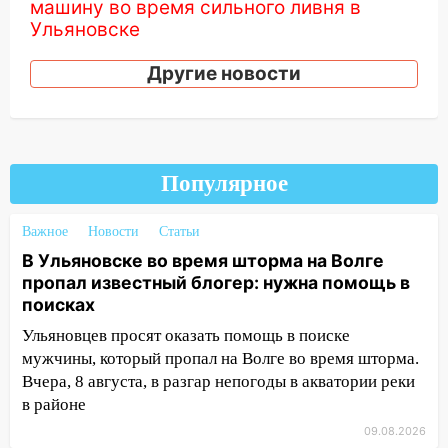
машину во время сильного ливня в
Ульяновске
11:00
В Ульяновской области люди в
Другие новости
СНТ сидят без света
10:13
Прокуратура подвела итоги
недели в Ульяновской области
Популярное
09:18
Из-за ливня заблокировано
движение трамваев в Ульяновске
Важное
Новости
Статьи
09:15
Ураган, изнасилование ребенка,
В Ульяновске во время шторма на Волге
автоподставы и атака беспилотников:
пропал известный блогер: нужна помощь в
важные итоги прошедшей недели в
поисках
Ульяновской области
Ульяновцев просят оказать помощь в поиске
08:20
В Ульяновске восстановили
мужчины, который пропал на Волге во время шторма.
трамвайную и троллейбусную
Вчера, 8 августа, в разгар непогоды в акватории реки
инфраструктуру после шторма.
в районе
08:19
Внимание! В Цильнинском районе
09.08.2026