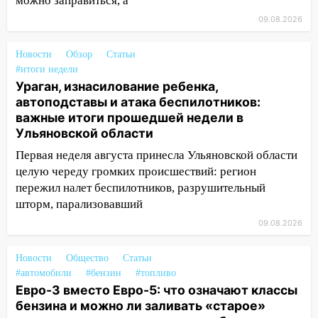
можно заправиться, а
заблокировало в машине двух женщин
09.08.2026
17:15
В Ульяновской области
ремонтируют девять мостов: один уже
Новости
Обзор
Статьи
готов, ещё два — почти завершены
#итоги недели
Ураган, изнасилование ребенка,
17:00
«Ульяновскалипсис»: последствия
автоподставы и атака беспилотников:
урагана 8 августа
важные итоги прошедшей недели в
Ульяновской области
16:38
Прогноз погоды в Ульяновской
области на 9 августа
Первая неделя августа принесла Ульяновской области
целую череду громких происшествий: регион
16:34
Из-за мощной непогоды в
пережил налет беспилотников, разрушительный
Ульяновске отменили фестиваль «Наше
шторм, парализовавший
время»
09.08.2026
16:17
Мелекесский район первым в
Ульяновской области намолотил более
Новости
Общество
Статьи
100 тысяч тонн зерна
#автомобили
#бензин
#топливо
Евро-3 вместо Евро-5: что означают классы
15:17
В колледжи и техникумы
бензина и можно ли заливать «старое»
Ульяновской области подали более 10