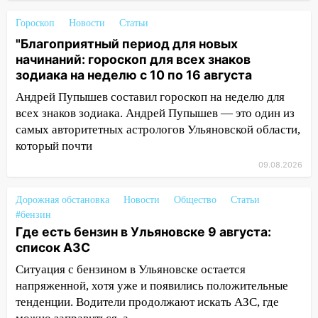
пропал 67-летний мужчина
Гороскоп
Новости
Статьи
08:11
На Ульяновск снова надвигается
непогода
"Благоприятный период для новых
начинаний: гороскоп для всех знаков
07:30
Евро-3 вместо Евро-5: что
зодиака на неделю с 10 по 16 августа
означают классы бензина и можно ли
Андрей Пупышев составил гороскоп на неделю для
заливать «старое» топливо в
всех знаков зодиака. Андрей Пупышев — это один из
современные автомобили
самых авторитетных астрологов Ульяновской области,
06:30
Какая погода будет в Ульяновской
который почти
области днем 9 августа
09.08.2026
05:05
День, когда всё может
измениться: гороскоп на 9 августа —
Дорожная обстановка
Новости
Общество
Статьи
три знака получат шанс, который нельзя
#бензин
упустить
Где есть бензин в Ульяновске 9 августа:
список АЗС
08.08.2026
Ситуация с бензином в Ульяновске остается
20:10
Во время урагана в Ульяновске на
напряженной, хотя уже и появились положительные
Волге перевернулась лодка
тенденции. Водители продолжают искать АЗС, где
19:55
В Ульяновске упавшее дерево