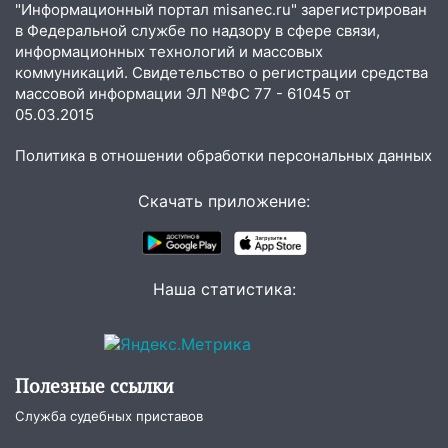
к 100-летию художника Владимира
"Информационный портал misanec.ru" зарегистрирован
в Федеральной службе по надзору в сфере связи,
Зинина
информационных технологий и массовых
19:10
Прогноз погоды в Ульяновской
коммуникаций. Свидетельство о регистрации средства
области на 4 августа
массовой информации ЭЛ №ФС 77 - 61045 от
05.03.2015
18:54
На трассе Казань — Ульяновск
вспыхнул бензовоз
Политика в отношении обработки персональных данных
18:32
В Ульяновской области на
Скачать приложение:
обновление водоснабжения направят
490 млн рублей
17:36
Прокуратура заставила
Наша статистика:
предприятие в Павловском районе
погасить долг за электричество
17:26
В парке «Прибрежный» девушка
сорвалась с обрыва
Полезные ссылки
17:04
На Ульяновскую область
Служба судебных приставов
надвигается опасная непогода: крупный