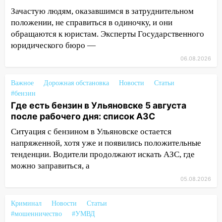
курьеру мошенников
Зачастую людям, оказавшимся в затруднительном
положении, не справиться в одиночку, и они
13:16
На Московском шоссе Opel не
обращаются к юристам. Эксперты Государственного
уступил дорогу и столкнулся с Kia:
водитель госпитализирован
юридического бюро —
06.08.2026
13:01
В Засвияжье Skoda сбила
женщину на пешеходном переходе
Важное
Дорожная обстановка
Новости
Статьи
12:49
В Заволжье Hyundai сбил 68-
#бензин
летнюю женщину на пешеходном
Где есть бензин в Ульяновске 5 августа
переходе
после рабочего дня: список АЗС
Ситуация с бензином в Ульяновске остается
12:40
В Новой Малыкле Mitsubishi сбил
напряженной, хотя уже и появились положительные
велосипедиста на перекрёстке
тенденции. Водители продолжают искать АЗС, где
12:21
Заволжье ушло под воду после
можно заправиться, а
ливня: дорожникам пришлось срочно
05.08.2026
расчищать ливнёвки
10:40
Новый мост через Свиягу в
Криминал
Новости
Статьи
Ульяновске планируют открыть к
#мошенничество
#УМВД