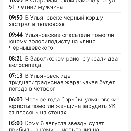
10:00
В Старомайнском районе утонул
51-летний мужчина
09:50
В Ульяновске черный коршун
застрял в тепловозе
09:44
Ульяновские спасатели помогли
юному велосипедисту на улице
Чернышевского
08:21
В Заволжском районе украли два
велосипеда
07:18
В Ульяновск идет
тридцатиградусная жара: какая будет
погода в четверг
06:00
Четыре года борьбы: ульяновские
юристы помогли женщине засудить УК
за плесень на стенах
05:00
Кому 6 августа звезды сулят
прибыль, а кому — испытания на