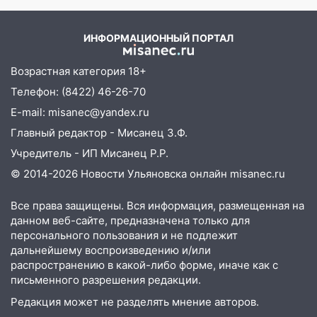
– Новости
07:17
Какая погода ждёт Ульяновскую
область днём 4 августа
ИНФОРМАЦИОННЫЙ ПОРТАЛ
07:10
В Ульяновске почти 20 тысяч
вооружённых человек, в том числе
Возрастная категория 18+
женщины
Телефон: (8422) 46-26-70
06:00
Топор убил человека, а пожары
E-mail: misanec@yandex.ru
уничтожили 122 дома
Главный редактор - Мисанец З.Ф.
05:00
Вселенная выбрала фаворита:
Учредитель - ИП Мисанец Р.Р.
гороскоп на 4 августа — один знак ждет
© 2014-2026 Новости Ульяновска онлайн
misanec.ru
настоящий прорыв
03.08.2026
Все права защищены. Вся информация, размещенная на
данном веб-сайте, предназначена только для
20:38
Ульяновские легкоатлетки
персонального пользования и не подлежит
завоевали серебро Первенства России
дальнейшему воспроизведению и/или
распространению в какой-либо форме, иначе как с
20:06
В Ишеевке 24-летний мужчина
письменного разрешения редакции.
ударил знакомого ножом в грудь
Редакция может не разделять мнение авторов.
19:39
В Ульяновске открылась выставка