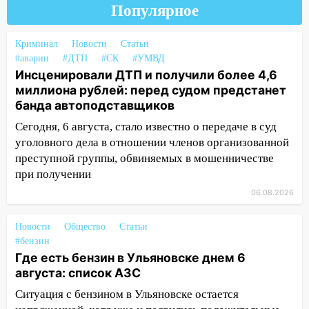
Популярное
16:30
Прогноз погоды в Ульяновской
области на 5 августа
Криминал
Новости
Статьи
16:20
В Сурском районе сёла оказались
#аварии
#ДТП
#СК
#УМВД
не защищены от лесных пожаров
Инсценировали ДТП и получили более 4,6
миллиона рублей: перед судом предстанет
16:12
Пуля пробила окно квартиры на
банда автоподставщиков
16-м этаже в Ульяновске
Сегодня, 6 августа, стало известно о передаче в суд
16:10
Прокуратура потребовала
уголовного дела в отношении членов организованной
усилить борьбу со свалками в
преступной группы, обвиняемых в мошенничестве
Инзенском районе
при получении
16:06
Патриарх Кирилл оценил работу
06.08.2026
Симбирской епархии
Новости
Общество
Статьи
15:45
Жителям села Тагай больше не
#бензин
придётся ездить в райцентр ради сдачи
Где есть бензин в Ульяновске днем 6
анализов
августа: список АЗС
15:30
После жалобы прокурору на
Ситуация с бензином в Ульяновске остается
улице Льва Толстого в Старой Майне