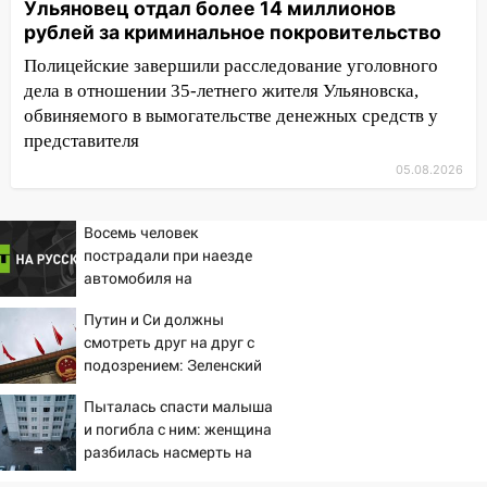
сентябрю
Ульяновец отдал более 14 миллионов
рублей за криминальное покровительство
10:25
Курьер мошенников из Казани
Полицейские завершили расследование уголовного
забрал у пенсионерки из
дела в отношении 35-летнего жителя Ульяновска,
Димитровграда более 1,1 млн рублей
обвиняемого в вымогательстве денежных средств у
10:01
В Заволжском районе Ульяновска
представителя
загорелся легковой автомобиль
05.08.2026
09:51
В Заволжском районе Ульяновска
загорелись промышленные отходы
Восемь человек
пострадали при наезде
09:45
В Заволжском районе Ульяновска
автомобиля на
загорелся гаражный бокс:
пешеходов в Омске
эвакуировались четыре человека
Путин и Си должны
смотреть друг на друг с
09:28
В Майнском районе загорелся
подозрением: Зеленский
дачный дом
поставил задачу своим
Пыталась спасти малыша
дипломатам
08:28
УлГУ получит субсидию на
и погибла с ним: женщина
создание отечественного ПЦР-
разбилась насмерть на
анализатора
глазах у детей 06/08/2026