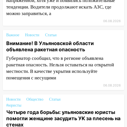
напряженной, хотя уже и появились положительные
восстановили освещение
тенденции. Водители продолжают искать АЗС, где
можно заправиться, а
15:23
За неделю ульяновские спасатели
спасли восемь человек
06.08.2026
14:40
Житель Димитровграда поверил в
Важное
Новости
Статьи
«посылку от дочери» и лишился более 3
Внимание! В Ульяновской области
миллионов рублей
объявлена ракетная опасность
14:30
Застолье закончилось кражей:
Губернатор сообщил, что в регионе объявлена
ульяновец перевёл себе деньги с карты
ракетная опасность. Нельзя оставаться на открытой
знакомого
местности. В качестве укрытия используйте
14:01
За неделю в Ульяновской области
помещения с несущими
поймали 48 пьяных водителей
06.08.2026
13:54
Хотел «подарить жене машину»,
Новости
Общество
Статьи
но едва не отдал мошенникам 530
#юристы
тысяч рублей
Четыре года борьбы: ульяновские юристы
13:30
Пять встреч и почти 5 млн рублей:
помогли женщине засудить УК за плесень на
ульяновский пенсионер отдал деньги
стенах