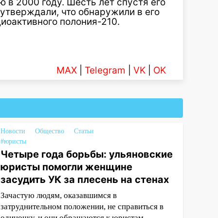
 в 2000 году. Шесть лет спустя его
утверждали, что обнаружили в его
иоактивного полония-210.
MAX
|
Telegram
|
VK
|
OK
Новости
Общество
Статьи
#юристы
Четыре года борьбы: ульяновские
юристы помогли женщине
засудить УК за плесень на стенах
Зачастую людям, оказавшимся в
затруднительном положении, не справиться в
одиночку, и они обращаются к юристам.