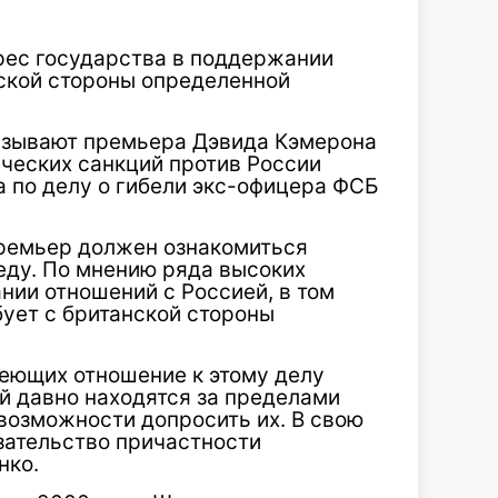
рес государства в поддержании
нской стороны определенной
зывают премьера Дэвида Кэмерона
ических санкций против России
а по делу о гибели экс-офицера ФСБ
премьер должен ознакомиться
реду. По мнению ряда высоких
нии отношений с Россией, в том
бует с британской стороны
меющих отношение к этому делу
й давно находятся за пределами
 возможности допросить их. В свою
зательство причастности
нко.