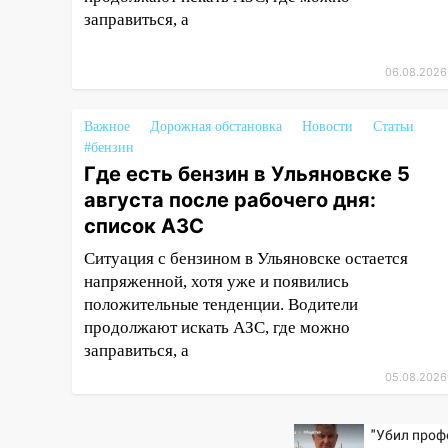
заправиться, а
10:00
В Старомайнском районе
утонул 51-летний мужчина
06.08.2026
09:50
В Ульяновске черный
коршун застрял в тепловозе
Важное
Дорожная обстановка
Новости
Статьи
09:44
#бензин
Ульяновские спасатели
Где есть бензин в Ульяновске 5
помогли юному велосипедисту
на улице Чернышевского
августа после рабочего дня:
список АЗС
08:21
В Заволжском районе
украли два велосипеда
Ситуация с бензином в Ульяновске остается
напряженной, хотя уже и появились
07:18
В Ульяновск идет
положительные тенденции. Водители
тридцатиградусная жара:
продолжают искать АЗС, где можно
какая будет погода в четверг
заправиться, а
06:00
Четыре года борьбы:
05.08.2026
ульяновские юристы помогли
женщине засудить УК за
"Убил проф
плесень на стенах