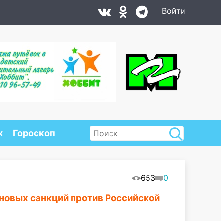
Войти
х
Гороскоп
653
0
новых санкций против Российской