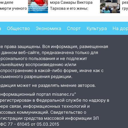
ом деле
мэра Самары Виктора
ре
смерти ученого
Тархова и его жены:
гр
тановившего
шесть шокирующих
на поле с
фактов, новые
подробности
а
Общество
Экономика
Спорт
Культура
На до
се права защищены. Вся информация, размещенная
 данном веб-сайте, предназначена только для
ерсонального пользования и не подлежит
альнейшему воспроизведению и/или
аспространению в какой-либо форме, иначе как с
исьменного разрешения редакции.
едакция может не разделять мнение авторов.
Информационный портал misanec.ru"
арегистрирован в Федеральной службе по надзору в
фере связи, информационных технологий и
ассовых коммуникаций. Свидетельство о
егистрации средства массовой информации ЭЛ
С 77 - 61045 от 05.03.2015