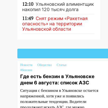
12:10
Ульяновский алиментщик
накопил 120 тысяч долга
11:49
Снят режим «Ракетная
опасность» на территории
Ульяновской области
11:30
Кабмин РФ разрешил до 1
июля 2027 года импорт, выпуск
Другие новости
и обращение бензина Евро 2,
Евро 3, Евро 4
11:12
Соцсети: на Рябикова
Новости
Общество
Статьи
автомобиль врезался в забор
#бензин
Где есть бензин в Ульяновске
10:27
Где есть бензин в
Ульяновске днем 6 августа:
днем 6 августа: список АЗС
список АЗС
Ситуация с бензином в Ульяновске остается
10:16
напряженной, хотя уже и появились
Внимание! В Ульяновской
области объявлена ракетная
положительные тенденции. Водители
опасность
продолжают искать АЗС, где можно