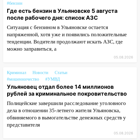
один из шести уникальных автомобилей
#бензин
в России
Где есть бензин в Ульяновске 5 августа
после рабочего дня: список АЗС
07:02
Жара отступит: какой будет
погода в Ульяновске днем 5 августа
Ситуация с бензином в Ульяновске остается
напряженной, хотя уже и появились положительные
06:10
Двое мигрантов изнасиловали 13-
тенденции. Водители продолжают искать АЗС, где
летнюю девочку в центре Ульяновска
можно заправиться, а
06:00
Мертвеца выкопали, посадили в
05.08.2026
мешок и попытались утопить в Волге
05:30
Криминал
Астрологи назвали самый
Новости
Статьи
#мошенничество
#УМВД
опасный день августа: что ждет каждый
Ульяновец отдал более 14 миллионов
знак 5 августа
рублей за криминальное покровительство
04.08.2026
Полицейские завершили расследование уголовного
23:27
Прокуратура проверяет
дела в отношении 35-летнего жителя Ульяновска,
капремонт школы в посёлке Налейка
обвиняемого в вымогательстве денежных средств у
22:33
Прокуратура проверяет
представителя
спортивные объекты в Старой Майне
05.08.2026