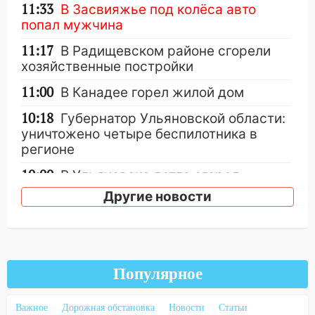
11:33
В Засвияжье под колёса авто
попал мужчина
11:17
В Радищевском районе сгорели
хозяйственные постройки
11:00
В Канадее горел жилой дом
10:18
Губернатор Ульяновской области:
уничтожено четыре беспилотника в
регионе
10:00
В Ульяновске дотла сгорел
легковой автомобиль
Другие новости
09:39
В Ульяновске будут судить десять
наркодилеров, снабжавших две области
09:25
Вынесли приговор дебоширам,
Популярное
избившим мужчину в трамвае
08:27
Ульяновская полиция получила
Важное
Дорожная обстановка
Новости
Статьи