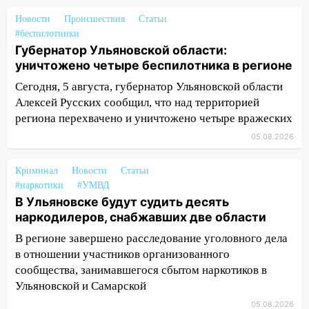
21:01
Ульяновцев приглашают сдать
Новости
Происшествия
Статьи
кровь: День донора пройдёт 6 августа
#беспилотники
20:17
Ульяновская область девятую
Губернатор Ульяновской области:
неделю подряд удерживает самые
уничтожено четыре беспилотника в регионе
низкие цены на подсолнечное масло
Сегодня, 5 августа, губернатор Ульяновской области
Алексей Русских сообщил, что над территорией
19:33
Коровы-рекордсменки: в
региона перехвачено и уничтожено четыре вражеских
Ульяновской области выросли надои
молока
05.08.2026
18:20
В Ульяновской области до конца
Криминал
Новости
Статьи
года благоустроят 20 родников
#наркотики
#УМВД
17:27
В Ульяновской области 114 детей-
В Ульяновске будут судить десять
сирот получили жильё с начала года
наркодилеров, снабжавших две области
В регионе завершено расследование уголовного дела
16:43
Дорожный сезон перевалил за
в отношении участников организованного
экватор: в Ульяновской области
сообщества, занимавшегося сбытом наркотиков в
обновили половину региональных трасс
Ульяновской и Самарской
16:31
В Ульяновской области
05.08.2026