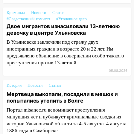
капитально отремонтируют 101
многоквартирный дом
Криминал
Новости
Статьи
16:30
Прогноз погоды в Ульяновской
#Следственный комитет
#Уголовное дело
области на 5 августа
Двое мигрантов изнасиловали 13-летнюю
девочку в центре Ульяновска
16:20
В Сурском районе сёла оказались
В Ульяновске заключили под стражу двух
не защищены от лесных пожаров
иностранных граждан в возрасте 20 и 22 лет. Им
16:12
Пуля пробила окно квартиры на
предъявлено обвинение в совершении особо тяжкого
16-м этаже в Ульяновске
преступления против 13-летней
16:10
05.08.2026
Прокуратура потребовала
усилить борьбу со свалками в
Инзенском районе
История
Новости
Статьи
Мертвеца выкопали, посадили в мешок и
16:06
Патриарх Кирилл оценил работу
попытались утопить в Волге
Симбирской епархии
Портал misanec.ru вспоминает преступления
15:45
Жителям села Тагай больше не
минувших лет и публикует криминальные сводки из
придётся ездить в райцентр ради сдачи
истории Ульяновской области за 4-5 августа. 4 августа
анализов
1886 года в Симбирске