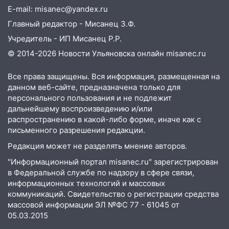
13:30
Пять встреч и почти 5 млн рублей:
E-mail: misanec@yandex.ru
ульяновский пенсионер отдал деньги
Главный редактор - Мисанец З.Ф.
курьеру мошенников
Учредитель - ИП Мисанец Р.Р.
13:16
На Московском шоссе Opel не
© 2014-2026 Новости Ульяновска онлайн
misanec.ru
уступил дорогу и столкнулся с Kia:
водитель госпитализирован
Все права защищены. Вся информация, размещенная на
13:01
В Засвияжье Skoda сбила
данном веб-сайте, предназначена только для
женщину на пешеходном переходе
персонального пользования и не подлежит
дальнейшему воспроизведению и/или
12:49
В Заволжье Hyundai сбил 68-
распространению в какой-либо форме, иначе как с
летнюю женщину на пешеходном
письменного разрешения редакции.
переходе
Редакция может не разделять мнение авторов.
12:40
В Новой Малыкле Mitsubishi сбил
"Информационный портал misanec.ru" зарегистрирован
велосипедиста на перекрёстке
в Федеральной службе по надзору в сфере связи,
информационных технологий и массовых
12:21
Заволжье ушло под воду после
коммуникаций. Свидетельство о регистрации средства
ливня: дорожникам пришлось срочно
массовой информации ЭЛ №ФС 77 - 61045 от
расчищать ливнёвки
05.03.2015