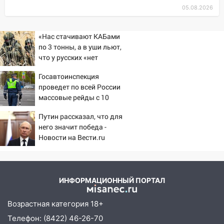
15:30
После жалобы прокурору на
05.08.2026
улице Льва Толстого в Старой Майне
восстановили освещение
«Нас стачивают КАБами
15:23
по 3 тонны, а в уши льют,
За неделю ульяновские спасатели
что у русских «нет
спасли восемь человек
резервов»
14:40
Госавтоинспекция
Житель Димитровграда поверил в
проведет по всей России
«посылку от дочери» и лишился более 3
массовые рейды с 10
миллионов рублей
августа
14:30
Путин рассказал, что для
Застолье закончилось кражей:
него значит победа -
ульяновец перевёл себе деньги с карты
Новости на Вести.ru
знакомого
14:01
За неделю в Ульяновской области
поймали 48 пьяных водителей
ИНФОРМАЦИОННЫЙ ПОРТАЛ
13:54
Хотел «подарить жене машину»,
но едва не отдал мошенникам 530
Возрастная категория 18+
тысяч рублей
Телефон: (8422) 46-26-70