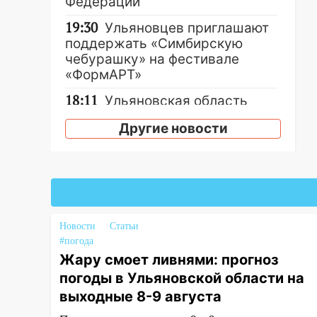
Федерации
19:30
Ульяновцев приглашают
поддержать «Симбирскую
чебурашку» на фестивале
«ФормАРТ»
18:11
Ульяновская область
стала пилотным регионом
Другие новости
проекта «Культурное
долголетие»
17:16
В реанимацию
Ульяновской областной
больницы поступили шесть
новых аппаратов ИВЛ
Новости
Статьи
#погода
16:51
В Чердаклинском районе
Жару смоет ливнями: прогноз
ремонтируют дороги, ставят
погоды в Ульяновской области на
остановки и проводят новое
освещение
выходные 8-9 августа