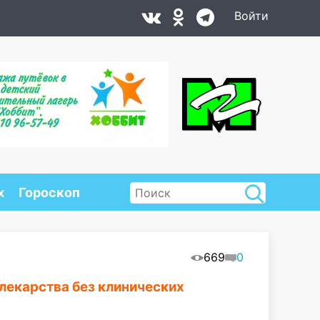
Войти
х
Гороскоп
669
0
лекарства без клинических