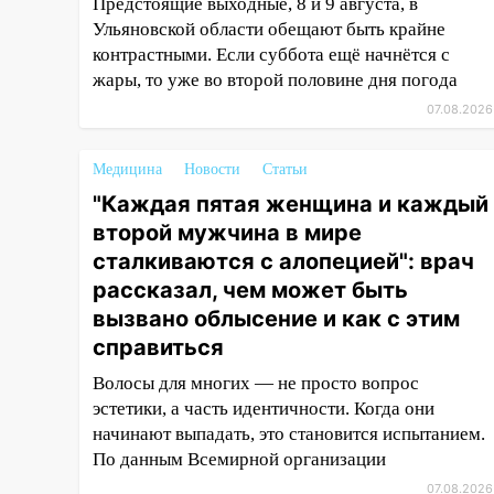
16:35
В Ульяновске установили
Предстоящие выходные, 8 и 9 августа, в
ещё девять бункеров для
Ульяновской области обещают быть крайне
крупногабаритного мусора
контрастными. Если суббота ещё начнётся с
жары, то уже во второй половине дня погода
16:26
В Ульяновске бесплатно
07.08.2026
покажут матч «Волги» под
открытым небом
Медицина
Новости
Статьи
16:12
В Ульяновском
"Каждая пятая женщина и каждый
госуниверситете разработают
отечественный прибор для
второй мужчина в мире
цифровой ПЦР
сталкиваются с алопецией": врач
рассказал, чем может быть
15:47
Ульяновцы могут
вызвано облысение и как с этим
вернуть деньги за абонементы
закрывшегося фитнес-клуба
справиться
«Рекорд-Fitness»
Волосы для многих — не просто вопрос
15:34
После вмешательства
эстетики, а часть идентичности. Когда они
прокуратуры в селах
начинают выпадать, это становится испытанием.
Ульяновской области привели
По данным Всемирной организации
в порядок детские площадки
07.08.2026