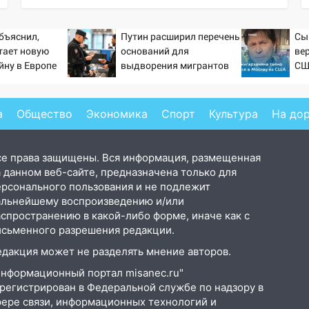
бъяснил,
Путин расширил перечень
Сы
тает новую
оснований для
ве
йну в Европе
выдворения мигрантов
СШ
й
а
Общество
Экономика
Спорт
Культура
На до
се права защищены. Вся информация, размещенная
 данном веб-сайте, предназначена только для
ерсонального пользования и не подлежит
альнейшему воспроизведению и/или
аспространению в какой-либо форме, иначе как с
исьменного разрешения редакции.
едакция может не разделять мнение авторов.
Информационный портал misanec.ru"
арегистрирован в Федеральной службе по надзору в
фере связи, информационных технологий и