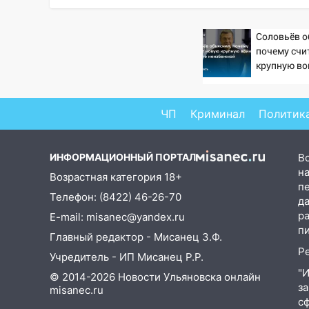
15:27
Прокуратура проверяет
капремонт школы в селе
Соловьёв о
Кивать
почему счи
крупную во
15:08
В Кузоватово после
неизбежно
прокурорской проверки
обновили разметку на
ЧП
Криминал
Политик
пешеходных переходах
14:40
На проспекте Гая в
ИНФОРМАЦИОННЫЙ ПОРТАЛ
В
Ульяновске запретили
на
остановку автомобилей на 50-
Возрастная категория 18+
п
метровом участке
Телефон: (8422) 46-26-70
д
14:22
В Новом городе 8 августа
р
E-mail: misanec@yandex.ru
пройдет большой фестиваль
п
Главный редактор - Мисанец З.Ф.
«Наше время» с
Р
Учредитель - ИП Мисанец Р.Р.
мотофристайлом и концертом
"
«Мураками»
© 2014-2026 Новости Ульяновска онлайн
з
misanec.ru
14:04
Жару смоет ливнями:
с