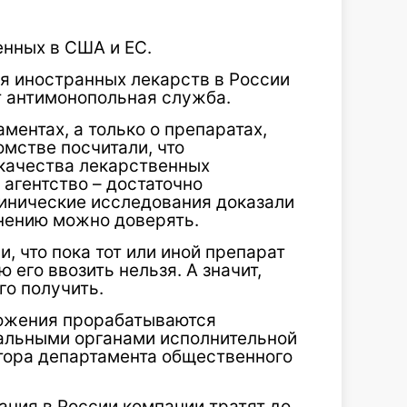
енных в США и ЕС.
я иностранных лекарств в России
т антимонопольная служба.
ментах, а только о препаратах,
мстве посчитали, что
качества лекарственных
агентство – достаточно
линические исследования доказали
мнению можно доверять.
, что пока тот или иной препарат
 его ввозить нельзя. А значит,
го получить.
ожения прорабатываются
альными органами исполнительной
тора департамента общественного
ния в России компании тратят до