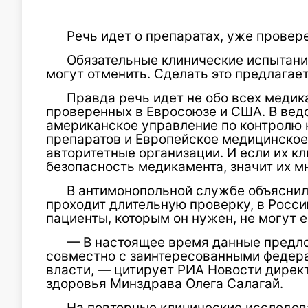
Речь идет о препаратах, уже провер
Обязательные клинические испытани
могут отменить. Сделать это предлагае
Правда речь идет не обо всех медика
проверенных в Евросоюзе и США. В ведо
американское управление по контролю 
препаратов и Европейское медицинское 
авторитетные организации. И если их к
безопасность медикамента, значит их 
В антимонопольной службе объяснили
проходит длительную проверку, в Россию
пациенты, которым он нужен, не могут е
— В настоящее время данные предл
совместно с заинтересованными федер
власти, — цитирует РИА Новости дирек
здоровья Минздрава Олега Салагай.
На повторные клинические исследова