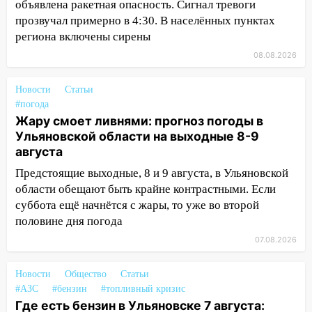
объявлена ракетная опасность. Сигнал тревоги
временно отключили холодную воду
прозвучал примерно в 4:30. В населённых пунктах
10:14
В Ульяновске двоих участников
региона включены сирены
коррупционной схемы при ЦГКБ
08.08.2026
отправили в колонию на 7 и 8 лет
09:52
Ночью беспилотники сбили над
Новости
Статьи
соседними Татарстаном и Саратовской
#погода
областью
Жару смоет ливнями: прогноз погоды в
Ульяновской области на выходные 8-9
09:41
Диана Шурыгина уверовала в
августа
Бога в СИЗО
Предстоящие выходные, 8 и 9 августа, в Ульяновской
09:35
В Ульяновске директора фирмы
области обещают быть крайне контрастными. Если
будут судить за неуплату налогов на 48
суббота ещё начнётся с жары, то уже во второй
млн рублей
половине дня погода
08:22
07.08.2026
Подросток на питбайке сбил
велосипедистку: пострадали двое
Новости
Общество
Статьи
07:20
Жара возвращается: ожидается
#АЗС
#бензин
#топливный кризис
знойный и сухой четверг
Где есть бензин в Ульяновске 7 августа: