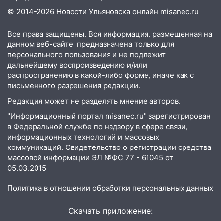
15:51
Бросила кирпич в жену брата: в
© 2014-2026 Новости Ульяновска онлайн
misanec.ru
Ульяновской области завели дело на
агрессивную женщину
Все права защищены. Вся информация, размещенная на
данном веб-сайте, предназначена только для
15:47
На улице Радищева сбили
персонального пользования и не подлежит
курьера: крупная авария в Ульяновске
дальнейшему воспроизведению и/или
распространению в какой-либо форме, иначе как с
15:15
Проводил до квартиры и ограбил:
письменного разрешения редакции.
новый кавалер женщины оказался
Редакция может не разделять мнение авторов.
рецидивистом
"Информационный портал misanec.ru" зарегистрирован
14:26
В Ульяновске ограничат движение
в Федеральной службе по надзору в сфере связи,
по улице Ефремова
информационных технологий и массовых
коммуникаций. Свидетельство о регистрации средства
14:23
67% ульяновцев готовы
массовой информации ЭЛ №ФС 77 - 61045 от
передумать увольняться, если им
05.03.2015
повысят зарплату
Политика в отношении обработки персональных данных
14:01
Инсценировали ДТП и получили
более 4,6 миллиона рублей: перед
Скачать приложение:
судом предстанет банда