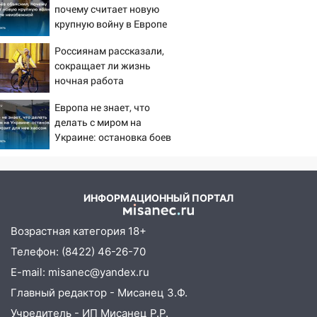
России
почему считает новую
крупную войну в Европе
19:12
В Ульяновской области
неизбежной
руководителя частной компании
Россиянам рассказали,
наказали за сокрытие прошлого своего
сокращает ли жизнь
сотрудник
ночная работа
18:02
В Ульяновск едут звезды
Европа не знает, что
баскетбола!
делать с миром на
Украине: остановка боев
17:08
Ульяновский областной суд
грозит для нее хаосом
оставил в силе приговор руководству
«УльяновскФармации» за махинации на
3,2 млн рублей
ИНФОРМАЦИОННЫЙ ПОРТАЛ
16:09
Ветераны легкой атлетики из
Возрастная категория 18+
Ульяновска успешно выступили на
Чемпионате России
Телефон: (8422) 46-26-70
E-mail: misanec@yandex.ru
16:02
В Ульяновской области убрали
более 28% площадей зерновых и
Главный редактор - Мисанец З.Ф.
зернобобовых культур
Учредитель - ИП Мисанец Р.Р.