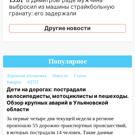
13:01
В Димитровграде мужчина
выбросил из машины страйкбольную
гранату: его задержали
12:34
На Ульяновскую область
Другие новости
надвигается сильнейшая непогода: град
и шквал до 27 м/с
12:31
Ульяновец хотел купить иномарку
из Европы и потерял 760 тысяч рублей
Популярное
12:20
В Чердаклинском районе
столкнулись «Лада» и Chevrolet:
Дорожная обстановка
Новости
Статьи
пострадал 14-летний подросток
#аварии
#ДТП
Дети на дорогах: пострадали
12:00
Где есть бензин в Ульяновске 7
велосипедисты, мотоциклисты и пешеходы.
августа: список АЗС
Обзор крупных аварий в Ульяновской
11:50
Заснул рядом с ребёнком и
области
случайно задушил его: суд вынес
За первые четыре дня текущей недели в регионе
приговор
произошло 55 дорожно-транспортных происшествий,
в которых пострадали 14 человек. Такие данные
11:38
В Ленинском районе пожар