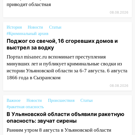
приводит областная
полностью уничтожил дачный дом и
сарай
08.08.2026
11:38
В Госдуме предложили отменить
История
Новости
Статьи
ЕГЭ с 2027 года
#Криминальный архив
11:25
В Ульяновске ИИ будет выявлять
Поджог со свечой, 16 сгоревших домов и
нарушителей на контейнерных
выстрел за водку
площадках
Портал misanec.ru вспоминает преступления
минувших лет и публикует криминальные сводки из
11:20
Ульяновская шахматистка
истории Ульяновской области за 6-7 августа. 6 августа
Валерия Клейменова выиграла два
1866 года в Сызранском
золота в составе сборной мира
08.08.2026
11:16
В Ульяновске открыли памятную
доску декабристу Кондратию Рылееву
Важное
Новости
Происшествия
Статьи
10:40
В Ульяновске спасатели ночью
#ракетная опасность
нашли потерявшегося в заброшенных
В Ульяновской области объявили ракетную
садах 79-летнего мужчину
опасность: звучат сирены
Ранним утром 8 августа в Ульяновской области
10:26
На нескольких улицах Ульяновска