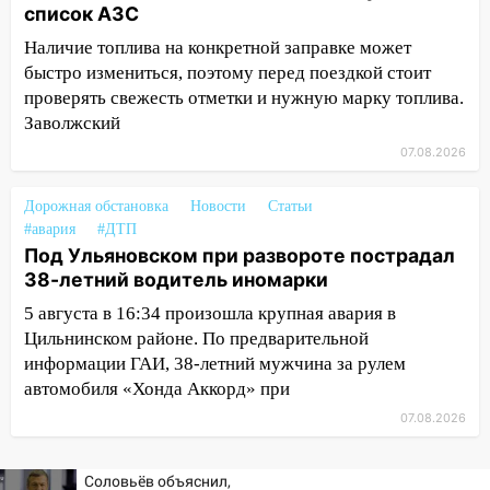
список АЗС
06:00
Под Ульяновском при развороте
пострадал 38-летний водитель
Наличие топлива на конкретной заправке может
иномарки
быстро измениться, поэтому перед поездкой стоит
проверять свежесть отметки и нужную марку топлива.
05:00
«Каждая пятая женщина и каждый
Заволжский
второй мужчина в мире сталкиваются с
07.08.2026
алопецией»: врач рассказал, чем может
быть вызвано облысение и как с этим
справиться
Дорожная обстановка
Новости
Статьи
#авария
#ДТП
03:30
Гороскоп на 7 августа: пятница
Под Ульяновском при развороте пострадал
принесет прилив творческой энергии и
38-летний водитель иномарки
отличные шансы исправить старые
5 августа в 16:34 произошла крупная авария в
ошибки
Цильнинском районе. По предварительной
06.08.2026
информации ГАИ, 38-летний мужчина за рулем
23:20
Прогноз погоды на 7 августа в
автомобиля «Хонда Аккорд» при
Ульяновской области
07.08.2026
20:04
Ульяновцев приглашают на забег,
посвящённый Дню воздушного флота
Соловьёв объяснил,