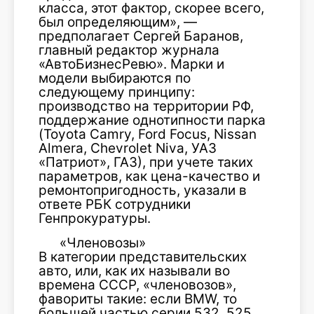
класса, этот фактор, скорее всего,
был определяющим», —
предполагает Сергей Баранов,
главный редактор журнала
«АвтоБизнесРевю». Марки и
модели выбираются по
следующему принципу:
производство на территории РФ,
поддержание однотипности парка
(Toyota Camry, Ford Focus, Nissan
Almera, Chevrolet Niva, УАЗ
«Патриот», ГАЗ), при учете таких
параметров, как цена-качество и
ремонтопригодность, указали в
ответе РБК сотрудники
Генпрокуратуры.
«Членовозы»
В категории представительских
авто, или, как их называли во
времена СССР, «членовозов»,
фавориты такие: если BMW, то
большей частью серии 532, 525,