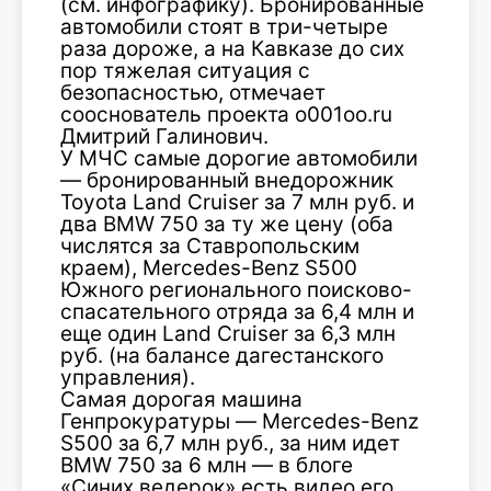
(см. инфографику). Бронированные
автомобили стоят в три-четыре
раза дороже, а на Кавказе до сих
пор тяжелая ситуация с
безопасностью, отмечает
сооснователь проекта o001oo.ru
Дмитрий Галинович.
У МЧС самые дорогие автомобили
— бронированный внедорожник
Toyota Land Cruiser за 7 млн руб. и
два BMW 750 за ту же цену (оба
числятся за Ставропольским
краем), Mercedes-Benz S500
Южного регионального поисково-
спасательного отряда за 6,4 млн и
еще один Land Cruiser за 6,3 млн
руб. (на балансе дагестанского
управления).
Самая дорогая машина
Генпрокуратуры — Mercedes-Benz
S500 за 6,7 млн руб., за ним идет
BMW 750 за 6 млн — в блоге
«Синих ведерок» есть видео его