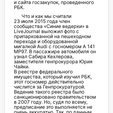
и сайта госзакупок, проведенного
РБК.
Что и как мы считали
23 июля 2015 года член
сообщества «Синие ведерки» в
LiveJournal выложил фото с
припаркованной на пешеходном
переходе и оборудованной
мигалкой Audi с госномером А 141
МР97. В пассажире автомобиля он
узнал Сабира Кехлерова,
заместителя генпрокурора Юрия
Чайки.
В реестре федерального
имущества, который изучил РБК,
этот госномер действительно
числится за Генпрокуратурой.
Ведение такого реестра было
санкционировано правительством
в 2007 году. Но, судя по всему,
предписание это выполняется не
очень аккуратно. Так, по данным