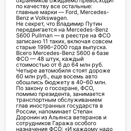
охранников ожидаемо превосходит
по качеству все остальные:
главные марки — Ford, Mercedes-
Benz и Volkswagen.
Не секрет, что Владимир Путин
передвигается на Mercedes-Benz
S600 Pullman — в реестре на ФСО
записано 11 таких, включая совсем
старые 1996–2000 года выпуска.
Всего Mercedes-Benz S600 в базе
ФСО — 48 штук, каждый
стоимостью от 6 до 64 млн руб.
Четыре автомобиля стоят дороже
60 млн руб., еще восемь авто
обошлись бюджету в 40–60 млн.
По закону о госохране, ФСО,
помимо президента, занимается
транспортным обслуживанием
глав иностранных государств в
России, напоминает Степан
Доронин из Альянса ветеранов и
сотрудников Гаража особого
назначения ФСО: «И каждому надо