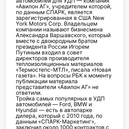
автомобилей для УДП — компания
«Авилон АГ», учредителем которой,
по данным СПАРК, является
зарегистрированная в США New
York Motors Corp. Владельцем
компании называют бизнесмена
Александра Варшавского, который
вместе с двоюродным братом
президента России Игорем
Путиным входил в совет
директоров производителя
теплоизоляционных материалов
«Термостепс-МТЛ», писала «Новая
газета». На вопросы РБК к моменту
публикации материала
представители «Авилон АГ» не
ответили.
Тройка самых популярных в УДП
автомобилей — Ford, BMW и
Hyundai — есть в автопарке
дилера, который с 2010 года, по
данным «СПАРК-Маркетинг»,
заключил около 1000 контрактов с