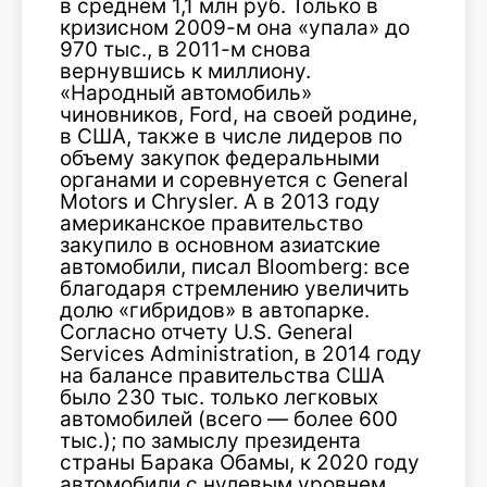
в среднем 1,1 млн руб. Только в
кризисном 2009-м она «упала» до
970 тыс., в 2011-м снова
вернувшись к миллиону.
«Народный автомобиль»
чиновников, Ford, на своей родине,
в США, также в числе лидеров по
объему закупок федеральными
органами и соревнуется с General
Motors и Chrysler. А в 2013 году
американское правительство
закупило в основном азиатские
автомобили, писал Bloomberg: все
благодаря стремлению увеличить
долю «гибридов» в автопарке.
Согласно отчету U.S. General
Services Administration, в 2014 году
на балансе правительства США
было 230 тыс. только легковых
автомобилей (всего — более 600
тыс.); по замыслу президента
страны Барака Обамы, к 2020 году
автомобили с нулевым уровнем