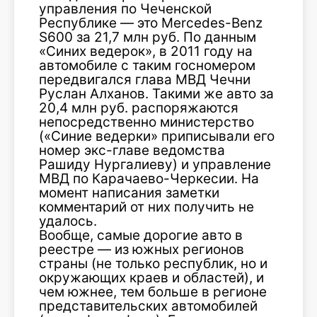
управления по Чеченской
Республике — это Mercedes-Benz
S600 за 21,7 млн руб. По данным
«Синих ведерок», в 2011 году на
автомобиле с таким госномером
передвигался глава МВД Чечни
Руслан Алханов. Такими же авто за
20,4 млн руб. распоряжаются
непосредственно министерство
(«Синие ведерки» приписывали его
номер экс-главе ведомства
Рашиду Нургалиеву) и управление
МВД по Карачаево-Черкесии. На
момент написания заметки
комментарий от них получить не
удалось.
Вообще, самые дорогие авто в
реестре — из южных регионов
страны (не только республик, но и
окружающих краев и областей), и
чем южнее, тем больше в регионе
представительских автомобилей