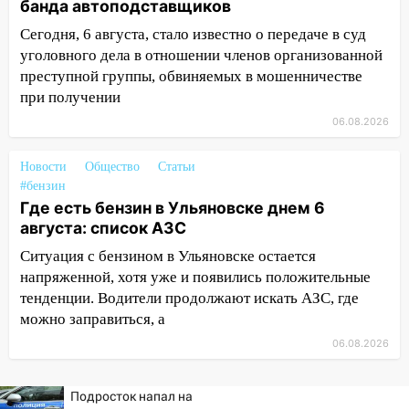
банда автоподставщиков
10:26
На нескольких улицах Ульяновска
временно отключили холодную воду
Сегодня, 6 августа, стало известно о передаче в суд
уголовного дела в отношении членов организованной
10:14
В Ульяновске двоих участников
преступной группы, обвиняемых в мошенничестве
коррупционной схемы при ЦГКБ
при получении
отправили в колонию на 7 и 8 лет
06.08.2026
09:52
Ночью беспилотники сбили над
соседними Татарстаном и Саратовской
Новости
Общество
Статьи
областью
#бензин
Где есть бензин в Ульяновске днем 6
09:41
Диана Шурыгина уверовала в
августа: список АЗС
Бога в СИЗО
Ситуация с бензином в Ульяновске остается
09:35
В Ульяновске директора фирмы
напряженной, хотя уже и появились положительные
будут судить за неуплату налогов на 48
тенденции. Водители продолжают искать АЗС, где
млн рублей
можно заправиться, а
08:22
Подросток на питбайке сбил
06.08.2026
велосипедистку: пострадали двое
07:20
Жара возвращается: ожидается
Подросток напал на