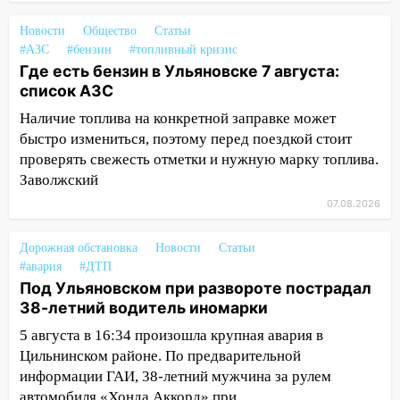
13:01
В Димитровграде мужчина
Новости
Общество
Статьи
выбросил из машины страйкбольную
#АЗС
#бензин
#топливный кризис
гранату: его задержали
Где есть бензин в Ульяновске 7 августа:
список АЗС
12:34
На Ульяновскую область
надвигается сильнейшая непогода: град
Наличие топлива на конкретной заправке может
и шквал до 27 м/с
быстро измениться, поэтому перед поездкой стоит
проверять свежесть отметки и нужную марку топлива.
12:31
Ульяновец хотел купить иномарку
Заволжский
из Европы и потерял 760 тысяч рублей
07.08.2026
12:20
В Чердаклинском районе
столкнулись «Лада» и Chevrolet:
Дорожная обстановка
Новости
Статьи
пострадал 14-летний подросток
#авария
#ДТП
Под Ульяновском при развороте пострадал
12:00
Где есть бензин в Ульяновске 7
38-летний водитель иномарки
августа: список АЗС
5 августа в 16:34 произошла крупная авария в
11:50
Заснул рядом с ребёнком и
Цильнинском районе. По предварительной
случайно задушил его: суд вынес
информации ГАИ, 38-летний мужчина за рулем
приговор
автомобиля «Хонда Аккорд» при