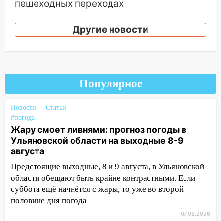
пешеходных переходах
14:40
На проспекте Гая в Ульяновске
Другие новости
запретили остановку автомобилей на
50-метровом участке
14:22
В Новом городе 8 августа пройдет
большой фестиваль «Наше время» с
Популярное
мотофристайлом и концертом
«Мураками»
Новости
Статьи
14:04
Жару смоет ливнями: прогноз
#погода
погоды в Ульяновской области на
Жару смоет ливнями: прогноз погоды в
выходные 8-9 августа
Ульяновской области на выходные 8-9
августа
13:30
В Ульяновске транспортные
полицейские проведут акцию «Час
Предстоящие выходные, 8 и 9 августа, в Ульяновской
пассажира»
области обещают быть крайне контрастными. Если
суббота ещё начнётся с жары, то уже во второй
13:20
В Ульяновске за один день
половине дня погода
обокрали женщину на пляже и
подростка в сквере
07.08.2026