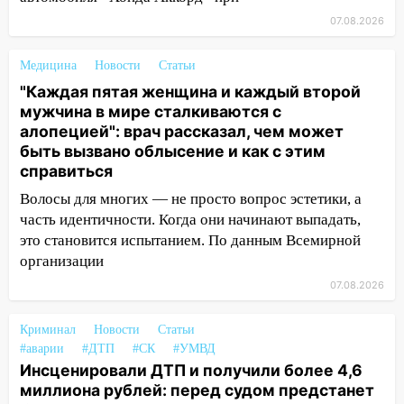
11:38
В Ленинском районе пожар
07.08.2026
полностью уничтожил дачный дом и
сарай
Медицина
Новости
Статьи
11:38
В Госдуме предложили отменить
"Каждая пятая женщина и каждый второй
ЕГЭ с 2027 года
мужчина в мире сталкиваются с
алопецией": врач рассказал, чем может
11:25
В Ульяновске ИИ будет выявлять
быть вызвано облысение и как с этим
нарушителей на контейнерных
справиться
площадках
Волосы для многих — не просто вопрос эстетики, а
11:20
Ульяновская шахматистка
часть идентичности. Когда они начинают выпадать,
Валерия Клейменова выиграла два
это становится испытанием. По данным Всемирной
золота в составе сборной мира
организации
11:16
В Ульяновске открыли памятную
07.08.2026
доску декабристу Кондратию Рылееву
Криминал
Новости
Статьи
10:40
В Ульяновске спасатели ночью
#аварии
#ДТП
#СК
#УМВД
нашли потерявшегося в заброшенных
Инсценировали ДТП и получили более 4,6
садах 79-летнего мужчину
миллиона рублей: перед судом предстанет