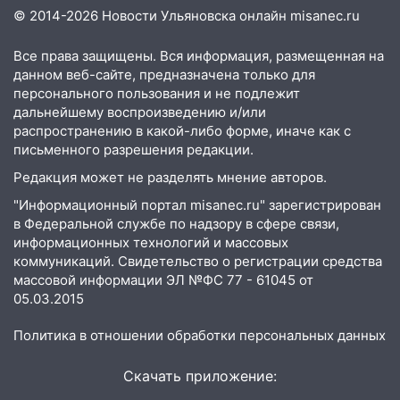
посвящённый Дню воздушного флота
© 2014-2026 Новости Ульяновска онлайн
misanec.ru
России
Все права защищены. Вся информация, размещенная на
19:12
В Ульяновской области
данном веб-сайте, предназначена только для
руководителя частной компании
персонального пользования и не подлежит
наказали за сокрытие прошлого своего
дальнейшему воспроизведению и/или
сотрудник
распространению в какой-либо форме, иначе как с
письменного разрешения редакции.
18:02
В Ульяновск едут звезды
баскетбола!
Редакция может не разделять мнение авторов.
17:08
Ульяновский областной суд
"Информационный портал misanec.ru" зарегистрирован
оставил в силе приговор руководству
в Федеральной службе по надзору в сфере связи,
информационных технологий и массовых
«УльяновскФармации» за махинации на
коммуникаций. Свидетельство о регистрации средства
3,2 млн рублей
массовой информации ЭЛ №ФС 77 - 61045 от
16:09
Ветераны легкой атлетики из
05.03.2015
Ульяновска успешно выступили на
Чемпионате России
Политика в отношении обработки персональных данных
16:02
В Ульяновской области убрали
Скачать приложение:
более 28% площадей зерновых и