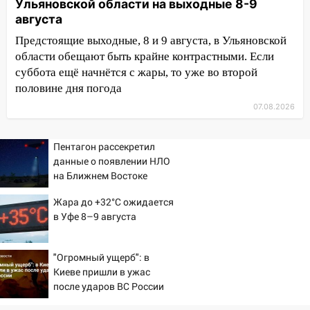
Ульяновской области на выходные 8-9
капремонт школы в селе Кивать
августа
15:08
В Кузоватово после прокурорской
Предстоящие выходные, 8 и 9 августа, в Ульяновской
проверки обновили разметку на
области обещают быть крайне контрастными. Если
пешеходных переходах
суббота ещё начнётся с жары, то уже во второй
половине дня погода
14:40
На проспекте Гая в Ульяновске
07.08.2026
запретили остановку автомобилей на
50-метровом участке
Пентагон рассекретил
14:22
В Новом городе 8 августа пройдет
данные о появлении НЛО
большой фестиваль «Наше время» с
на Ближнем Востоке
мотофристайлом и концертом
«Мураками»
Жара до +32°C ожидается
в Уфе 8–9 августа
14:04
Жару смоет ливнями: прогноз
погоды в Ульяновской области на
выходные 8-9 августа
"Огромный ущерб": в
Киеве пришли в ужас
13:30
В Ульяновске транспортные
после ударов ВС России
полицейские проведут акцию «Час