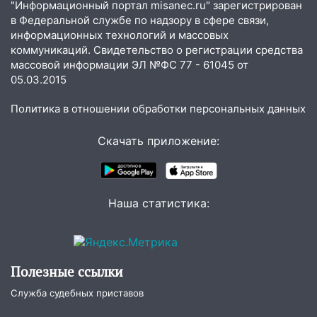
"Информационный портал misanec.ru" зарегистрирован
в Федеральной службе по надзору в сфере связи,
11:50
Заснул рядом с ребёнком и
информационных технологий и массовых
случайно задушил его: суд вынес
коммуникаций. Свидетельство о регистрации средства
приговор
массовой информации ЭЛ №ФС 77 - 61045 от
11:38
В Ленинском районе пожар
05.03.2015
полностью уничтожил дачный дом и
Политика в отношении обработки персональных данных
сарай
11:38
В Госдуме предложили отменить
Скачать приложение:
ЕГЭ с 2027 года
11:25
В Ульяновске ИИ будет выявлять
нарушителей на контейнерных
Наша статистика:
площадках
11:20
Ульяновская шахматистка
Валерия Клейменова выиграла два
золота в составе сборной мира
Полезные ссылки
11:16
В Ульяновске открыли памятную
Служба судебных приставов
доску декабристу Кондратию Рылееву