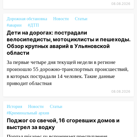
до декабря
08.08.2026
19:34
В следственном управлении
состоялось торжественное
Дорожная обстановка
Новости
Статьи
мероприятие, приуроченное к
#аварии
#ДТП
Дети на дорогах: пострадали
празднованию Дня сотрудника органов
велосипедисты, мотоциклисты и пешеходы.
следствия Российской Федерации
Обзор крупных аварий в Ульяновской
19:30
Ульяновцев приглашают
области
поддержать «Симбирскую чебурашку»
За первые четыре дня текущей недели в регионе
на фестивале «ФормАРТ»
произошло 55 дорожно-транспортных происшествий,
18:11
Ульяновская область стала
в которых пострадали 14 человек. Такие данные
пилотным регионом проекта
приводит областная
«Культурное долголетие»
08.08.2026
17:16
В реанимацию Ульяновской
областной больницы поступили шесть
История
Новости
Статьи
новых аппаратов ИВЛ
#Криминальный архив
Поджог со свечой, 16 сгоревших домов и
16:51
В Чердаклинском районе
выстрел за водку
ремонтируют дороги, ставят остановки
Портал misanec.ru вспоминает преступления