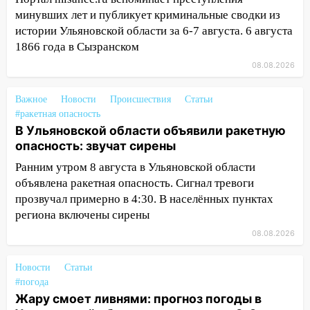
и проводят новое освещение
минувших лет и публикует криминальные сводки из
16:35
В Ульяновске установили ещё
истории Ульяновской области за 6-7 августа. 6 августа
девять бункеров для крупногабаритного
1866 года в Сызранском
мусора
08.08.2026
16:26
В Ульяновске бесплатно покажут
матч «Волги» под открытым небом
Важное
Новости
Происшествия
Статьи
#ракетная опасность
16:12
В Ульяновском госуниверситете
В Ульяновской области объявили ракетную
разработают отечественный прибор для
опасность: звучат сирены
цифровой ПЦР
Ранним утром 8 августа в Ульяновской области
15:47
Ульяновцы могут вернуть деньги
объявлена ракетная опасность. Сигнал тревоги
за абонементы закрывшегося фитнес-
прозвучал примерно в 4:30. В населённых пунктах
клуба «Рекорд-Fitness»
региона включены сирены
08.08.2026
15:34
После вмешательства
прокуратуры в селах Ульяновской
области привели в порядок детские
Новости
Статьи
площадки
#погода
Жару смоет ливнями: прогноз погоды в
15:27
Прокуратура проверяет