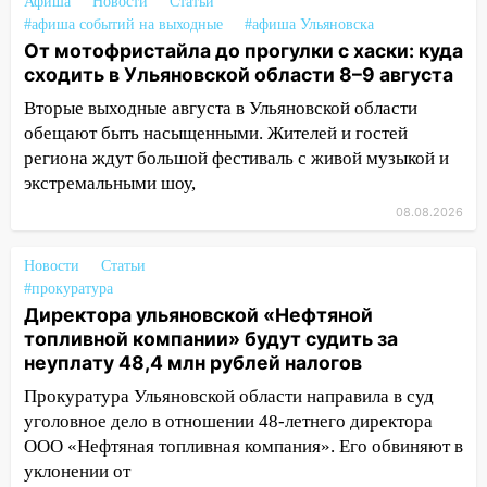
Афиша
Новости
Статьи
08:30
Поджог со свечой, 16 сгоревших
#афиша событий на выходные
#афиша Ульяновска
домов и выстрел за водку
От мотофристайла до прогулки с хаски: куда
сходить в Ульяновской области 8–9 августа
07:50
Какая погоды будет днем 8
Вторые выходные августа в Ульяновской области
августа
обещают быть насыщенными. Жителей и гостей
06:45
Императорский мост в
региона ждут большой фестиваль с живой музыкой и
Ульяновске останется закрытым до
экстремальными шоу,
утра 10 августа
08.08.2026
05:18
Судьба готовит сюрприз: гороскоп
на 8 августа — кому повезет с
Новости
Статьи
деньгами, а кого ждет неожиданная
#прокуратура
встреча
Директора ульяновской «Нефтяной
топливной компании» будут судить за
04:47
В Ульяновской области объявили
неуплату 48,4 млн рублей налогов
ракетную опасность: звучат сирены
Прокуратура Ульяновской области направила в суд
07.08.2026
уголовное дело в отношении 48-летнего директора
20:40
Ульяновские аграрии смогут
ООО «Нефтяная топливная компания». Его обвиняют в
купить тракторы с отсрочкой платежа
уклонении от