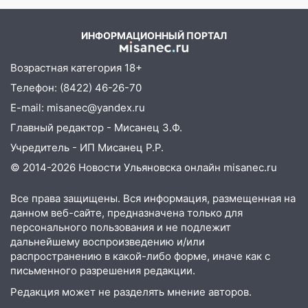
пассажира»
13:20
В Ульяновске за один день
ИНФОРМАЦИОННЫЙ ПОРТАЛ
обокрали женщину на пляже и
подростка в сквере
Возрастная категория 18+
13:01
В Димитровграде мужчина
Телефон: (8422) 46-26-70
выбросил из машины страйкбольную
E-mail: misanec@yandex.ru
гранату: его задержали
Главный редактор - Мисанец З.Ф.
12:34
На Ульяновскую область
Учредитель - ИП Мисанец Р.Р.
надвигается сильнейшая непогода: град
и шквал до 27 м/с
© 2014-2026 Новости Ульяновска онлайн
misanec.ru
12:31
Ульяновец хотел купить иномарку
Все права защищены. Вся информация, размещенная на
из Европы и потерял 760 тысяч рублей
данном веб-сайте, предназначена только для
персонального пользования и не подлежит
12:20
В Чердаклинском районе
дальнейшему воспроизведению и/или
столкнулись «Лада» и Chevrolet:
распространению в какой-либо форме, иначе как с
пострадал 14-летний подросток
письменного разрешения редакции.
12:00
Где есть бензин в Ульяновске 7
Редакция может не разделять мнение авторов.
августа: список АЗС