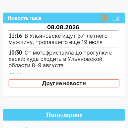
Новость часа
08.08.2026
11:16
В Ульяновске ищут 37-летнего
мужчину, пропавшего ещё 19 июля
10:30
От мотофристайла до прогулки с
хаски: куда сходить в Ульяновской
области 8–9 августа
10:11
Директора ульяновской
«Нефтяной топливной компании» будут
Другие новости
судить за неуплату 48,4 млн рублей
налогов
09:28
Дети на дорогах: пострадали
велосипедисты, мотоциклисты и
Популярное
пешеходы. Обзор крупных аварий в
Ульяновской области