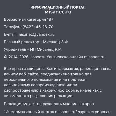
проездными
ИНФОРМАЦИОННЫЙ ПОРТАЛ
12:10
Ульяновский алиментщик накопил
120 тысяч долга
Возрастная категория 18+
11:49
Снят режим «Ракетная
Телефон: (8422) 46-26-70
опасность» на территории Ульяновской
E-mail: misanec@yandex.ru
области
Главный редактор - Мисанец З.Ф.
11:30
Кабмин РФ разрешил до 1 июля
Учредитель - ИП Мисанец Р.Р.
2027 года импорт, выпуск и обращение
© 2014-2026 Новости Ульяновска онлайн
misanec.ru
бензина Евро 2, Евро 3, Евро 4
11:12
Соцсети: на Рябикова автомобиль
Все права защищены. Вся информация, размещенная на
врезался в забор
данном веб-сайте, предназначена только для
персонального пользования и не подлежит
10:27
Где есть бензин в Ульяновске
дальнейшему воспроизведению и/или
днем 6 августа: список АЗС
распространению в какой-либо форме, иначе как с
письменного разрешения редакции.
10:16
Внимание! В Ульяновской области
объявлена ракетная опасность
Редакция может не разделять мнение авторов.
"Информационный портал misanec.ru" зарегистрирован
10:00
В Старомайнском районе утонул