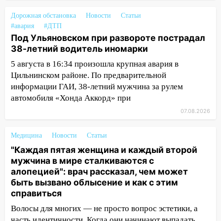
принесет прилив творческой энергии и
отличные шансы исправить старые
Дорожная обстановка
Новости
Статьи
ошибки
#авария
#ДТП
Под Ульяновском при развороте пострадал
06.08.2026
38-летний водитель иномарки
23:20
Прогноз погоды на 7 августа в
5 августа в 16:34 произошла крупная авария в
Ульяновской области
Цильнинском районе. По предварительной
20:04
Ульяновцев приглашают на забег,
информации ГАИ, 38-летний мужчина за рулем
посвящённый Дню воздушного флота
автомобиля «Хонда Аккорд» при
России
07.08.2026
19:12
В Ульяновской области
руководителя частной компании
Медицина
Новости
Статьи
наказали за сокрытие прошлого своего
"Каждая пятая женщина и каждый второй
сотрудник
мужчина в мире сталкиваются с
алопецией": врач рассказал, чем может
18:02
В Ульяновск едут звезды
быть вызвано облысение и как с этим
баскетбола!
справиться
17:08
Ульяновский областной суд
Волосы для многих — не просто вопрос эстетики, а
оставил в силе приговор руководству
часть идентичности. Когда они начинают выпадать,