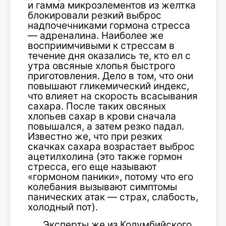
и гамма микроэлементов из желтка
блокировали резкий выброс
надпочечниками гормона стресса
— адреналина. Наиболее же
восприимчивыми к стрессам в
течение дня оказались те, кто ел с
утра овсяные хлопья быстрого
приготовления. Дело в том, что они
повышают гликемический индекс,
что влияет на скорость всасывания
сахара. После таких овсяных
хлопьев сахар в крови сначала
повышался, а затем резко падал.
Известно же, что при резких
скачках сахара возрастает выброс
ацетилхолина (это также гормон
стресса, его еще называют
«гормоном паники», потому что его
колебания вызывают симптомы
панических атак — страх, слабость,
холодный пот).
Эксперты же из Колумбийского