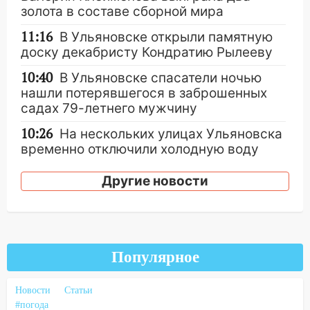
золота в составе сборной мира
11:16
В Ульяновске открыли памятную
доску декабристу Кондратию Рылееву
10:40
В Ульяновске спасатели ночью
нашли потерявшегося в заброшенных
садах 79-летнего мужчину
10:26
На нескольких улицах Ульяновска
временно отключили холодную воду
10:14
В Ульяновске двоих участников
Другие новости
коррупционной схемы при ЦГКБ
отправили в колонию на 7 и 8 лет
09:52
Ночью беспилотники сбили над
соседними Татарстаном и Саратовской
Популярное
областью
09:41
Диана Шурыгина уверовала в
Новости
Статьи
Бога в СИЗО
#погода