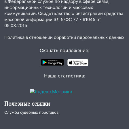
в Федеральной службе по надзору в сфере связи,
51-летний мужчина
информационных технологий и массовых
09:50
коммуникаций. Свидетельство о регистрации средства
В Ульяновске черный коршун
массовой информации ЭЛ №ФС 77 - 61045 от
застрял в тепловозе
05.03.2015
09:44
Ульяновские спасатели помогли
юному велосипедисту на улице
Политика в отношении обработки персональных данных
Чернышевского
Скачать приложение:
08:21
В Заволжском районе украли два
велосипеда
07:18
В Ульяновск идет
Наша статистика:
тридцатиградусная жара: какая будет
погода в четверг
06:00
Четыре года борьбы: ульяновские
юристы помогли женщине засудить УК
Полезные ссылки
за плесень на стенах
Служба судебных приставов
05:00
Кому 6 августа звезды сулят
прибыль, а кому — испытания на