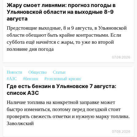
Жару смоет ливнями: прогноз погоды в
09:35
В Ульяновске директора фирмы
Ульяновской области на выходные 8-9
будут судить за неуплату налогов на 48
августа
млн рублей
Предстоящие выходные, 8 и 9 августа, в Ульяновской
08:22
Подросток на питбайке сбил
области обещают быть крайне контрастными. Если
велосипедистку: пострадали двое
суббота ещё начнётся с жары, то уже во второй
половине дня погода
07:20
Жара возвращается: ожидается
знойный и сухой четверг
07.08.2026
06:00
Под Ульяновском при развороте
Новости
Общество
Статьи
пострадал 38-летний водитель
#АЗС
#бензин
#топливный кризис
иномарки
Где есть бензин в Ульяновске 7 августа:
список АЗС
05:00
«Каждая пятая женщина и каждый
второй мужчина в мире сталкиваются с
Наличие топлива на конкретной заправке может
алопецией»: врач рассказал, чем может
быстро измениться, поэтому перед поездкой стоит
быть вызвано облысение и как с этим
проверять свежесть отметки и нужную марку топлива.
справиться
Заволжский
03:30
Гороскоп на 7 августа: пятница
07.08.2026