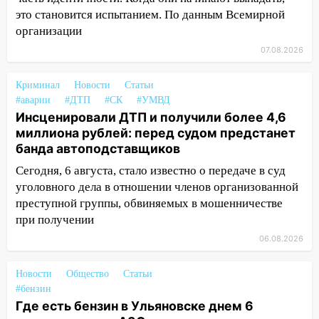
«УльяновскФармации» за махинации на
это становится испытанием. По данным Всемирной
3,2 млн рублей
организации
16:09
Ветераны легкой атлетики из
07.08.2026
Ульяновска успешно выступили на
Чемпионате России
Криминал
Новости
Статьи
#аварии
#ДТП
#СК
#УМВД
16:02
В Ульяновской области убрали
Инсценировали ДТП и получили более 4,6
более 28% площадей зерновых и
миллиона рублей: перед судом предстанет
зернобобовых культур
банда автоподставщиков
15:51
Бросила кирпич в жену брата: в
Сегодня, 6 августа, стало известно о передаче в суд
Ульяновской области завели дело на
уголовного дела в отношении членов организованной
агрессивную женщину
преступной группы, обвиняемых в мошенничестве
15:47
На улице Радищева сбили
при получении
курьера: крупная авария в Ульяновске
06.08.2026
15:15
Проводил до квартиры и ограбил:
Новости
Общество
Статьи
новый кавалер женщины оказался
#бензин
рецидивистом
Где есть бензин в Ульяновске днем 6