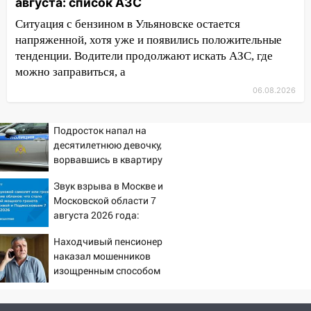
14:26
В Ульяновске ограничат движение
августа: список АЗС
по улице Ефремова
Ситуация с бензином в Ульяновске остается
напряженной, хотя уже и появились положительные
14:23
67% ульяновцев готовы
тенденции. Водители продолжают искать АЗС, где
передумать увольняться, если им
повысят зарплату
можно заправиться, а
06.08.2026
14:01
Инсценировали ДТП и получили
более 4,6 миллиона рублей: перед
судом предстанет банда
Подросток напал на
автоподставщиков
десятилетнюю девочку,
ворвавшись в квартиру
13:36
В Инзе произошел крупный пожар
Звук взрыва в Москве и
13:00
В суде защитили репутацию
Московской области 7
мужчины, которого необоснованно
августа 2026 года:
обвиняли в жестоком обращении с
Причины, источник,
животными
Находчивый пенсионер
откуда был громкий
наказал мошенников
хлопок
12:28
Миллион на «льготниках»: в
изощренным способом
Ульяновской области перевозчик
провернул хитрую схему с чужими