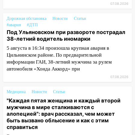
за абонементы закрывшегося фитнес-
07.08.2026
клуба «Рекорд-Fitness»
15:34
После вмешательства
Дорожная обстановка
Новости
Статьи
прокуратуры в селах Ульяновской
#авария
#ДТП
области привели в порядок детские
Под Ульяновском при развороте пострадал
площадки
38-летний водитель иномарки
5 августа в 16:34 произошла крупная авария в
15:27
Прокуратура проверяет
Цильнинском районе. По предварительной
капремонт школы в селе Кивать
информации ГАИ, 38-летний мужчина за рулем
15:08
В Кузоватово после прокурорской
автомобиля «Хонда Аккорд» при
проверки обновили разметку на
07.08.2026
пешеходных переходах
14:40
На проспекте Гая в Ульяновске
Медицина
Новости
Статьи
запретили остановку автомобилей на
"Каждая пятая женщина и каждый второй
50-метровом участке
мужчина в мире сталкиваются с
алопецией": врач рассказал, чем может
14:22
В Новом городе 8 августа пройдет
быть вызвано облысение и как с этим
большой фестиваль «Наше время» с
справиться
мотофристайлом и концертом