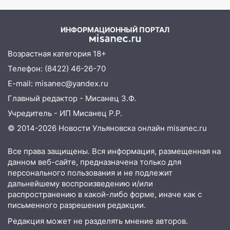
площадках
Вести.ru
11:20
Ульяновская шахматистка
ИНФОРМАЦИОННЫЙ ПОРТАЛ
Валерия Клейменова выиграла два
золота в составе сборной мира
Возрастная категория 18+
11:16
В Ульяновске открыли памятную
Телефон: (8422) 46-26-70
доску декабристу Кондратию Рылееву
E-mail: misanec@yandex.ru
10:40
В Ульяновске спасатели ночью
Главный редактор - Мисанец З.Ф.
нашли потерявшегося в заброшенных
Учредитель - ИП Мисанец Р.Р.
садах 79-летнего мужчину
© 2014-2026 Новости Ульяновска онлайн
misanec.ru
10:26
На нескольких улицах Ульяновска
временно отключили холодную воду
Все права защищены. Вся информация, размещенная на
данном веб-сайте, предназначена только для
10:14
В Ульяновске двоих участников
персонального пользования и не подлежит
коррупционной схемы при ЦГКБ
дальнейшему воспроизведению и/или
отправили в колонию на 7 и 8 лет
распространению в какой-либо форме, иначе как с
письменного разрешения редакции.
09:52
Ночью беспилотники сбили над
Редакция может не разделять мнение авторов.
соседними Татарстаном и Саратовской