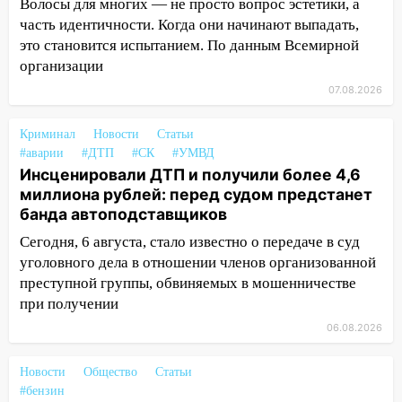
«Мураками»
Волосы для многих — не просто вопрос эстетики, а
часть идентичности. Когда они начинают выпадать,
14:04
Жару смоет ливнями: прогноз
это становится испытанием. По данным Всемирной
погоды в Ульяновской области на
организации
выходные 8-9 августа
07.08.2026
13:30
В Ульяновске транспортные
полицейские проведут акцию «Час
Криминал
Новости
Статьи
пассажира»
#аварии
#ДТП
#СК
#УМВД
Инсценировали ДТП и получили более 4,6
13:20
В Ульяновске за один день
миллиона рублей: перед судом предстанет
обокрали женщину на пляже и
банда автоподставщиков
подростка в сквере
Сегодня, 6 августа, стало известно о передаче в суд
13:01
В Димитровграде мужчина
уголовного дела в отношении членов организованной
выбросил из машины страйкбольную
преступной группы, обвиняемых в мошенничестве
гранату: его задержали
при получении
12:34
На Ульяновскую область
06.08.2026
надвигается сильнейшая непогода: град
и шквал до 27 м/с
Новости
Общество
Статьи
#бензин
12:31
Ульяновец хотел купить иномарку