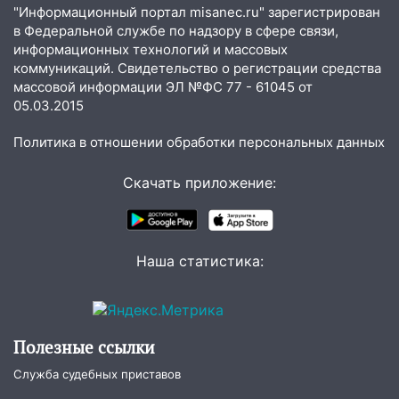
областью
"Информационный портал misanec.ru" зарегистрирован
в Федеральной службе по надзору в сфере связи,
09:41
Диана Шурыгина уверовала в
информационных технологий и массовых
Бога в СИЗО
коммуникаций. Свидетельство о регистрации средства
массовой информации ЭЛ №ФС 77 - 61045 от
09:35
В Ульяновске директора фирмы
05.03.2015
будут судить за неуплату налогов на 48
млн рублей
Политика в отношении обработки персональных данных
08:22
Подросток на питбайке сбил
Скачать приложение:
велосипедистку: пострадали двое
07:20
Жара возвращается: ожидается
знойный и сухой четверг
Наша статистика:
06:00
Под Ульяновском при развороте
пострадал 38-летний водитель
иномарки
05:00
«Каждая пятая женщина и каждый
Полезные ссылки
второй мужчина в мире сталкиваются с
Служба судебных приставов
алопецией»: врач рассказал, чем может