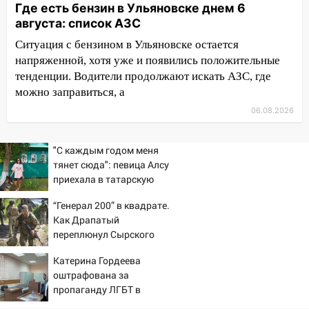
Где есть бензин в Ульяновске днем 6
из Европы и потерял 760 тысяч рублей
августа: список АЗС
12:20
В Чердаклинском районе
Ситуация с бензином в Ульяновске остается
столкнулись «Лада» и Chevrolet:
напряженной, хотя уже и появились положительные
пострадал 14-летний подросток
тенденции. Водители продолжают искать АЗС, где
можно заправиться, а
12:00
Где есть бензин в Ульяновске 7
августа: список АЗС
06.08.2026
11:50
Заснул рядом с ребёнком и
случайно задушил его: суд вынес
"С каждым годом меня
приговор
тянет сюда": певица Алсу
приехала в татарскую
11:38
В Ленинском районе пожар
деревню, где прошло ее
полностью уничтожил дачный дом и
“Генерал 200” в квадрате.
детство 07/08/2026 –
Как Драпатый
сарай
Новости
переплюнул Сырского
11:38
В Госдуме предложили отменить
Катерина Гордеева
ЕГЭ с 2027 года
оштрафована за
11:25
В Ульяновске ИИ будет выявлять
пропаганду ЛГБТ в
нарушителей на контейнерных
интернете - Новости на