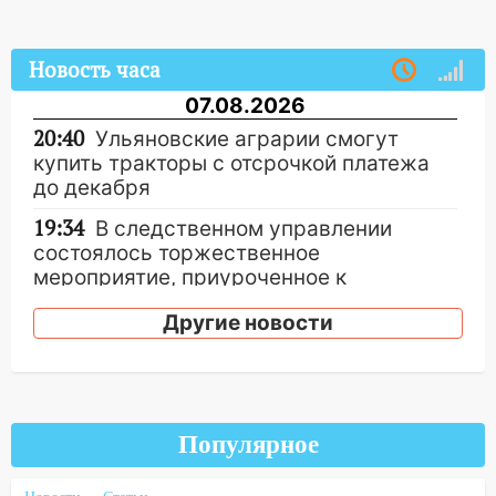
Новость часа
07.08.2026
20:40
Ульяновские аграрии смогут
купить тракторы с отсрочкой платежа
до декабря
19:34
В следственном управлении
состоялось торжественное
мероприятие, приуроченное к
празднованию Дня сотрудника органов
Другие новости
следствия Российской Федерации
19:30
Ульяновцев приглашают
поддержать «Симбирскую чебурашку»
на фестивале «ФормАРТ»
Популярное
18:11
Ульяновская область стала
пилотным регионом проекта