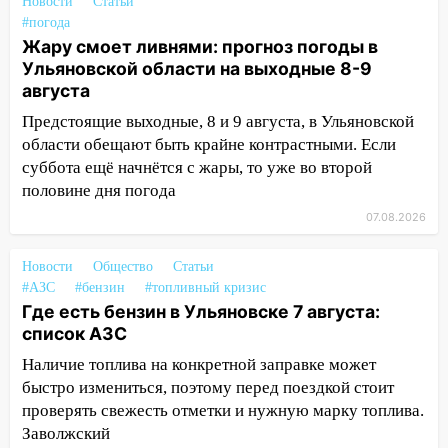
Новости
Статьи
«Культурное долголетие»
#погода
17:16
В реанимацию Ульяновской
Жару смоет ливнями: прогноз погоды в
областной больницы поступили шесть
Ульяновской области на выходные 8-9
новых аппаратов ИВЛ
августа
Предстоящие выходные, 8 и 9 августа, в Ульяновской
16:51
В Чердаклинском районе
области обещают быть крайне контрастными. Если
ремонтируют дороги, ставят остановки
суббота ещё начнётся с жары, то уже во второй
и проводят новое освещение
половине дня погода
16:35
В Ульяновске установили ещё
07.08.2026
девять бункеров для крупногабаритного
мусора
Новости
Общество
Статьи
16:26
В Ульяновске бесплатно покажут
#АЗС
#бензин
#топливный кризис
матч «Волги» под открытым небом
Где есть бензин в Ульяновске 7 августа:
список АЗС
16:12
В Ульяновском госуниверситете
Наличие топлива на конкретной заправке может
разработают отечественный прибор для
быстро измениться, поэтому перед поездкой стоит
цифровой ПЦР
проверять свежесть отметки и нужную марку топлива.
15:47
Ульяновцы могут вернуть деньги
Заволжский