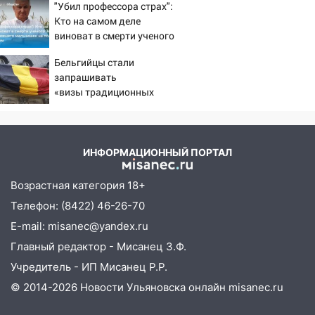
"Убил профессора страх":
Кто на самом деле
виноват в смерти ученого
Зезина, остановившего
Бельгийцы стали
мальчишек на поле с
запрашивать
горохом
«визы традиционных
ценностей» в посольстве
РФ
ИНФОРМАЦИОННЫЙ ПОРТАЛ
Возрастная категория 18+
Телефон: (8422) 46-26-70
E-mail: misanec@yandex.ru
Главный редактор - Мисанец З.Ф.
Учредитель - ИП Мисанец Р.Р.
© 2014-2026 Новости Ульяновска онлайн
misanec.ru