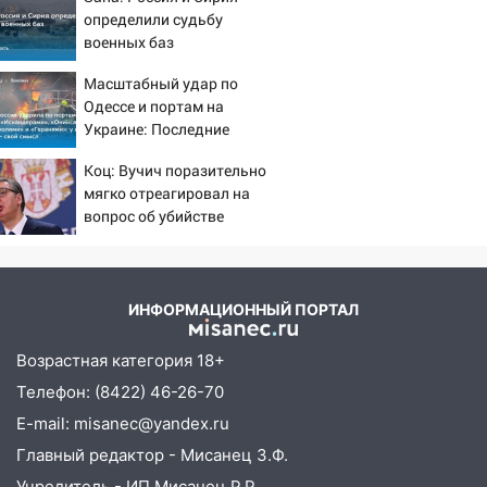
определили судьбу
военных баз
Масштабный удар по
Одессе и портам на
Украине: Последние
новости, подробности об
Коц: Вучич поразительно
ударах России 9 августа
мягко отреагировал на
2026 года
вопрос об убийстве
русских
ИНФОРМАЦИОННЫЙ ПОРТАЛ
Возрастная категория 18+
Телефон: (8422) 46-26-70
E-mail: misanec@yandex.ru
Главный редактор - Мисанец З.Ф.
Учредитель - ИП Мисанец Р.Р.