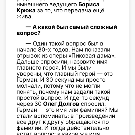
нынешнего ведущего
Бориса
Крюка
за то, что передача ещё
жива.
— А какой был самый сложный
вопрос?
— Один такой вопрос был в
начале 80-х годов. Нам показали
отрывок из оперы «Пиковая дама».
Дальше спросили, назовите имя
главного героя. И мы были
уверены, что главный герой — это
Герман. И 30 секунд мы просто
молчали, потому что не могли
понять, почему нам задали такой
простой вопрос. И где-то секунд
через 30
Олег Долгов
спросил:
Герман — это имя или фамилия? Мы
стали вспоминать: в произведении
все друг к другу обращаются по
фамилии. И тогда действительно
встал вопрос: а какое же имя