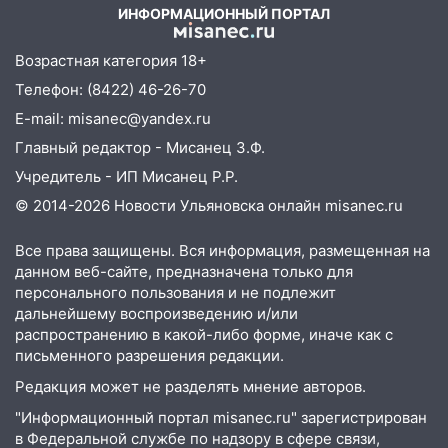
ИНФОРМАЦИОННЫЙ ПОРТАЛ
области 8–9 августа
10:11
Директора ульяновской
Возрастная категория 18+
«Нефтяной топливной компании» будут
Телефон: (8422) 46-26-70
судить за неуплату 48,4 млн рублей
E-mail: misanec@yandex.ru
налогов
Главный редактор - Мисанец З.Ф.
09:28
Дети на дорогах: пострадали
Учредитель - ИП Мисанец Р.Р.
велосипедисты, мотоциклисты и
пешеходы. Обзор крупных аварий в
© 2014-2026 Новости Ульяновска онлайн
misanec.ru
Ульяновской области
Все права защищены. Вся информация, размещенная на
08:30
Поджог со свечой, 16 сгоревших
данном веб-сайте, предназначена только для
домов и выстрел за водку
персонального пользования и не подлежит
дальнейшему воспроизведению и/или
07:50
Какая погоды будет днем 8
распространению в какой-либо форме, иначе как с
августа
письменного разрешения редакции.
06:45
Императорский мост в
Редакция может не разделять мнение авторов.
Ульяновске останется закрытым до
"Информационный портал misanec.ru" зарегистрирован
утра 10 августа
в Федеральной службе по надзору в сфере связи,