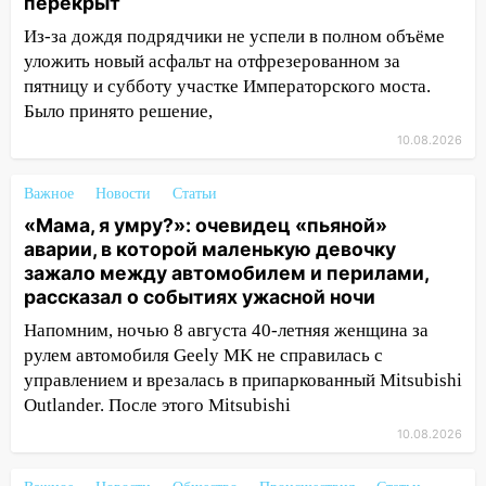
Ульяновской области подали более 10
перекрыт
тысяч заявлений
Из-за дождя подрядчики не успели в полном объёме
уложить новый асфальт на отфрезерованном за
15:04
Фоторепортаж с улиц Ульяновска
пятницу и субботу участке Императорского моста.
после шторма: поваленные деревья и
затопленные улицы
Было принято решение,
10.08.2026
14:28
Ураган вырвал остановку на улице
Деева в Заволжье
Важное
Новости
Статьи
14:26
Жители Ульяновска сами
«Мама, я умру?»: очевидец «пьяной»
пытаются расчистить ливнёвки, не
аварии, в которой маленькую девочку
дождавшись коммунальщиков
зажало между автомобилем и перилами,
рассказал о событиях ужасной ночи
14:16
Шторм продолжает ломать город:
на улице Любови Шевцовой рухнул
Напомним, ночью 8 августа 40-летняя женщина за
светофор
рулем автомобиля Geely MK не справилась с
управлением и врезалась в припаркованный Mitsubishi
14:14
Студента из Ульяновска обманули
Outlander. После этого Mitsubishi
мошенники под видом преподавателя
10.08.2026
14:12
Куда жаловаться ульяновцам на
упавшее дерево или затопленную улицу