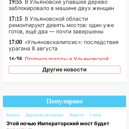
19:55
В Ульяновске упавшее дерево
заблокировало в машине двух женщин
17:15
В Ульяновской области
ремонтируют девять мостов: один уже
готов, ещё два — почти завершены
17:00
«Ульяновскалипсис»: последствия
урагана 8 августа
16:38
Прогноз погоды в Ульяновской
области на 9 августа
Другие новости
16:34
Из-за мощной непогоды в
Ульяновске отменили фестиваль «Наше
время»
16:17
Мелекесский район первым в
Популярное
Ульяновской области намолотил более
100 тысяч тонн зерна
Важное
Дорожная обстановка
Новости
Статьи
15:17
В колледжи и техникумы
Этой ночью Императорский мост будет