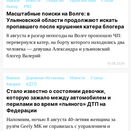
Важное
Новости
Общество
Происшествия
Статьи
после непогоды
#катер
#ЧП
Масштабные поиски на Волге: в
13:59
В Новом городе ураганным
Ульяновской области продолжают искать
ветром сорвало опалубку со
пропавшего после крушения катера блогера
строящегося дома
8 августа в разгар непогоды на Волге произошло ЧП:
13:54
В мэрии Ульяновска рассказали,
перевернулся катер, на борту которого находились два
как устраняют последствия мощного
человека — девушка Александра и ульяновский
шторма
блогер Валерий
13:49
Стихия продолжает крушить
10.08.2026
Ульяновск: дерево рухнуло на дом на
Орджоникидзе
Важное
Дорожная обстановка
Новости
Статьи
#авария
#ДТП
13:47
На Нижней Террасе мощным
Стало известно о состоянии девочки,
ветром вырвало дерево с корнем
которую зажало между автомобилем и
13:46
Сильный ветер сорвал крышу с
перилами во время «пьяного» ДТП на
СТО на проспекте Созидателей
Федерации
Напомним, ночью 8 августа 40-летняя женщина за
13:35
Непогода продолжает бить по
рулём Geely MK не справилась с управлением и
транспорту: в Ульяновске трамвай