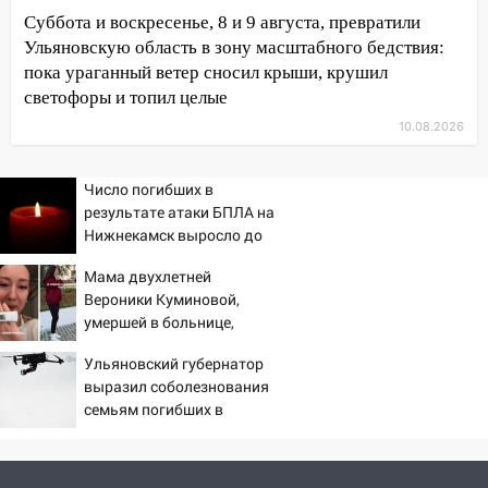
13:08
Ураган ударил по Ульяновску:
Суббота и воскресенье, 8 и 9 августа, превратили
сорванные крыши, поваленные деревья,
Ульяновскую область в зону масштабного бедствия:
затопленные улицы и остановившиеся
пока ураганный ветер сносил крыши, крушил
трамваи
светофоры и топил целые
10.08.2026
12:17
Ульяновск накрыл крупный град:
после ливня город снова уходит под
воду
Число погибших в
результате атаки БПЛА на
12:12
Прокуратура взяла на контроль
Нижнекамск выросло до
ДТП с шестилетним ребёнком на улице
13
Федерации
Мама двухлетней
Вероники Куминовой,
12:01
Пьяная женщина сбила
умершей в больнице,
шестилетнего ребёнка на улице
беременна: семья ждет
Федерации: возбуждено уголовное дело
Ульяновский губернатор
девочку
выразил соболезнования
11:16
В Ульяновске ищут 37-летнего
семьям погибших в
мужчину, пропавшего ещё 19 июля
Нижнекамске
10:30
От мотофристайла до прогулки с
хаски: куда сходить в Ульяновской