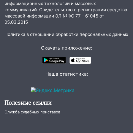
информационных технологий и массовых
05:18
Судьба готовит сюрприз: гороскоп
коммуникаций. Свидетельство о регистрации средства
на 8 августа — кому повезет с
массовой информации ЭЛ №ФС 77 - 61045 от
деньгами, а кого ждет неожиданная
05.03.2015
встреча
04:47
Политика в отношении обработки персональных данных
В Ульяновской области объявили
ракетную опасность: звучат сирены
Скачать приложение:
07.08.2026
20:40
Ульяновские аграрии смогут
купить тракторы с отсрочкой платежа
до декабря
Наша статистика:
19:34
В следственном управлении
состоялось торжественное
мероприятие, приуроченное к
Полезные ссылки
празднованию Дня сотрудника органов
следствия Российской Федерации
Служба судебных приставов
19:30
Ульяновцев приглашают
поддержать «Симбирскую чебурашку»