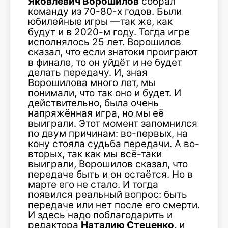
Яковлевич Ворошилов
собрал
команду из 70-80-х годов. Были
юбилейные игры —так же, как
будут и в 2020-м году. Тогда игре
исполнялось 25 лет. Ворошилов
сказал, что если знатоки проиграют
в финале, то он уйдёт и не будет
делать передачу. И, зная
Ворошилова много лет, мы
понимали, что так оно и будет. И
действительно, была очень
напряжённая игра, но мы её
выиграли. Этот момент запомнился
по двум причинам: во-первых, на
кону стояла судьба передачи. А во-
вторых, так как мы всё-таки
выиграли, Ворошилов сказал, что
передаче быть и он остаётся. Но в
марте его не стало. И тогда
появился реальный вопрос: быть
передаче или нет после его смерти.
И здесь надо поблагодарить и
редактора
Наталию Стеценко
, и