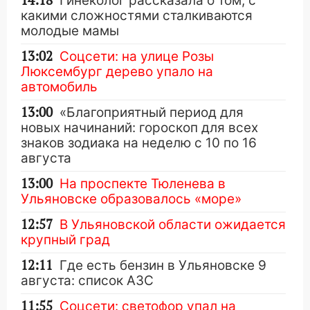
14:18
Гинеколог рассказала о том, с
какими сложностями сталкиваются
молодые мамы
13:02
Соцсети: на улице Розы
Люксембург дерево упало на
автомобиль
13:00
«Благоприятный период для
новых начинаний: гороскоп для всех
знаков зодиака на неделю с 10 по 16
августа
13:00
На проспекте Тюленева в
Ульяновске образовалось «море»
12:57
В Ульяновской области ожидается
крупный град
12:11
Где есть бензин в Ульяновске 9
августа: список АЗС
11:55
Соцсети: светофор упал на