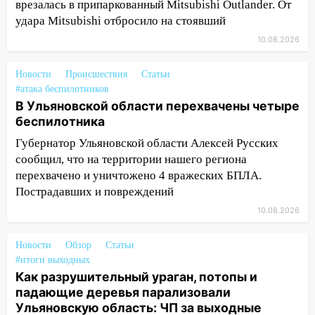
врезалась в припаркованный Mitsubishi Outlander. От
сошёл с рельсов
удара Mitsubishi отбросило на стоявший
13:22
Упавшие деревья перекрыли
10.08.2026
дороги в Ульяновске: фото
13:17
Непогода в Ульяновске не
Новости
Происшествия
Статьи
закончится сегодня: сильные ливни
#атака беспилотников
сохранятся 9 августа
В Ульяновской области перехвачены четыре
беспилотника
13:15
Трижды «брал в долг» без спроса:
Губернатор Ульяновской области Алексей Русских
житель Вешкаймского района похитил у
сообщил, что на территории нашего региона
знакомого 191 тысячу рублей
перехвачено и уничтожено 4 вражеских БПЛА.
13:14
Ураган оторвал светофор на
Пострадавших и повреждений
проспекте Филатова в Ульяновске
10.08.2026
13:12
Дерево пробило крышу дома на
Новгородской в Ульяновске и рухнуло
Новости
Обзор
Статьи
на электрощит
#итоги выходных
Как разрушительный ураган, потопы и
13:10
В Заволжском районе дерево
падающие деревья парализовали
упало во дворе
Ульяновскую область: ЧП за выходные