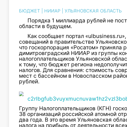
БЮДЖЕТ
|
НИИАР
|
УЛЬЯНОВСКАЯ ОБЛАСТЬ
Порядка 1 миллиарда рублей не пос
области в будущем.
Как сообщает портал «ulbusiness.ru»
совещаний в правительстве Ульяновско
что госкорпорация «Росатом» приняла 
димитровградский НИИАР из группы ко
налогоплательщиков Ульяновской област
к тому, что бюджет региона недополучи
налогов. Для сравнения: стоимость сов
мест с бассейном в Новоспасском райо
рублей.
Группу Налогоплательщиков (КГН) госк
38 организаций российской атомной отра
два года. В это время Ульяновская обл
налога на прибыль от деятельности все