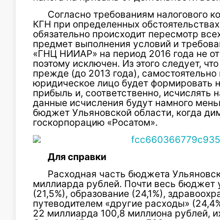
Согласно требованиям налогового к
КГН при определенных обстоятельствах
обязательно происходит пересмотр всех
предмет выполнения условий и требова
«ГНЦ НИИАР» на период 2016 года не о
поэтому исключен. Из этого следует, чт
прежде (до 2013 года), самостоятельно
юридическое лицо будет формировать н
прибыль и, соответственно, исчислять н
данные исчисления будут намного меньш
бюджет Ульяновской области, когда ди
госкорпорацию «Росатом».
Для справки
Расходная часть бюджета Ульяновско
миллиарда рублей. Почти весь бюджет 
(21,5%), образование (24,1%), здравоох
путеводителем «другие расходы» (24,4
22 миллиарда 100,8 миллиона рублей, и