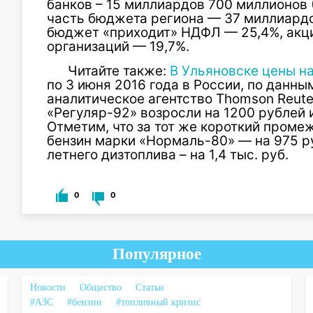
банков – 15 миллиардов 700 миллионов 
часть бюджета региона — 37 миллиардов
бюджет «приходит» НДФЛ — 25,4%, акци
организаций — 19,7%.
Читайте также:
В Ульяновске цены на
по 3 июня 2016 года в России, по данны
аналитическое агентство Thomson Reuter
«Регуляр-92» возросли на 1200 рублей 
Отметим, что за тот же короткий проме
бензин марки «Нормаль-80» — на 975 р
летнего дизтоплива – на 1,4 тыс. руб.
0
0
Популярное
Новости
Общество
Статьи
#АЗС
#бензин
#топливный кризис