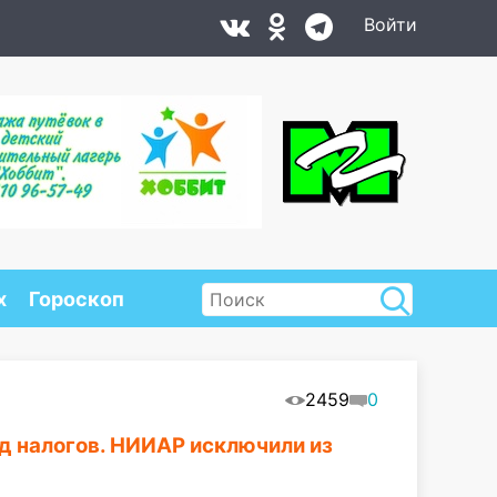
Войти
х
Гороскоп
2459
0
д налогов. НИИАР исключили из