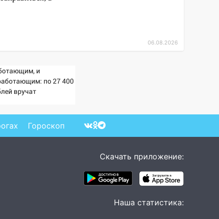
06.08.2026
ботающим, и
работающим: по 27 400
блей вручат
сионерам в сентябре -
imaMedia.ru
рогах
Гороскоп
Скачать приложение:
Наша статистика: