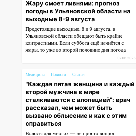
12:34
На Ульяновскую область
Жару смоет ливнями: прогноз
надвигается сильнейшая
погоды в Ульяновской области на
непогода: град и шквал до 27
выходные 8-9 августа
м/с
Предстоящие выходные, 8 и 9 августа, в
12:31
Ульяновец хотел купить
Ульяновской области обещают быть крайне
иномарку из Европы и потерял
контрастными. Если суббота ещё начнётся с
760 тысяч рублей
жары, то уже во второй половине дня погода
12:20
В Чердаклинском районе
07.08.2026
столкнулись «Лада» и
Chevrolet: пострадал 14-летний
Медицина
Новости
Статьи
подросток
"Каждая пятая женщина и каждый
12:00
Где есть бензин в
второй мужчина в мире
Ульяновске 7 августа: список
сталкиваются с алопецией": врач
АЗС
рассказал, чем может быть
11:50
Заснул рядом с ребёнком
вызвано облысение и как с этим
и случайно задушил его: суд
справиться
вынес приговор
Волосы для многих — не просто вопрос