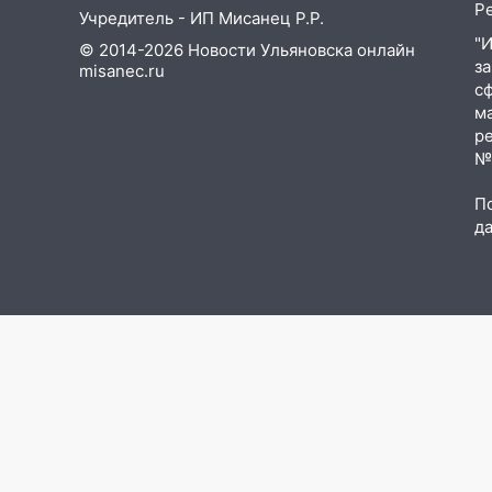
заброшенных садах 79-летнего
Р
Учредитель - ИП Мисанец Р.Р.
мужчину
"
© 2014-2026 Новости Ульяновска онлайн
з
10:26
На нескольких улицах
misanec.ru
с
Ульяновска временно
м
отключили холодную воду
р
10:14
В Ульяновске двоих
№Ф
участников коррупционной
П
схемы при ЦГКБ отправили в
д
колонию на 7 и 8 лет
09:52
Ночью беспилотники
сбили над соседними
Татарстаном и Саратовской
областью
09:41
Диана Шурыгина
уверовала в Бога в СИЗО
09:35
В Ульяновске директора
фирмы будут судить за