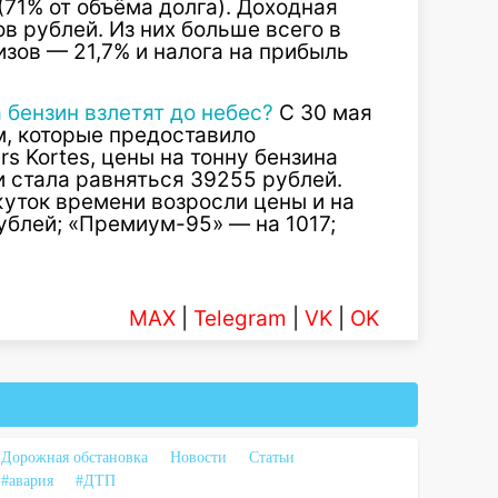
(71% от объёма долга). Доходная
 рублей. Из них больше всего в
зов — 21,7% и налога на прибыль
 бензин взлетят до небес?
C 30 мая
м, которые предоставило
s Kortes, цены на тонну бензина
и стала равняться 39255 рублей.
жуток времени возросли цены и на
ублей; «Премиум-95» — на 1017;
MAX
|
Telegram
|
VK
|
OK
Дорожная обстановка
Новости
Статьи
#авария
#ДТП