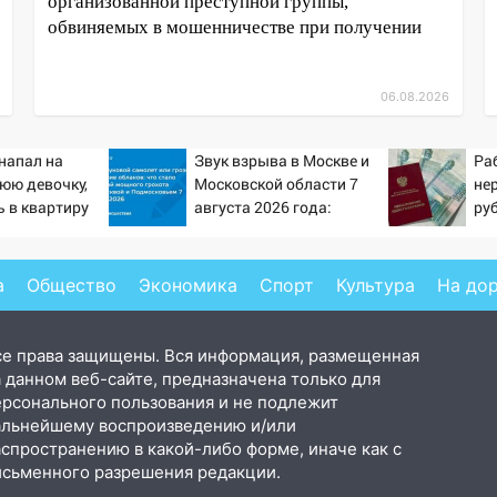
организованной преступной группы,
обвиняемых в мошенничестве при получении
06.08.2026
напал на
Звук взрыва в Москве и
Ра
юю девочку,
Московской области 7
не
 в квартиру
августа 2026 года:
ру
Причины, источник,
пен
откуда был громкий
Pr
хлопок
а
Общество
Экономика
Спорт
Культура
На до
се права защищены. Вся информация, размещенная
 данном веб-сайте, предназначена только для
ерсонального пользования и не подлежит
альнейшему воспроизведению и/или
аспространению в какой-либо форме, иначе как с
исьменного разрешения редакции.