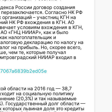
одекса России договор создания
 перезаключается. Согласно НК РФ
 организаций – участниц КГН на
ний НК РФ вхождения в КГН. АО
твечает условиям вхождения в КГН,
о АО «ГНЦ НИИАР», как и было
 как налогоплательщик и
алоговую декларацию по налогу на
алог на прибыль. Но, скорее всего,
е, чем те, которые получал
митровградский НИИАР входил в
й области на 2016 год — 38,7
уходит на социальную политику
ранение (20,3%) и так называемые
%). Государственный долг области —
х которых львиная доля это кредиты