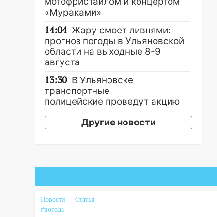
мотофристайлом и концертом
«Мураками»
14:04
Жару смоет ливнями:
прогноз погоды в Ульяновской
области на выходные 8-9
августа
13:30
В Ульяновске
транспортные
полицейские проведут акцию
«Час пассажира»
Другие новости
13:20
В Ульяновске за один
день обокрали женщину на
пляже и подростка в сквере
13:01
В Димитровграде
мужчина выбросил из машины
страйкбольную гранату: его
Новости
задержали
Статьи
#погода