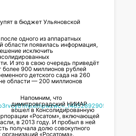
тупят в бюджет Ульяновской
, после одного из аппаратных
й области появилась информация,
решение исключить
нсолидированных
и. И это в свою очередь приведёт
т более 900 миллионов рублей
ременного детского сада на 260
не области — 200 миллионов
Напомним, что
димитровградский НИИАР
вошел в Консолидированную
орпорации «Росатом», включающей
сли, в 2013 году. И пробыл в ней
асть получала долю совокупного
х организаций «Росатома».