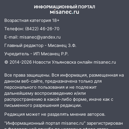
справиться
ИНФОРМАЦИОННЫЙ ПОРТАЛ
03:30
Гороскоп на 7 августа: пятница
принесет прилив творческой энергии и
Возрастная категория 18+
отличные шансы исправить старые
Телефон: (8422) 46-26-70
ошибки
E-mail: misanec@yandex.ru
06.08.2026
Главный редактор - Мисанец З.Ф.
23:20
Прогноз погоды на 7 августа в
Учредитель - ИП Мисанец Р.Р.
Ульяновской области
© 2014-2026 Новости Ульяновска онлайн
misanec.ru
20:04
Ульяновцев приглашают на забег,
посвящённый Дню воздушного флота
Все права защищены. Вся информация, размещенная на
России
данном веб-сайте, предназначена только для
персонального пользования и не подлежит
19:12
В Ульяновской области
дальнейшему воспроизведению и/или
руководителя частной компании
распространению в какой-либо форме, иначе как с
наказали за сокрытие прошлого своего
письменного разрешения редакции.
сотрудник
Редакция может не разделять мнение авторов.
18:02
В Ульяновск едут звезды
"Информационный портал misanec.ru" зарегистрирован
баскетбола!