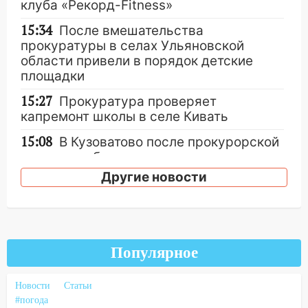
клуба «Рекорд-Fitness»
15:34
После вмешательства
прокуратуры в селах Ульяновской
области привели в порядок детские
площадки
15:27
Прокуратура проверяет
капремонт школы в селе Кивать
15:08
В Кузоватово после прокурорской
проверки обновили разметку на
пешеходных переходах
Другие новости
14:40
На проспекте Гая в Ульяновске
запретили остановку автомобилей на
50-метровом участке
Популярное
14:22
В Новом городе 8 августа пройдет
большой фестиваль «Наше время» с
мотофристайлом и концертом
Новости
Статьи
«Мураками»
#погода