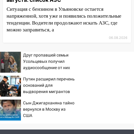
09:41
Диана Шурыгина уверовала в
Ситуация с бензином в Ульяновске остается
Бога в СИЗО
напряженной, хотя уже и появились положительные
тенденции. Водители продолжают искать АЗС, где
09:35
В Ульяновске директора фирмы
можно заправиться, а
будут судить за неуплату налогов на 48
млн рублей
06.08.2026
08:22
Подросток на питбайке сбил
Друг пропавшей семьи
велосипедистку: пострадали двое
Усольцевых получил
07:20
Жара возвращается: ожидается
аудиосообщение от них
знойный и сухой четверг
Путин расширил перечень
06:00
Под Ульяновском при развороте
оснований для
пострадал 38-летний водитель
выдворения мигрантов
иномарки
Сын Джигарханяна тайно
05:00
вернулся в Москву из
«Каждая пятая женщина и каждый
США
второй мужчина в мире сталкиваются с
алопецией»: врач рассказал, чем может
быть вызвано облысение и как с этим