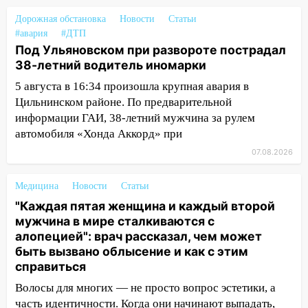
из Европы и потерял 760 тысяч рублей
Дорожная обстановка
Новости
Статьи
12:20
В Чердаклинском районе
#авария
#ДТП
столкнулись «Лада» и Chevrolet:
Под Ульяновском при развороте пострадал
пострадал 14-летний подросток
38-летний водитель иномарки
12:00
Где есть бензин в Ульяновске 7
5 августа в 16:34 произошла крупная авария в
августа: список АЗС
Цильнинском районе. По предварительной
информации ГАИ, 38-летний мужчина за рулем
11:50
Заснул рядом с ребёнком и
автомобиля «Хонда Аккорд» при
случайно задушил его: суд вынес
приговор
07.08.2026
11:38
В Ленинском районе пожар
Медицина
Новости
Статьи
полностью уничтожил дачный дом и
"Каждая пятая женщина и каждый второй
сарай
мужчина в мире сталкиваются с
11:38
В Госдуме предложили отменить
алопецией": врач рассказал, чем может
ЕГЭ с 2027 года
быть вызвано облысение и как с этим
справиться
11:25
В Ульяновске ИИ будет выявлять
Волосы для многих — не просто вопрос эстетики, а
нарушителей на контейнерных
часть идентичности. Когда они начинают выпадать,
площадках