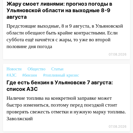
Жару смоет ливнями: прогноз погоды в
14:04
Жару смоет ливнями: прогноз
Ульяновской области на выходные 8-9
погоды в Ульяновской области на
августа
выходные 8-9 августа
Предстоящие выходные, 8 и 9 августа, в Ульяновской
13:30
В Ульяновске транспортные
области обещают быть крайне контрастными. Если
полицейские проведут акцию «Час
суббота ещё начнётся с жары, то уже во второй
пассажира»
половине дня погода
13:20
В Ульяновске за один день
07.08.2026
обокрали женщину на пляже и
подростка в сквере
Новости
Общество
Статьи
#АЗС
#бензин
#топливный кризис
13:01
В Димитровграде мужчина
Где есть бензин в Ульяновске 7 августа:
выбросил из машины страйкбольную
список АЗС
гранату: его задержали
Наличие топлива на конкретной заправке может
12:34
На Ульяновскую область
быстро измениться, поэтому перед поездкой стоит
надвигается сильнейшая непогода: град
проверять свежесть отметки и нужную марку топлива.
и шквал до 27 м/с
Заволжский
12:31
Ульяновец хотел купить иномарку
07.08.2026