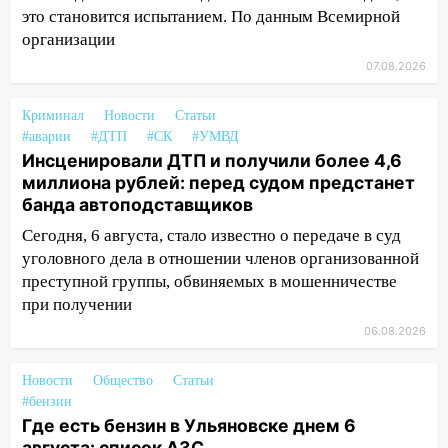
это становится испытанием. По данным Всемирной
11:20
Ульяновская шахматистка
организации
Валерия Клейменова выиграла два
07.08.2026
золота в составе сборной мира
11:16
В Ульяновске открыли памятную
Криминал
Новости
Статьи
доску декабристу Кондратию Рылееву
#аварии
#ДТП
#СК
#УМВД
Инсценировали ДТП и получили более 4,6
10:40
В Ульяновске спасатели ночью
миллиона рублей: перед судом предстанет
нашли потерявшегося в заброшенных
банда автоподставщиков
садах 79-летнего мужчину
Сегодня, 6 августа, стало известно о передаче в суд
10:26
На нескольких улицах Ульяновска
уголовного дела в отношении членов организованной
временно отключили холодную воду
преступной группы, обвиняемых в мошенничестве
при получении
10:14
В Ульяновске двоих участников
коррупционной схемы при ЦГКБ
06.08.2026
отправили в колонию на 7 и 8 лет
Новости
Общество
Статьи
09:52
Ночью беспилотники сбили над
#бензин
соседними Татарстаном и Саратовской
Где есть бензин в Ульяновске днем 6
областью
августа: список АЗС