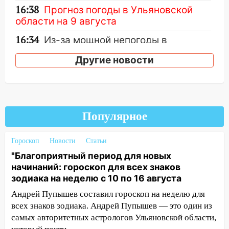
16:38
Прогноз погоды в Ульяновской
области на 9 августа
16:34
Из-за мощной непогоды в
Ульяновске отменили фестиваль «Наше
Другие новости
время»
16:17
Мелекесский район первым в
Ульяновской области намолотил более
100 тысяч тонн зерна
Популярное
15:17
В колледжи и техникумы
Ульяновской области подали более 10
Гороскоп
Новости
Статьи
тысяч заявлений
"Благоприятный период для новых
15:04
Фоторепортаж с улиц Ульяновска
начинаний: гороскоп для всех знаков
после шторма: поваленные деревья и
зодиака на неделю с 10 по 16 августа
затопленные улицы
Андрей Пупышев составил гороскоп на неделю для
14:28
Ураган вырвал остановку на улице
всех знаков зодиака. Андрей Пупышев — это один из
Деева в Заволжье
самых авторитетных астрологов Ульяновской области,