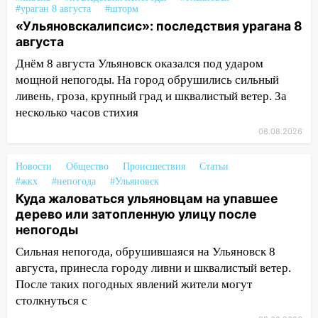
13:15
Трижды «брал в долг» без спроса:
#ураган 8 августа
#шторм
житель Вешкаймского района похитил у
«Ульяновскалипсис»: последствия урагана 8
знакомого 191 тысячу рублей
августа
13:14
Ураган оторвал светофор на
Днём 8 августа Ульяновск оказался под ударом
проспекте Филатова в Ульяновске
мощной непогоды. На город обрушились сильный
ливень, гроза, крупный град и шквалистый ветер. За
13:12
Дерево пробило крышу дома на
несколько часов стихия
Новгородской в Ульяновске и рухнуло
на электрощит
08.08.2026
13:10
В Заволжском районе дерево
Новости
Общество
Происшествия
Статьи
упало во дворе
#жкх
#непогода
#Ульяновск
Куда жаловаться ульяновцам на упавшее
13:08
Ураган ударил по Ульяновску:
дерево или затопленную улицу после
сорванные крыши, поваленные деревья,
непогоды
затопленные улицы и остановившиеся
трамваи
Сильная непогода, обрушившаяся на Ульяновск 8
августа, принесла городу ливни и шквалистый ветер.
12:17
Ульяновск накрыл крупный град:
После таких погодных явлений жители могут
после ливня город снова уходит под
столкнуться с
воду