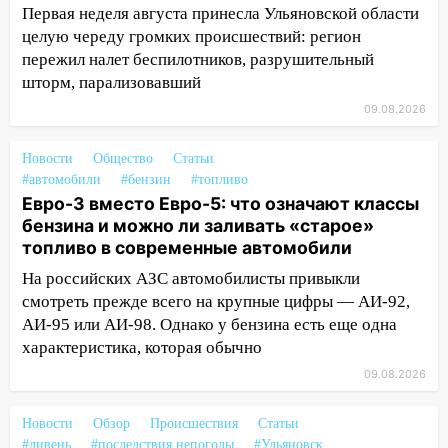
Первая неделя августа принесла Ульяновской области
13:49
Стихия продолжает крушить
целую череду громких происшествий: регион
Ульяновск: дерево рухнуло на дом на
пережил налет беспилотников, разрушительный
Орджоникидзе
шторм, парализовавший
13:47
На Нижней Террасе мощным
09.08.2026
ветром вырвало дерево с корнем
Новости
Общество
Статьи
13:46
Сильный ветер сорвал крышу с
#автомобили
#бензин
#топливо
СТО на проспекте Созидателей
Евро-3 вместо Евро-5: что означают классы
бензина и можно ли заливать «старое»
13:35
Непогода продолжает бить по
топливо в современные автомобили
транспорту: в Ульяновске трамвай
сошёл с рельсов
На российских АЗС автомобилисты привыкли
смотреть прежде всего на крупные цифры — АИ-92,
13:22
Упавшие деревья перекрыли
АИ-95 или АИ-98. Однако у бензина есть еще одна
дороги в Ульяновске: фото
характеристика, которая обычно
13:17
Непогода в Ульяновске не
09.08.2026
закончится сегодня: сильные ливни
сохранятся 9 августа
Новости
Обзор
Происшествия
Статьи
#ливень
#последствия непогоды
#Ульяновск