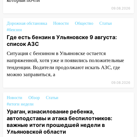
который почти
14:26
Жители Ульяновска сами
09.08.2026
пытаются расчистить ливнёвки, не
дождавшись коммунальщиков
Дорожная обстановка
Новости
Общество
Статьи
14:16
Шторм продолжает ломать город:
#бензин
на улице Любови Шевцовой рухнул
Где есть бензин в Ульяновске 9 августа:
светофор
список АЗС
14:14
Студента из Ульяновска обманули
Ситуация с бензином в Ульяновске остается
мошенники под видом преподавателя
напряженной, хотя уже и появились положительные
тенденции. Водители продолжают искать АЗС, где
14:12
Куда жаловаться ульяновцам на
можно заправиться, а
упавшее дерево или затопленную улицу
09.08.2026
после непогоды
13:59
В Новом городе ураганным
Новости
Обзор
Статьи
ветром сорвало опалубку со
#итоги недели
строящегося дома
Ураган, изнасилование ребенка,
автоподставы и атака беспилотников:
13:54
В мэрии Ульяновска рассказали,
важные итоги прошедшей недели в
как устраняют последствия мощного
Ульяновской области
шторма