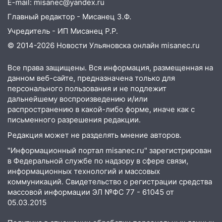
E-mail: misanec@yandex.ru
пешеходы. Обзор крупных аварий в
Главный редактор - Мисанец З.Ф.
Ульяновской области
Учредитель - ИП Мисанец Р.Р.
08:30
Поджог со свечой, 16 сгоревших
© 2014-2026 Новости Ульяновска онлайн
misanec.ru
домов и выстрел за водку
07:50
Какая погоды будет днем 8
Все права защищены. Вся информация, размещенная на
августа
данном веб-сайте, предназначена только для
персонального пользования и не подлежит
06:45
Императорский мост в
дальнейшему воспроизведению и/или
Ульяновске останется закрытым до
распространению в какой-либо форме, иначе как с
утра 10 августа
письменного разрешения редакции.
Редакция может не разделять мнение авторов.
05:18
Судьба готовит сюрприз: гороскоп
на 8 августа — кому повезет с
"Информационный портал misanec.ru" зарегистрирован
деньгами, а кого ждет неожиданная
в Федеральной службе по надзору в сфере связи,
встреча
информационных технологий и массовых
коммуникаций. Свидетельство о регистрации средства
04:47
В Ульяновской области объявили
массовой информации ЭЛ №ФС 77 - 61045 от
ракетную опасность: звучат сирены
05.03.2015
07.08.2026