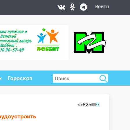
Войти
х
Гороскоп
825
0
рудоустроить