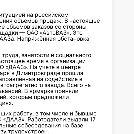
ситуацией на российском
ения объемов продаж. В настоящее
е объемов заказов со стороны
ощадки — ОАО «АвтоВАЗ». Это
 ДААЗа. Напряжённая обстановка
труда, занятости и социального
астоящее время в организации
О «ДААЗ». На учете в центре
нваря в Димитровграде прошла
направленная на содействие в
тоагрегатного завода. Всего на
акансий. В ярмарке приняли
ий, которые предложили
циях.
щих работу, в том числе и бывшие
 «ДААЗ». Работодатели выдали 17
льные собеседования на базе
зу трудоустроен.