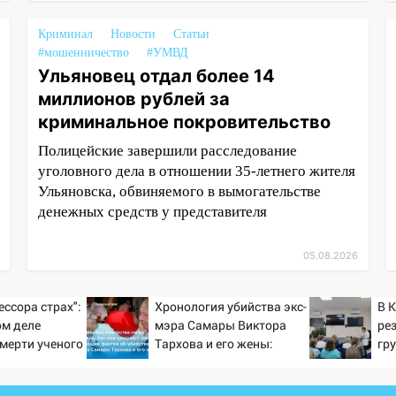
Криминал
Новости
Статьи
#мошенничество
#УМВД
Ульяновец отдал более 14
миллионов рублей за
криминальное покровительство
Полицейские завершили расследование
уголовного дела в отношении 35-летнего жителя
Ульяновска, обвиняемого в вымогательстве
денежных средств у представителя
05.08.2026
ессора страх":
Хронология убийства экс-
В 
ом деле
мэра Самары Виктора
ре
смерти ученого
Тархова и его жены:
гр
тановившего
шесть шокирующих
на поле с
фактов, новые