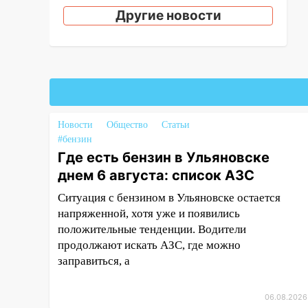
12:10
Ульяновский алиментщик
Другие новости
накопил 120 тысяч долга
11:49
Снят режим «Ракетная
опасность» на территории
Ульяновской области
11:30
Кабмин РФ разрешил до 1
июля 2027 года импорт, выпуск
Новости
Общество
Статьи
и обращение бензина Евро 2,
#бензин
Евро 3, Евро 4
Где есть бензин в Ульяновске
днем 6 августа: список АЗС
11:12
Соцсети: на Рябикова
автомобиль врезался в забор
Ситуация с бензином в Ульяновске остается
напряженной, хотя уже и появились
10:27
Где есть бензин в
положительные тенденции. Водители
Ульяновске днем 6 августа:
продолжают искать АЗС, где можно
список АЗС
заправиться, а
10:16
Внимание! В Ульяновской
области объявлена ракетная
06.08.2026
опасность