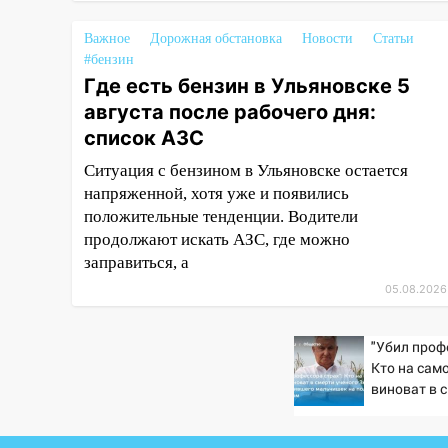
10:00
В Старомайнском районе
Важное
Дорожная обстановка
Новости
Статьи
утонул 51-летний мужчина
#бензин
Где есть бензин в Ульяновске 5
09:50
В Ульяновске черный
августа после рабочего дня:
коршун застрял в тепловозе
список АЗС
09:44
Ульяновские спасатели
Ситуация с бензином в Ульяновске остается
помогли юному велосипедисту
напряженной, хотя уже и появились
на улице Чернышевского
положительные тенденции. Водители
08:21
В Заволжском районе
продолжают искать АЗС, где можно
украли два велосипеда
заправиться, а
07:18
В Ульяновск идет
05.08.2026
тридцатиградусная жара:
какая будет погода в четверг
"Убил проф
Кто на сам
06:00
Четыре года борьбы:
виноват в 
ульяновские юристы помогли
Зезина, ос
женщине засудить УК за
мальчишек 
плесень на стенах