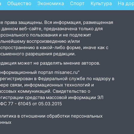
подробности
а
Общество
Экономика
Спорт
Культура
На до
се права защищены. Вся информация, размещенная
 данном веб-сайте, предназначена только для
ерсонального пользования и не подлежит
альнейшему воспроизведению и/или
аспространению в какой-либо форме, иначе как с
исьменного разрешения редакции.
едакция может не разделять мнение авторов.
Информационный портал misanec.ru"
арегистрирован в Федеральной службе по надзору в
фере связи, информационных технологий и
ассовых коммуникаций. Свидетельство о
егистрации средства массовой информации ЭЛ
С 77 - 61045 от 05.03.2015
олитика в отношении обработки персональных
анных